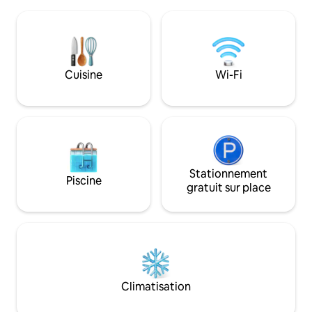
Faites griller des guimauves, plongez
entrée privée pour 
dans la piscine/le jacuzzi (en saison),
guise, d'une cuis
nourrissez le cheval, faites de la
équipée, d'une gra
randonnée sur environ 67 acres. Haut-
douche à l'italienn
parleur karaoké inclus. Dînez et profitez
d'un futon simple ex
d'une terrasse spacieuse avec une vue
Cuisine
Wi-Fi
voyageurs doivent
magnifique. Salle à manger extérieure et
pour réserver.
intérieure pour 6 personnes. La cuisine
dispose d'ustensiles, de casseroles et de
poêles. Gril au charbon de bois et foyer.
Service cellulaire limité, excellent WiFi.
Stationnement
Piscine
gratuit sur place
Climatisation