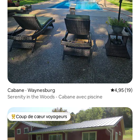
Cabane · Waynesburg
Note moyenne
4,95 (19)
Serenity in the Woods - Cabane avec piscine
Coup de cœur voyageurs
Coup de cœur voyageurs parmi les plus aimés