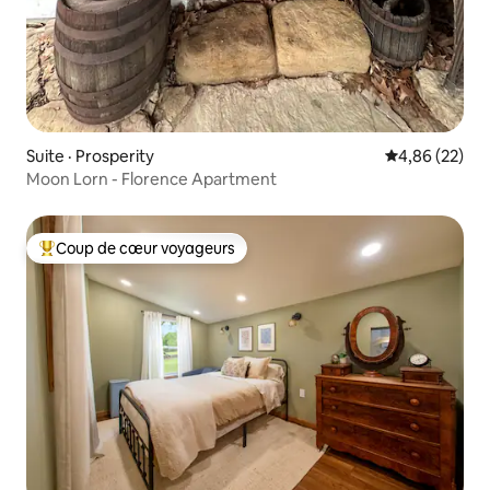
Suite · Prosperity
Note moyenne
4,86 (22)
Moon Lorn - Florence Apartment
Coup de cœur voyageurs
Coup de cœur voyageurs parmi les plus aimés