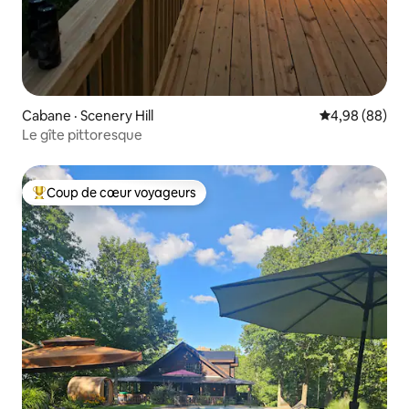
Cabane · Scenery Hill
Note moyenne
4,98 (88)
Le gîte pittoresque
Coup de cœur voyageurs
Coup de cœur voyageurs parmi les plus aimés