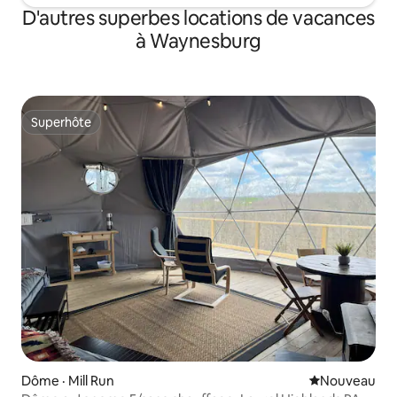
D'autres superbes locations de vacances
à Waynesburg
Superhôte
Superhôte
Dôme · Mill Run
Nouvel hébe
Nouveau