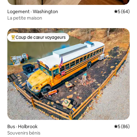
Logement · Washington
Note moye
5 (64)
La petite maison
Coup de cœur voyageurs
Coup de cœur voyageurs parmi les plus aimés
Bus · Holbrook
Note moye
5 (86)
Souvenirs bénis