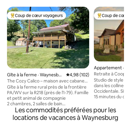
Coup de cœur voyageurs
Coup de cœur 
Coup de cœur voyageurs parmi les plus aimés
Coup de cœur voy
Appartement · Br
lls
Retraite à Cooper
Gîte à la ferme · Waynesbur
Note moyenne de 4,98 sur 5, 1
4,98 (102)
Studio de style fe
g
The Cozy Calico – maison avec cabane
dans les collines de
en prime.
Gîte à la ferme rural près de la frontière
Occidentale. Situ
PA/WV sur la R218 (près de l'I-79). Famille
15 minutes du cent
et petit animal de compagnie
Morgantown et à 5
2 chambres, 2 salles de bain
forêt d'État de C
Les commodités préférées pour les
(maître+loft). La maison peut accueillir 3
spectaculaires sur
à 5 personnes (avec canapé). La cabane
locations de vacances à Waynesburg
crépuscule à l'aub
supplémentaire peut accueillir 3 à
des étoiles à coup
4 personnes (1 lit double, 1 lit superposé).
clair. Les voyageurs disposent d'une