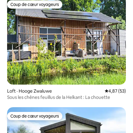
Coup de cœur voyageurs
Coup de cœur voyageurs
Loft · Hooge Zwaluwe
Note moyenne
4,87 (53)
Sous les chênes feuillus de la Helkant : La chouette
Coup de cœur voyageurs
Coup de cœur voyageurs