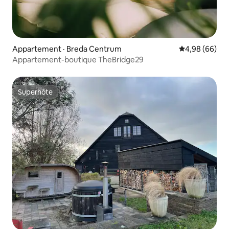
Appartement · Breda Centrum
Note moyenne
4,98 (66)
Appartement-boutique TheBridge29
Superhôte
Superhôte