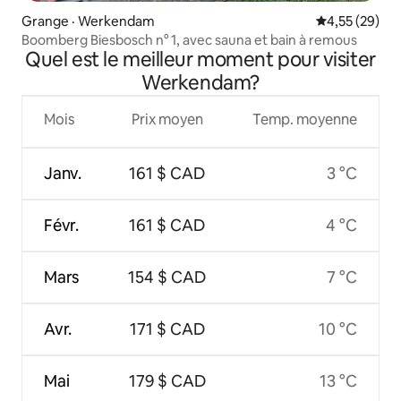
Grange · Werkendam
Note moyenne
4,55 (29)
Boomberg Biesbosch n° 1, avec sauna et bain à remous
Quel est le meilleur moment pour visiter
Werkendam?
Mois
Prix moyen
Temp. moyenne
Janv.
161 $ CAD
3 °C
Févr.
161 $ CAD
4 °C
Mars
154 $ CAD
7 °C
Avr.
171 $ CAD
10 °C
Mai
179 $ CAD
13 °C