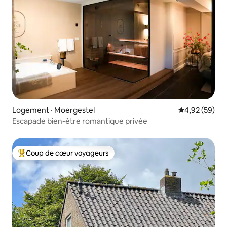
Logement · Moergestel
Note moyenne
4,92 (59)
Escapade bien-être romantique privée
Coup de cœur voyageurs
Coup de cœur voyageurs parmi les plus aimés