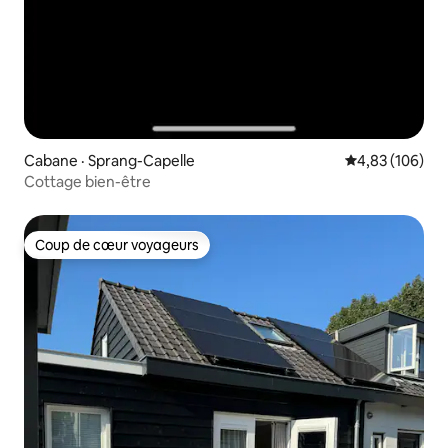
Cabane · Sprang-Capelle
Note moyenne 
4,83 (106)
Cottage bien-être
Coup de cœur voyageurs
Coup de cœur voyageurs