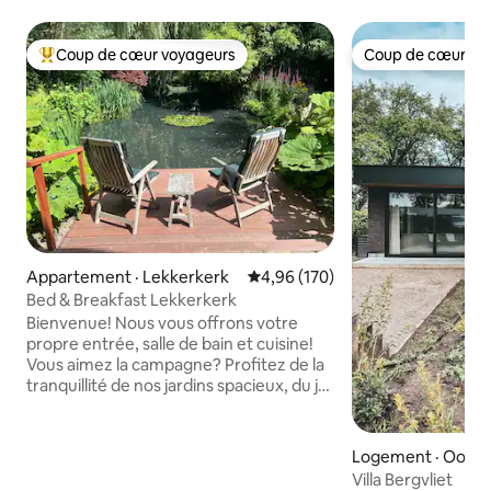
Coup de cœur voyageurs
Coup de cœur vo
Coup de cœur voyageurs parmi les plus aimés
Coup de cœur vo
Appartement · Lekkerkerk
Note moyenne de 4,96 sur 5, 1
4,96 (170)
Bed & Breakfast Lekkerkerk
Bienvenue! Nous vous offrons votre
propre entrée, salle de bain et cuisine!
Vous aimez la campagne? Profitez de la
tranquillité de nos jardins spacieux, du joli
foyer et de notre petit déjeuner
« royal ». (17,50 €/PP) L'entrée de notre
propriété est protégée par une caméra
Logement · Ooste
extérieure visible. Lekkerkerk est dans le
Villa Bergvliet
Green Hart de la Hollande-Méridionale.