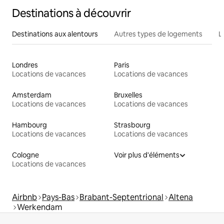
Destinations à découvrir
Destinations aux alentours
Autres types de logements
L
Londres
Paris
Locations de vacances
Locations de vacances
Amsterdam
Bruxelles
Locations de vacances
Locations de vacances
Hambourg
Strasbourg
Locations de vacances
Locations de vacances
Cologne
Voir plus d'éléments
Locations de vacances
Airbnb
Pays-Bas
Brabant-Septentrional
Altena
Werkendam