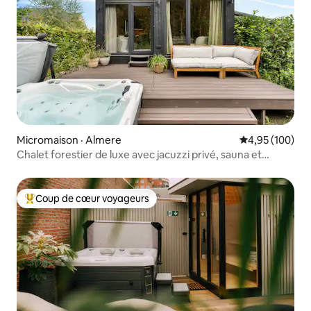
Micromaison · Almere
Note moyenne 
4,95 (100)
Chalet forestier de luxe avec jacuzzi privé, sauna et
climatisation
Coup de cœur voyageurs
Coup de cœur voyageurs parmi les plus aimés