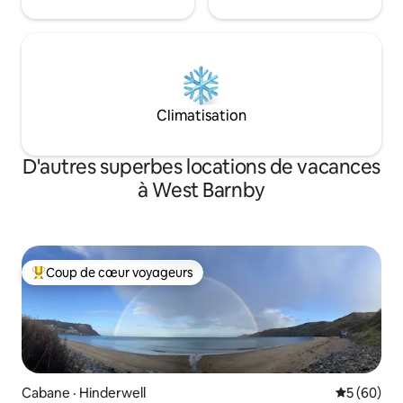
Climatisation
D'autres superbes locations de vacances
à West Barnby
Coup de cœur voyageurs
Coup de cœur voyageurs parmi les plus aimés
Cabane · Hinderwell
Note moye
5 (60)