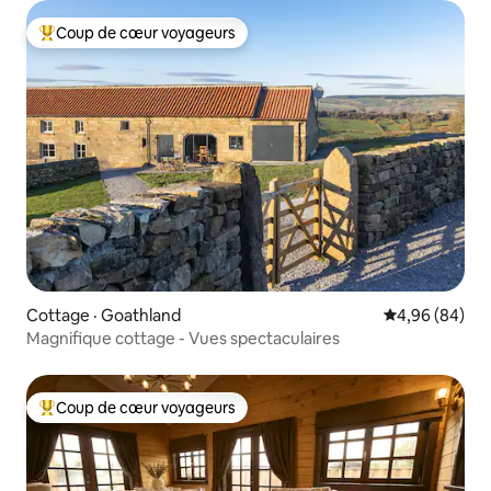
Coup de cœur voyageurs
Coup de cœur voyageurs parmi les plus aimés
Cottage · Goathland
Note moyenne
4,96 (84)
Magnifique cottage - Vues spectaculaires
Coup de cœur voyageurs
Coup de cœur voyageurs parmi les plus aimés