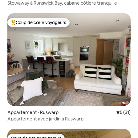
Stowaway à Runswick Bay, cabane côtière tranquille
Coup de cœur voyageurs
Coup de cœur voyageurs parmi les plus aimés
Appartement · Ruswarp
Note moye
5 (31)
Appartement avec jardin à Ruswarp