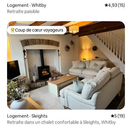
Logement · Whitby
Note moyenne
4,93 (15)
Retraite paisible
Coup de cœur voyageurs
Coup de cœur voyageurs parmi les plus aimés
Logement · Sleights
Note moye
5 (19)
Retraite dans un chalet confortable à Sleights, Whitby