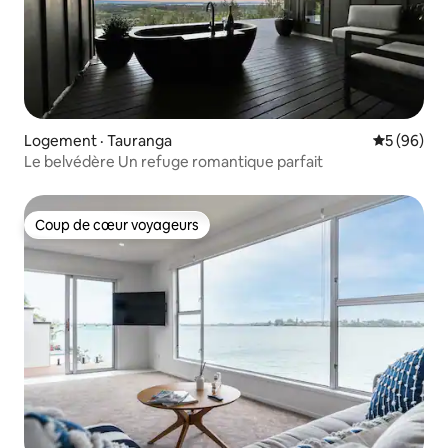
Logement · Tauranga
Note moye
5 (96)
Le belvédère Un refuge romantique parfait
Coup de cœur voyageurs
Coup de cœur voyageurs