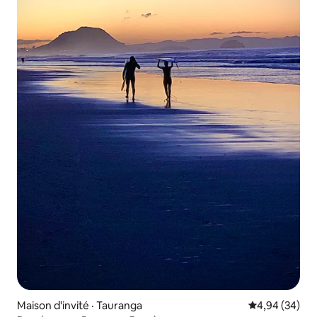
Maison d'invité · Tauranga
Note moyenne
4,94 (34)