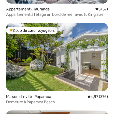
Appartement · Tauranga
Note moye
5 (57)
Appartement à l'étage en bord de mer avec lit King Size
Coup de cœur voyageurs
Coup de cœur voyageurs parmi les plus aimés
Maison d'invité · Papamoa
Note moyenne 
4,97 (376)
Demeure à Papamoa Beach