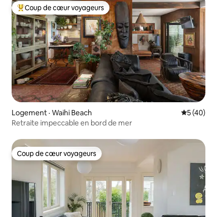
Coup de cœur voyageurs
Coup de cœur voyageurs parmi les plus aimés
Logement · Waihi Beach
Note moye
5 (40)
Retraite impeccable en bord de mer
Coup de cœur voyageurs
Coup de cœur voyageurs