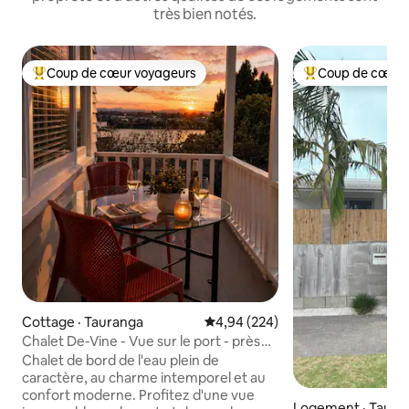
très bien notés.
Coup de cœur voyageurs
Coup de cœur 
Coup de cœur voyageurs parmi les plus aimés
Coup de cœur voy
Cottage · Tauranga
Note moyenne de 4,94 sur 5, 2
4,94 (224)
Chalet De-Vine - Vue sur le port - près
du mont Maunganui
Chalet de bord de l'eau plein de
caractère, au charme intemporel et au
confort moderne. Profitez d'une vue
Logement · Taura