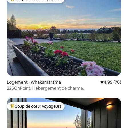
Coup de cœur voyageurs parmi les plus aimés
Logement · Whakamārama
Note moyenne
4,99 (76)
226OnPoint. Hébergement de charme.
Coup de cœur voyageurs
Coup de cœur voyageurs parmi les plus aimés