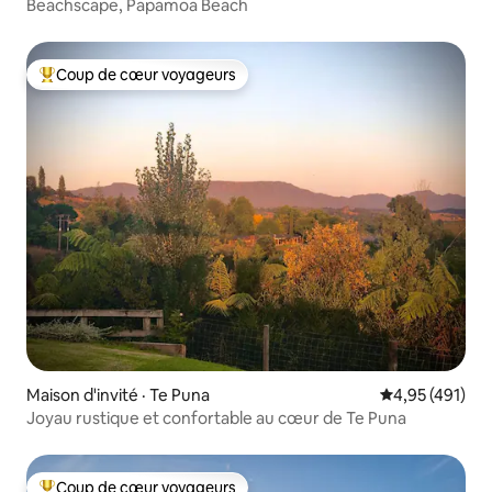
Beachscape, Papamoa Beach
Coup de cœur voyageurs
Coup de cœur voyageurs parmi les plus aimés
Maison d'invité · Te Puna
Note moyenne 
4,95 (491)
Joyau rustique et confortable au cœur de Te Puna
Coup de cœur voyageurs