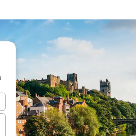
i
.
utilisant les flèches vers le haut et vers le bas, ou en appuyant dessus 