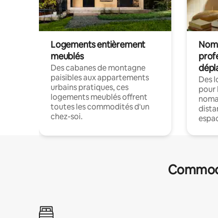
Logements entièrement
Noma
meublés
prof
dépl
Des cabanes de montagne
paisibles aux appartements
Des 
urbains pratiques, ces
pour 
logements meublés offrent
nomad
toutes les commodités d'un
dista
chez-soi.
espac
Commodit