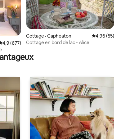
Cottage · Capheaton
Note moyenne de 4,96
4,96 (55)
Cottage en bord de lac - Alice
res
Note moyenne de 4,9 sur 5, 677 commentaires
4,9 (677)
e
avantageux