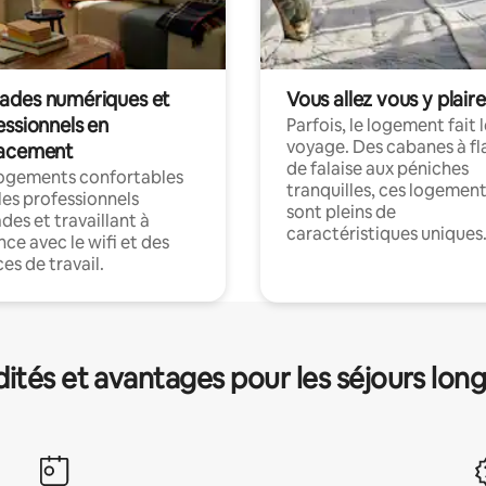
des numériques et
Vous allez vous y plaire
essionnels en
Parfois, le logement fait 
voyage. Des cabanes à fl
acement
de falaise aux péniches
logements confortables
tranquilles, ces logemen
les professionnels
sont pleins de
es et travaillant à
caractéristiques uniques
nce avec le wifi et des
es de travail.
és et avantages pour les séjours lon