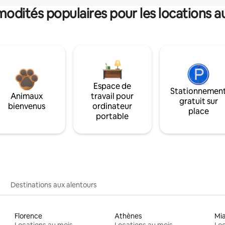
dités populaires pour les locations a
Espace de
Stationnemen
Animaux
travail pour
gratuit sur
bienvenus
ordinateur
place
portable
Destinations aux alentours
Florence
Athènes
Mi
Locations au mois
Locations au mois
Loc