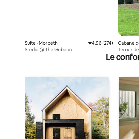
Suite · Morpeth
Note moyenne de 4,96 
4,96 (274)
Cabane d
rland
Studio @ The Gubeon
Terrier d
Le confor