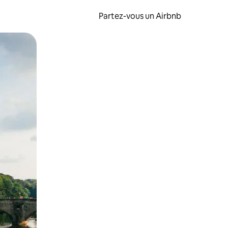
Partez-vous un Airbnb
et en les faisant glisser.