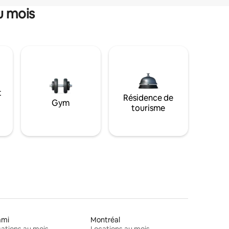
u mois
t
Résidence de
Gym
tourisme
ami
Montréal
ations au mois
Locations au mois