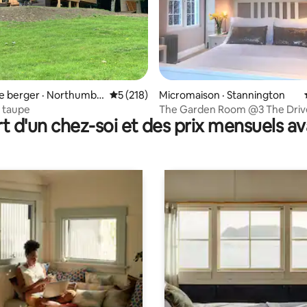
sur 5, 274 commentaires
e berger · Northumbe
Note moyenne de 5 sur 5, 218 commentai
5 (218)
Micromaison · Stannington
e taupe
The Garden Room @3 The Driv
t d'un chez-soi et des prix mensuels 