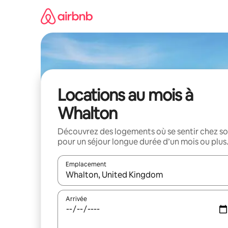
Aller
directement
au
contenu
Locations au mois à
Whalton
Découvrez des logements où se sentir chez so
pour un séjour longue durée d’un mois ou plus
Emplacement
Quand les résultats sont affichés, parcourez-les en 
Arrivée