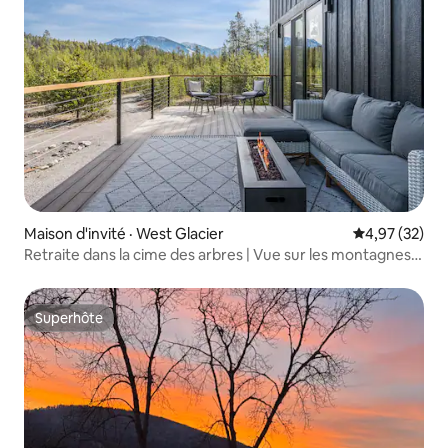
Maison d'invité · West Glacier
Note moyenne
4,97 (32)
Retraite dans la cime des arbres | Vue sur les montagnes |
2 chambres/2 salles de bain
Superhôte
Superhôte