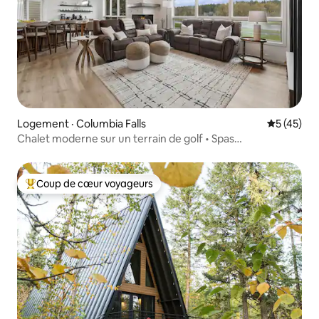
Logement · Columbia Falls
Note moye
5 (45)
Chalet moderne sur un terrain de golf • Spas
extérieur • Refuge familial
Coup de cœur voyageurs
Coup de cœur voyageurs parmi les plus aimés