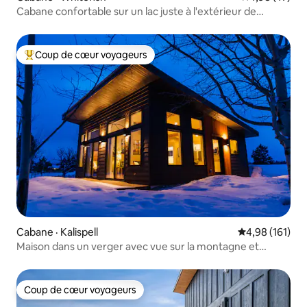
Cabane confortable sur un lac juste à l'extérieur de
Whitefish
Coup de cœur voyageurs
Coup de cœur voyageurs parmi les plus aimés
Cabane · Kalispell
Note moyenne 
4,98 (161)
Maison dans un verger avec vue sur la montagne et
jacuzzi
Coup de cœur voyageurs
Coup de cœur voyageurs