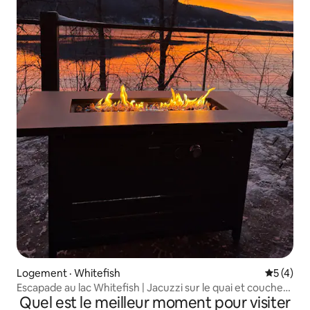
Logement · Whitefish
Note moy
5 (4)
Escapade au lac Whitefish | Jacuzzi sur le quai et couchers
Quel est le meilleur moment pour visiter
de soleil épiques