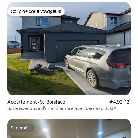
Coup de cœur voyageurs
Coup de cœur voyageurs
Appartement · St. Boniface
Note moyenne
4,92 (12)
Suite exécutive d'une chambre avec berceau BOJA
Superhôte
Superhôte