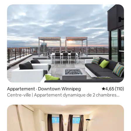
Appartement · Downtown Winnipeg
Note moyenne 
4,65 (110)
Centre-ville | Appartement dynamique de 2 chambres
avec balcon et salle d'entraînement