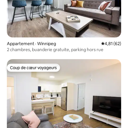
Appartement · Winnipeg
Note moyenne
4,81 (62)
2 chambres, buanderie gratuite, parking hors rue
Coup de cœur voyageurs
Coup de cœur voyageurs