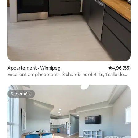
Appartement · Winnipeg
Note moyenne
4,96 (55)
Excellent emplacement – 3 chambres et 4 lits, 1 salle de
bain et 1 demie-salle de bain
Superhôte
Superhôte