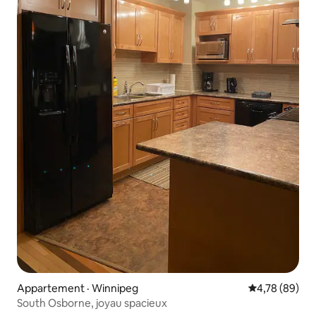
Appartement · Winnipeg
Note moyenne
4,78 (89)
South Osborne, joyau spacieux