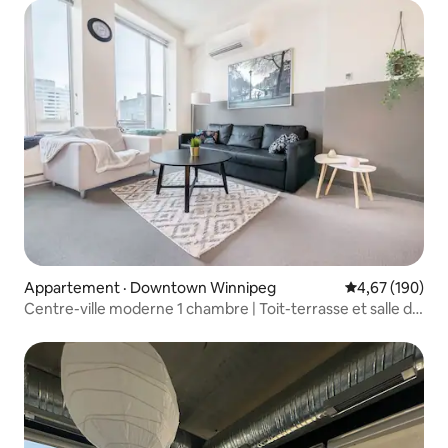
Appartement · Downtown Winnipeg
Note moyenne 
4,67 (190)
Centre-ville moderne 1 chambre | Toit-terrasse et salle de
sport | Jets Games !