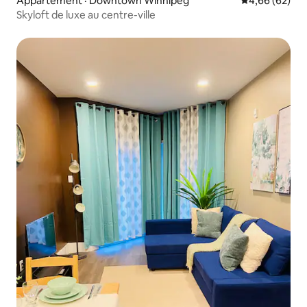
Appartement · Downtown Winnipeg
Note moyenne
4,66 (62)
Skyloft de luxe au centre-ville