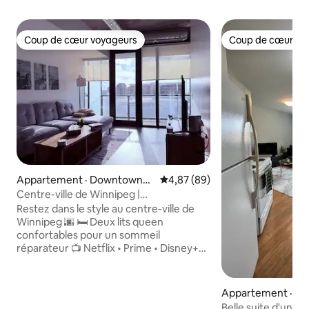
Coup de cœur voyageurs
Coup de cœur vo
Coup de cœur voyageurs
Coup de cœur vo
Appartement · Downtown
Note moyenne de 4,87 sur 5, 
4,87 (89)
Winnipeg
Centre-ville de Winnipeg |
Stationnement gratuit! + Gym + patio
Restez dans le style au centre-ville de
Winnipeg 🌆 🛏 Deux lits queen
confortables pour un sommeil
réparateur 📺 Netflix • Prime • Disney+
sur une télévision intelligente 💪 Accès à
la salle de sport et au salon sur le toit
avec vue sur la ville 🔥 Patio avec
Appartement · St.
barbecue pour les soirées détente ☕
Belle suite d'une