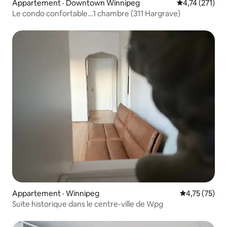
Appartement · Downtown Winnipeg
Note moyenne 
4,74 (271)
Le condo confortable…1 chambre (311 Hargrave)
Appartement · Winnipeg
Note moyenne
4,75 (75)
Suite historique dans le centre-ville de Wpg