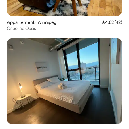
Appartement · Winnipeg
Note moyenne
4,62 (42)
Osborne Oasis