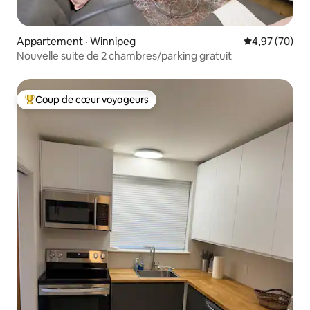
Appartement · Winnipeg
Note moyenne
4,97 (70)
Nouvelle suite de 2 chambres/parking gratuit
Coup de cœur voyageurs
Coup de cœur voyageurs parmi les plus aimés