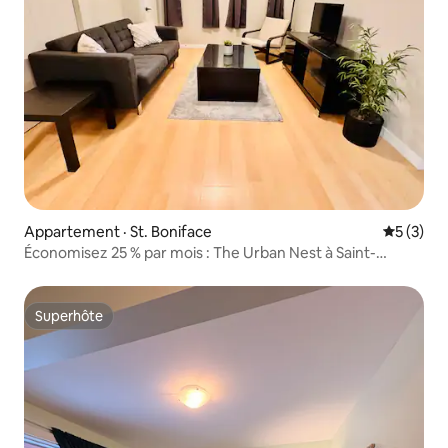
Appartement · St. Boniface
Note moy
5 (3)
Économisez 25 % par mois : The Urban Nest à Saint-
Boniface
Superhôte
Superhôte