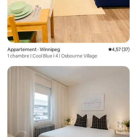
Appartement · Winnipeg
Note moyenne
4,57 (37)
1 chambre I Cool Blue I 4 | Osbourne Village