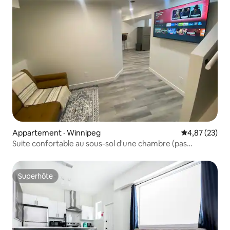
Appartement · Winnipeg
Note moyenne
4,87 (23)
Suite confortable au sous-sol d'une chambre (pas
d'espace partagé)
Superhôte
Superhôte