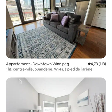
Appartement · Downtown Winnipeg
Note moyenne 
4,73 (113)
1 lit, centre-ville, buanderie, Wi-Fi, à pied de l'arène