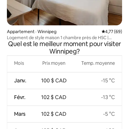
Appartement · Winnipeg
Note moyenne
4,77 (69)
Logement de style maison 1 chambre près de HSC |
Quel est le meilleur moment pour visiter
Stationnement gratuit
Winnipeg?
Mois
Prix moyen
Temp. moyenne
Janv.
100 $ CAD
-15 °C
Févr.
102 $ CAD
-13 °C
Mars
102 $ CAD
-5 °C