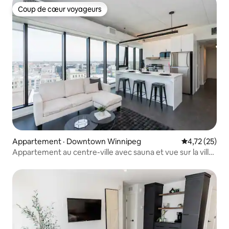
Coup de cœur voyageurs
Coup de cœur voyageurs
Appartement · Downtown Winnipeg
Note moyenne
4,72 (25)
Appartement au centre-ville avec sauna et vue sur la ville
depuis le toit