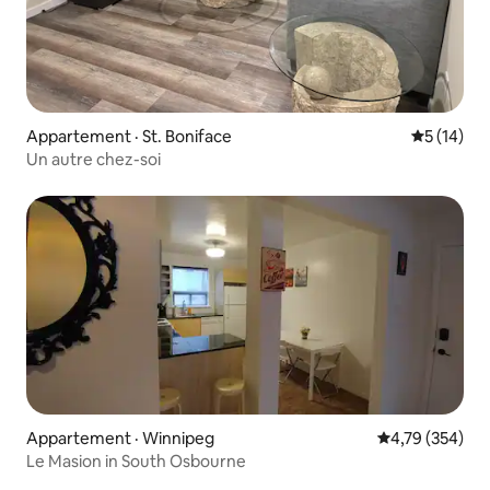
Appartement · St. Boniface
Note moye
5 (14)
Un autre chez-soi
Appartement · Winnipeg
Note moyenne 
4,79 (354)
Le Masion in South Osbourne