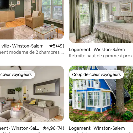
 ville · Winston-Salem
Note moyenne de 5 sur 5, 49 commentai
5 (49)
5 sur 5, 7 commentaires
Logement · Winston-Salem
ent moderne de 2 chambres |
Retraite haut de gamme à prox
isible | À distance de marche
la WFU avec chargeur Lvl 2 EV
 cœur voyageurs
Coup de cœur voyageurs
 cœur voyageurs
Coup de cœur voyageurs
ent · Winston-Sale
Note moyenne de 4,96 sur 5, 74 commentai
4,96 (74)
Logement · Winston-Salem