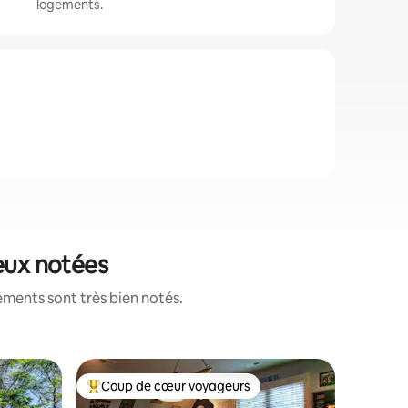
logements.
ieux notées
ements sont très bien notés.
Appartem
Coup de cœur voyageurs
Coup
Coup de cœur voyageurs parmi les plus aimés
Coup de
em
K obscur