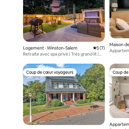
Maison de
Logement · Winston-Salem
Note moyenne de 
5 (7)
Appartem
Retraite avec spa privé | Très grand lit |
Porche pa
Oasis extérieure
de WFBH
Coup de cœur voyageurs
Coup de
Coup de cœur voyageurs
Coup de
Appartem