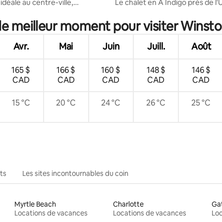
déale au centre-ville,
Le chalet en A Indigo près de l'
 sur 5, 14 commentaires
 à pied !
de Western Ontario !
 le meilleur moment pour visiter Winst
Avr.
Mai
Juin
Juill.
Août
165 $
166 $
160 $
148 $
146 $
CAD
CAD
CAD
CAD
CAD
15 °C
20 °C
24 °C
26 °C
25 °C
ts
Les sites incontournables du coin
Myrtle Beach
Charlotte
Gat
Locations de vacances
Locations de vacances
Loc