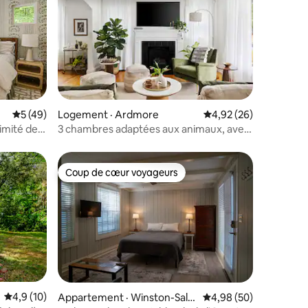
res
Note moyenne de 5 sur 5, 49 commentaires
5 (49)
Logement · Ardmore
Note moyenne de 4,92
4,92 (26)
imité de
3 chambres adaptées aux animaux, avec
vue sur le parc et cour clôturée
Coup de cœur voyageurs
Coup de cœur voyageurs
res
Note moyenne de 4,9 sur 5, 10 commentaires
4,9 (10)
Appartement · Winston-Sale
Note moyenne de 4,98
4,98 (50)