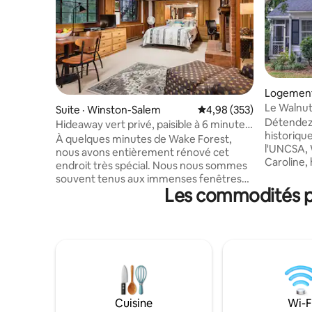
Logement
Le Walnut
Suite · Winston-Salem
Note moyenne de 4,98 
4,98 (353)
tout !
Détendez-
Hideaway vert privé, paisible à 6 minutes
historiqu
de la WFU
À quelques minutes de Wake Forest,
l'UNCSA, 
nous avons entièrement rénové cet
Caroline, 
endroit très spécial. Nous nous sommes
restauran
souvent tenus aux immenses fenêtres
verts et l
Les commodités pr
de cet espace au rez-de-chaussée et
Profitez 
avons regardé des mères cerfs avec
dirigez-v
leurs faons jouer dans la cour. Votre
vous sur l
maison loin de chez vous se trouve au
barbecue sur la
bout d'un cul-de-sac déjà calme, donc le
hors rue, 
bruit de la circulation est nul. Votre suite
dans chaq
est entièrement privée avec sa propre
avec cuisi
entrée au rez-de-chaussée. Votre
mini suite
cuisine dispose d'un évier de grande
Cuisine
Wi-F
Ethernet. 
taille, d'une cuisinière à induction, d'un