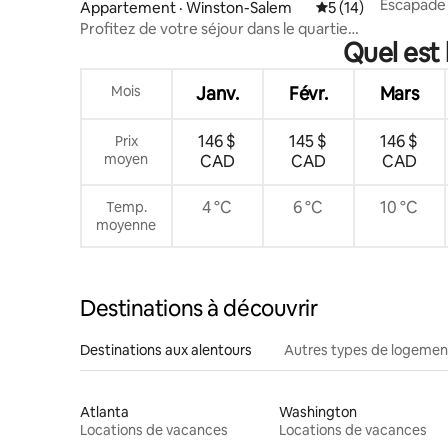
m
Escapade i
Appartement · Winston-Salem
Note moyenne de 5
5 (14)
accessible
Profitez de votre séjour dans le quartier
Quel est
historique de Salem
Mois
Janv.
Févr.
Mars
146 $
145 $
146 $
Prix
moyen
CAD
CAD
CAD
4 °C
6 °C
10 °C
Temp.
moyenne
Destinations à découvrir
Destinations aux alentours
Autres types de logemen
Atlanta
Washington
Locations de vacances
Locations de vacances