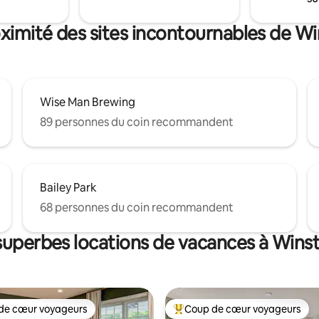
ntrée sans clé. Lave-
n'y ait un problème mécanique
he-linge.
remboursement si le spa n'est 
oximité des sites incontournables de W
disponible)
Wise Man Brewing
89 personnes du coin recommandent
Bailey Park
68 personnes du coin recommandent
superbes locations de vacances à Win
de cœur voyageurs
Coup de cœur voyageurs
cœur voyageurs parmi les plus aimés
Coup de cœur voyageurs parmi 