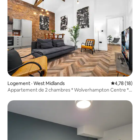
Logement · West Midlands
Note moyenne
4,78 (18)
Appartement de 2 chambres * Wolverhampton Centre *
WiFi