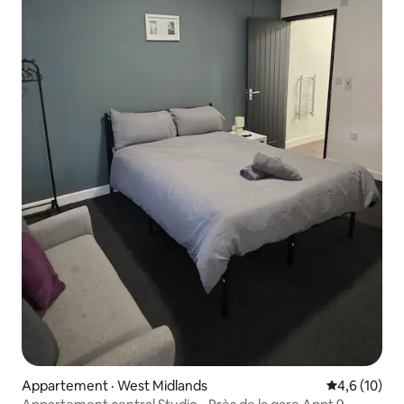
Appartement · West Midlands
Note moyenn
4,6 (10)