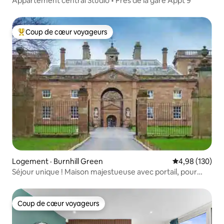
Appartement central Studio • Près de la gare Appt 9
Coup de cœur voyageurs
Coup de cœur voyageurs parmi les plus aimés
Logement · Burnhill Green
Note moyenne 
4,98 (130)
Séjour unique ! Maison majestueuse avec portail, pour
5 personnes
Coup de cœur voyageurs
Coup de cœur voyageurs