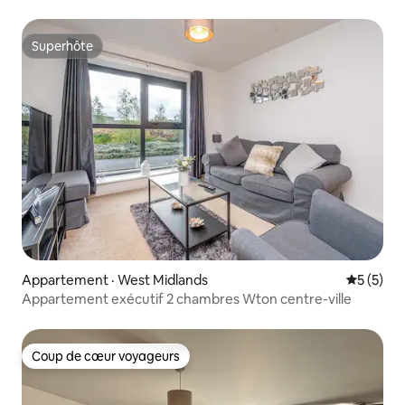
Superhôte
Superhôte
Appartement · West Midlands
Note moy
5 (5)
Appartement exécutif 2 chambres Wton centre-ville
Coup de cœur voyageurs
Coup de cœur voyageurs