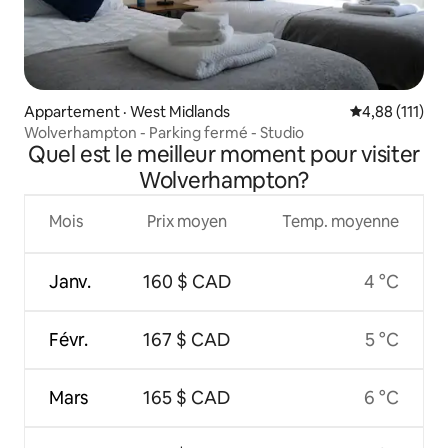
Appartement · West Midlands
Note moyenne 
4,88 (111)
Wolverhampton - Parking fermé - Studio
Quel est le meilleur moment pour visiter
Wolverhampton?
Mois
Prix moyen
Temp. moyenne
Janv.
160 $ CAD
4 °C
Févr.
167 $ CAD
5 °C
Mars
165 $ CAD
6 °C