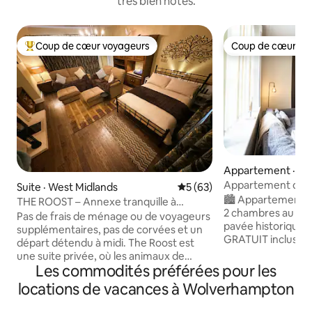
très bien notés.
Coup de cœur voyageurs
Coup de cœur vo
Coup de cœur voyageurs parmi les plus aimés
Coup de cœur vo
Appartement · W
pton
Appartement de 2
Suite · West Midlands
Note moyenne de 5 sur 5, 
5 (63)
ville | Très grand l
🏙️ Appartement s
THE ROOST – Annexe tranquille à
gratuit
2 chambres au cen
Finchfield, stationnement, animaux de
Pas de frais de ménage ou de voyageurs
pavée historique 
compagnie
supplémentaires, pas de corvées et un
GRATUIT inclus 🎭 
départ détendu à midi. The Roost est
acteurs en tournée
une suite privée, où les animaux de
de la porte de la 
Les commodités préférées pour les
compagnie sont acceptés, située dans le
💻 Idéal pour les e
quartier verdoyant de Finchfield. Elle est
locations de vacances à Wolverhampton
rapide + espace de
attenante, mais non partagée, avec son
linge + séchoir (id
propre stationnement dans l'allée et une