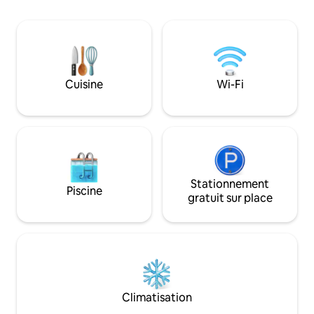
longs) ❤️Idéal pour visiter la famille aussi
entrée à code. Un grand salon avec lit,
🛏️ Pour 4 personnes
une cuisine-salle à manger (produits
double 🚶 Marchez 
pour le déjeuner fournis), une salle
l'université, aux m
d'eau, une véranda et un coin repas
restaurants et au 
bistro extérieur pour un séjour comme à
Téléviseur intelli
la maison. Emplacement calme, idéal
Cuisine
Wi-Fi
votre propre Netf
pour se détendre après une journée
à 15 h • Départ à 10
bien remplie. À quelques pas des pubs,
des cafés et des magasins, et à une
courte distance en voiture du centre-
ville.
Stationnement
Piscine
gratuit sur place
Climatisation