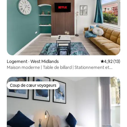
Logement · West Midlands
Note moyenne
4,92 (13)
Maison moderne | Table de billard | Stationnement et
jardin
Coup de cœur voyageurs
Coup de cœur voyageurs