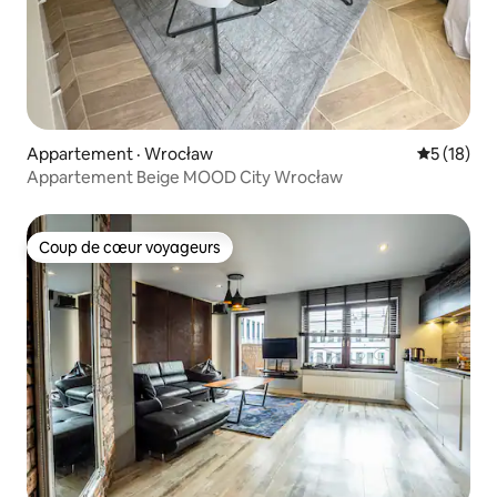
Appartement · Wrocław
Note moye
5 (18)
Appartement Beige MOOD City Wrocław
Coup de cœur voyageurs
Coup de cœur voyageurs