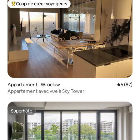
Coup de cœur voyageurs
Coup de cœur voyageurs parmi les plus aimés
Appartement · Wrocław
Note moye
5 (87)
Appartement avec vue à Sky Tower
Superhôte
Superhôte