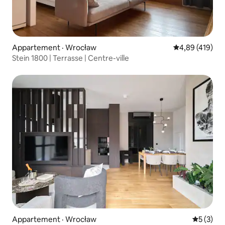
Appartement · Wrocław
Note moyenne 
4,89 (419)
Stein 1800 | Terrasse | Centre-ville
Appartement · Wrocław
Note moy
5 (3)