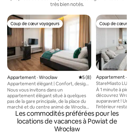
très bien notés.
Coup de cœur voyageurs
Coup de cœur vo
Coup de cœur voyageurs
Coup de cœur vo
Appartement · W
Appartement · Wrocław
Note moyenne de 5 sur 5,
5 (8)
StareMiasto LUX
Appartement élégant | Confort, design
et emplacement
À 1 minute à pied 
Nous vous invitons dans un
découvrez Wrocl
appartement élégant situé à quelques
auparavant ! Un espace incroyable où
pas de la gare principale, de la place du
l'intérieur restau
marché et du centre animé de Wrocław!
Les commodités préférées pour les
19e siècle se heurt
Choix parfait pour un séjour touristique
fonctionnalité. L'
ou une escapade de fin de semaine.
locations de vacances à Powiat de
lumineux, situé sur
Appartement Un studio moderne et
Wrocław
place du marché d
entièrement équipé. Un lit confortable