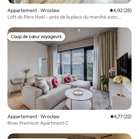
Appartement · Wrocław
Note moyenne
4,92 (25)
Loft du Père Noël – près de la place du marché avec
climatisation
Coup de cœur voyageurs
Coup de cœur voyageurs
Appartement · Wrocław
Note moyenne
4,77 (22)
River Premium Apartment C