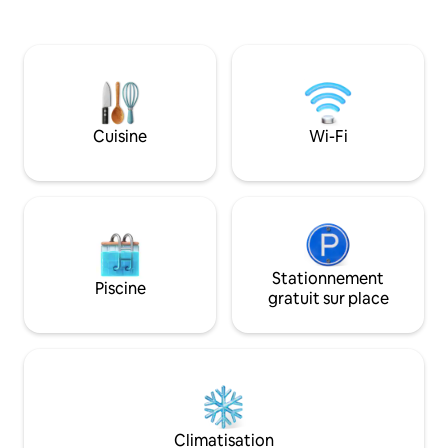
parfaitement dans
et tout ce dont vous avez besoin pour
historique du quartier. C'est un
un séjour confortable vous attendent.
unique pour les a
Emplacement À 2 minutes à pied de la
de cinéma assoiff
gare À 10 minutes de la place du marché
acoustique au desi
À proximité, il y a de nombreux
salon, inspirée d
restaurants, cafés, magasins et
attractions touristiques
Cuisine
Wi-Fi
Stationnement
Piscine
gratuit sur place
Climatisation