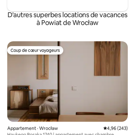
D'autres superbes locations de vacances
à Powiat de Wrocław
Coup de cœur voyageurs
Coup de cœur voyageurs
Appartement · Wrocław
Note moyenne 
4,96 (243)
Haukego Bosaka 1740 | appartement avec chambre