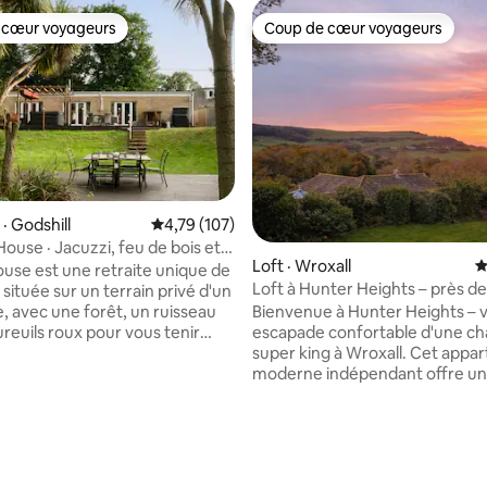
 cœur voyageurs
Coup de cœur voyageurs
 cœur voyageurs
Coup de cœur voyageurs
· Godshill
Note moyenne de 4,79 sur 5, 107 commentai
4,79 (107)
ouse · Jacuzzi, feu de bois et
Loft · Wroxall
N
din
ouse est une retraite unique de
Loft à Hunter Heights – près d
 située sur un terrain privé d'un
île de Wight
, avec une forêt, un ruisseau
Bienvenue à Hunter Heights – 
ureuils roux pour vous tenir
escapade confortable d'une c
, au cœur verdoyant de l'île
super king à Wroxall. Cet app
 Capacité de 6 personnes
moderne indépendant offre un
 doubles + un lit simple), avec un
imprenable sur Stenbury Downs
is, un spa, un immense jardin,
parfait pour les marcheurs, les 
sur 5, 124 commentaires
sse avec barbecue et un
et les aventuriers. Détendez-vo
ment pour six véhicules.
terrasse du jardin avec un bar
adapté aux chiens et aux
un ensemble de bistrot. Les ch