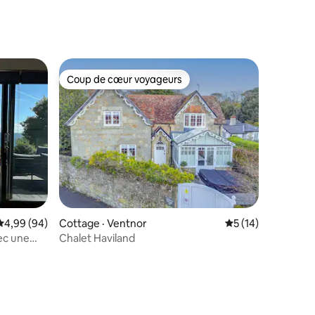
Coup de cœur voyageurs
les plus aimés
Coup de cœur voyageurs
res
Note moyenne de 4,99 sur 5, 94 commentaires
4,99 (94)
Cottage · Ventnor
Note moyenne de 5
5 (14)
ec une
Chalet Haviland