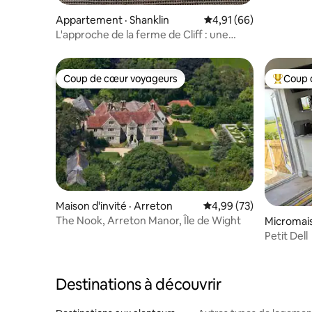
Appartement · Shanklin
Note moyenne de 4,91
4,91 (66)
L'approche de la ferme de Cliff : une
retraite confortable pour les couples de
campagne
Coup de cœur voyageurs
Coup 
Coup de cœur voyageurs
Coup de 
Maison d'invité · Arreton
Note moyenne de 4,99
4,99 (73)
The Nook, Arreton Manor, Île de Wight
Micromais
Petit Dell
Destinations à découvrir