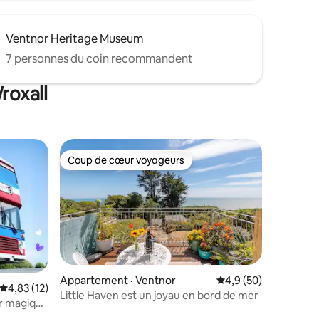
Ventnor Heritage Museum
7 personnes du coin recommandent
roxall
Coup de cœur voyageurs
Coup de cœur voyageurs
res
Appartement · Ventnor
Note moyenne de 4,9
4,9 (50)
Note moyenne de 4,83 sur 5, 12 commentaires
4,83 (12)
Little Haven est un joyau en bord de mer
ur magique