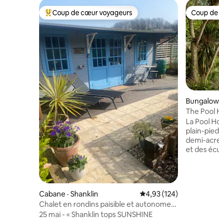
Coup de cœur voyageurs
Coup de
Coup de cœur voyageurs parmi les plus aimés
Coup de
Bungalow 
The Pool H
grand jar
La Pool H
plain-pied
demi-acre
et des éc
compagnie
de Wight.
(deux lits
poêle à bo
Cabane · Shanklin
Note moyenne de 4,93 
4,93 (124)
une terra
Chalet en rondins paisible et autonome
stationne
pour deux personnes
25 mai - « Shanklin tops SUNSHINE
Vraiment 