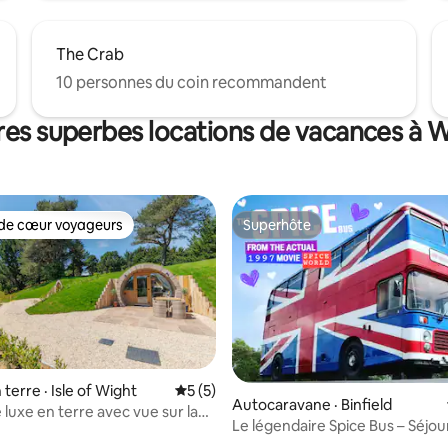
The Crab
10 personnes du coin recommandent
res superbes locations de vacances à W
de cœur voyageurs
Superhôte
cœur voyageurs parmi les plus aimés
Superhôte
terre · Isle of Wight
Note moyenne de 5 sur 5, 5 commentai
5 (5)
Autocaravane · Binfield
 luxe en terre avec vue sur la
Le légendaire Spice Bus – Séjo
e
au cinéma