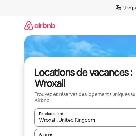
Aller
Une pa
directement
au
contenu
Locations de vacances :
Wroxall
Trouvez et réservez des logements uniques su
Airbnb.
Emplacement
Quand les résultats sont affichés, parcourez-les en 
Arrivée