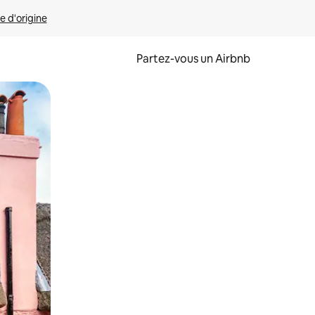
e d'origine
Partez-vous un Airbnb
et en les faisant glisser.