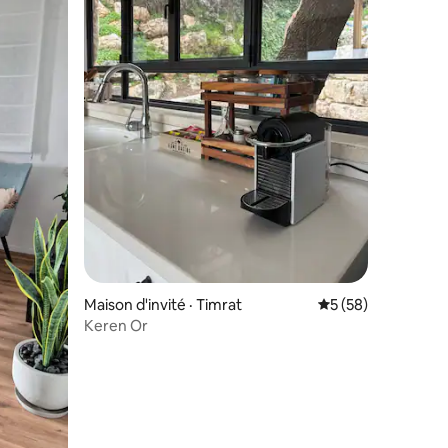
res
Maison d'invité · Timrat
Note moyenne de 5
5 (58)
Keren Or