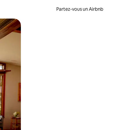
Partez-vous un Airbnb
et en les faisant glisser.