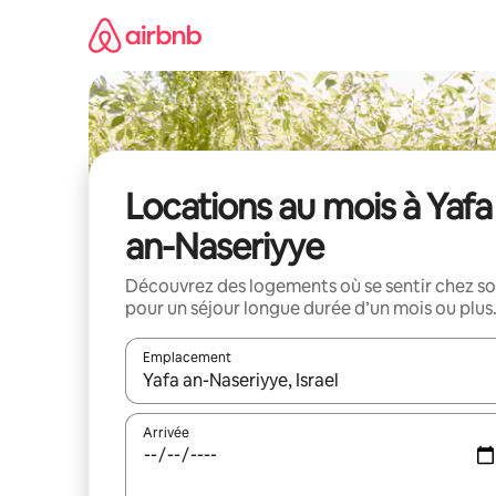
Aller
directement
au
contenu
Locations au mois à Yafa
an-Naseriyye
Découvrez des logements où se sentir chez so
pour un séjour longue durée d’un mois ou plus
Emplacement
Quand les résultats sont affichés, parcourez-les en 
Arrivée