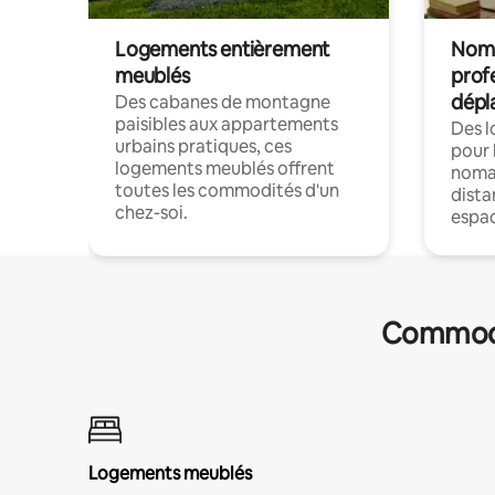
Logements entièrement
Noma
meublés
prof
dépl
Des cabanes de montagne
paisibles aux appartements
Des 
urbains pratiques, ces
pour 
logements meublés offrent
nomad
toutes les commodités d'un
dista
chez-soi.
espac
Commodit
Logements meublés