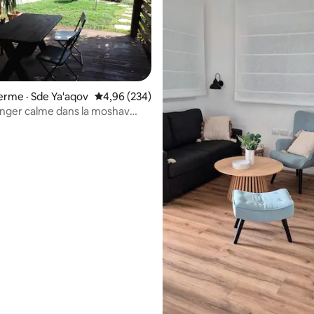
ferme · Sde Ya'aqov
Note moyenne de 4,96 sur 5, 234 commentai
4,96 (234)
anger calme dans la moshav
habbat
 sur 5, 99 commentaires