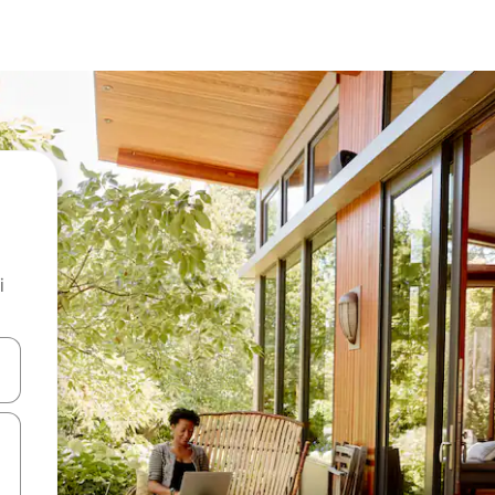
i
.
utilisant les flèches vers le haut et vers le bas, ou en appuyant dessus 