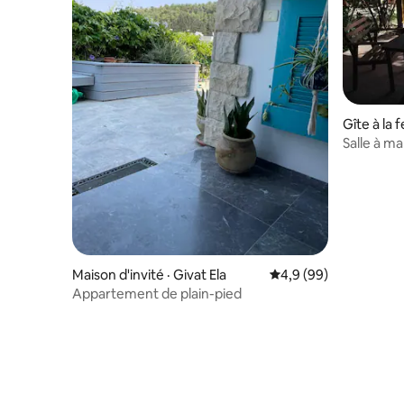
Gîte à la 
Salle à m
Shomer S
Maison d'invité · Givat Ela
Note moyenne de 4,9
4,9 (99)
Appartement de plain-pied