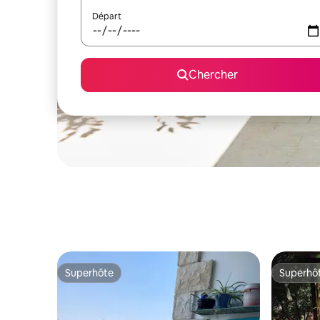
Départ
Chercher
Superhôte
Superhô
Superhôte
Superhô