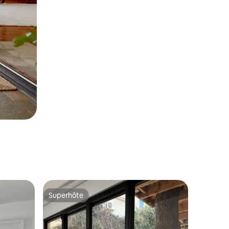
Superhôte
Superhôte