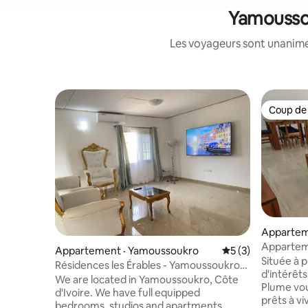
Yamoussou
Les voyageurs sont unanimes
Coup de
Coup de
Appartem
o
Apparteme
Appartement · Yamoussoukro
Note moyenne de 
5 (3)
Calme - Co
Située à 
Résidences les Érables - Yamoussoukro
d'intérêts
Millionnaire
We are located in Yamoussoukro, Côte
Plume vo
d'Ivoire. We have full equipped
prêts à vi
bedrooms, studios and apartments.