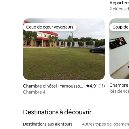
Appartem
2 pièces 
Coup de cœur voyageurs
Coup de
Coup de cœur voyageurs
Coup de
Chambre 
Chambre d'hôtel · Yamoussou
Note moyenne de 4,91
4,91 (11)
Résidenc
kro
Chambre 4
Destinations à découvrir
Destinations aux alentours
Autres types de logemen