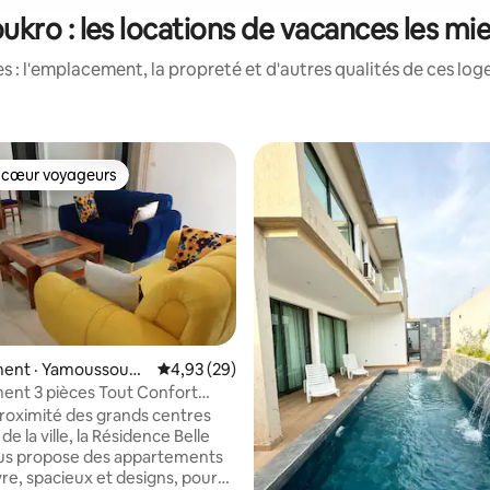
kro : les locations de vacances les mi
 : l'emplacement, la propreté et d'autres qualités de ces log
 cœur voyageurs
 cœur voyageurs
ent · Yamoussoukr
Note moyenne de 4,93 sur 5, 29 commentai
4,93 (29)
nt 3 pièces Tout Confort
5 sur 5, 3 commentaires
libri
proximité des grands centres
 de la ville, la Résidence Belle
us propose des appartements
vre, spacieux et designs, pour