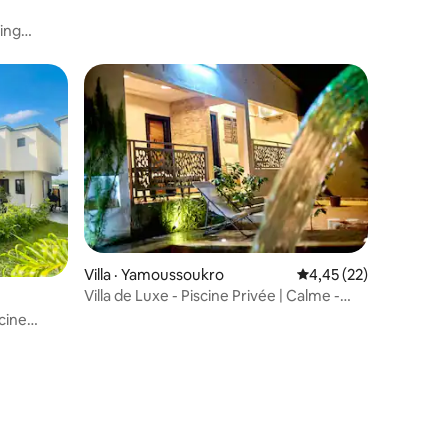
res
king
Villa · Yamoussoukro
Note moyenne de 4,45
4,45 (22)
Villa de Luxe - Piscine Privée | Calme -
res
Intimité
scine