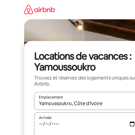
Aller
directement
au
contenu
Locations de vacances :
Yamoussoukro
Trouvez et réservez des logements uniques su
Airbnb.
Emplacement
Quand les résultats sont affichés, parcourez-les en 
Arrivée