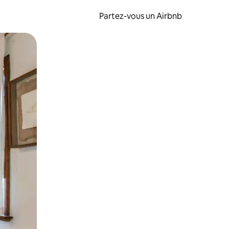
Partez-vous un Airbnb
et en les faisant glisser.