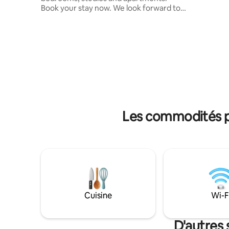
votre séjou
Book your stay now. We look forward to
et confor
seeing you! Et si vous vous offriez une
dispose d
petite escapade bien méritée ? Dès
cosy, cha
aujourd’hui, réservez l’une de nos jolies
équipée, t
chambres individuelles ou encore un
dans une déco
appartement complet et découvrez un
en famille
coin de tranquillité au cœur de
ce logemen
Yamoussoukro, en Côte d'Ivoire, pays de
confort n
l'hospitalité ! Qu’attendez-vous ? Travail
ou loisir, réservez maintenant, nous vous
attendons !
Les commodités p
Cuisine
Wi-F
D'autres