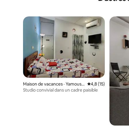
Maison de vacances · Yamouss
Note moyenne de 4,8
4,8 (15)
oukro
Studio convivial dans un cadre paisible