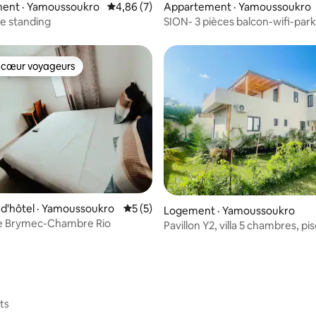
ent · Yamoussoukro
Note moyenne de 4,86 sur 5, 7 commentai
4,86 (7)
Appartement · Yamoussoukro
de standing
SION- 3 pièces balcon-wifi-par
Yamoussoukro
 cœur voyageurs
 cœur voyageurs
d'hôtel · Yamoussoukro
Note moyenne de 5 sur 5, 5 commentai
5 (5)
 sur 5, 11 commentaires
Logement · Yamoussoukro
e Brymec-Chambre Rio
Pavillon Y2, villa 5 chambres, pi
partagée
ts