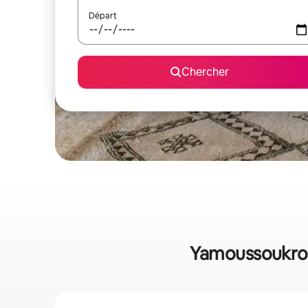
Départ
Chercher
Yamoussoukro :