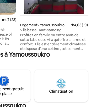
Note moyenne de 4,7 sur 5, 23 commentaires
4,7 (23)
Logement · Yamoussoukro
Note moyenne de 4,63
4,63 (19)
this
Villa basse Haut-standing
peace of
Profitez en famille ou entre amis de
is its
cette fabuleuse villa qui offre charme et
or a
confort . Elle est entièrement climatisée
he water.
et dispose d’une cuisine , totalement
iconic
es à Yamoussoukro
équipée . Vous y trouverez tous les
eing. With
ustensiles et électroménagers
ully
nécessaires . En outre , notre villa est
eal for
idéalement située à proximité de toutes
comfort
les commodités et attractions de
ed
Yamoussoukro . Vous pourrez ainsi
ing and a
facilement découvrir les nombreux sites
 luxury.
touristiques de la region .Nous espérons
ement gratuit
vous accueillir bientôt.
Climatisation
r place
oussoukro