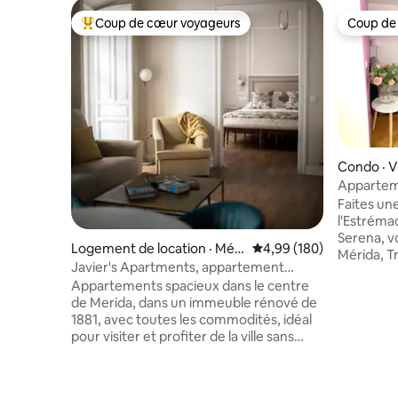
Coup de cœur voyageurs
Coup de
Coup de cœur voyageurs parmi les plus aimés
Coup de
Condo · Vi
na
Apparteme
Faites un
l'Estréma
Serena, v
Logement de location · Méri
Note moyenne de 4,99 
4,99 (180)
Mérida, Tr
da
Javier's Apartments, appartement
bien sûr l
familial
Appartements spacieux dans le centre
gastronom
de Merida, dans un immeuble rénové de
meilleur j
1881, avec toutes les commodités, idéal
Serena et
pour visiter et profiter de la ville sans
ragoût d'
prendre la voiture. La propriété se
Beaucoup 
compose de 4 appartements, 1 et
de pêche 
2 chambres, tous avec balcon ou
22 juillet