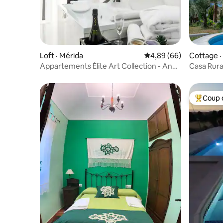
Loft · Mérida
Note moyenne de 4,89
4,89 (66)
Cottage 
Appartements Élite Art Collection - Andy
Casa Rura
Terrasse
et piscine
Coup 
Coup de 