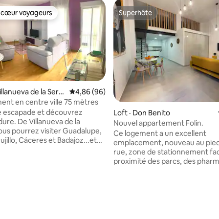
 cœur voyageurs
Superhôte
 cœur voyageurs
Superhôte
llanueva de la Sere
Note moyenne de 4,86 sur 5, 96 commentai
4,86 (96)
nt en centre ville 75 mètres
e escapade et découvrez
Loft · Don Benito
dure. De Villanueva de la
Nouvel appartement Folin.
ous pourrez visiter Guadalupe,
Ce logement a un excellent
sur 5, 180 commentaires
ujillo, Cáceres et Badajoz...et
emplacement, nouveau au pied
e Portugal. Profitez de la
rue, zone de stationnement faci
ie estrémadurienne : le
proximité des parcs, des pharm
ambon ibérique, la tarte de la
magasins, de la gare routière, d
 des plats typiques comme le
charmant et design, avec les m
agneau ou de bonnes migas.
qualités, il a un grenier de 1,50
de marais pour les amateurs
et 26 mètres carrés de surface
et de baignade. La semaine du
pouvez également dormir, lire, 
, ce sont les fêtes patronales.
pour que vous soyez comme à l