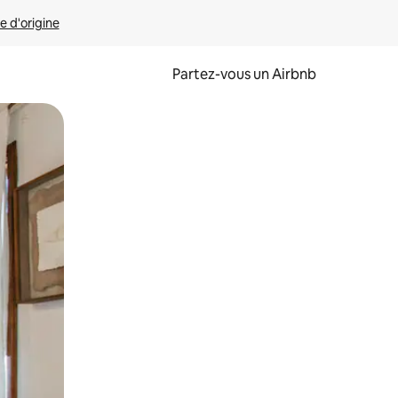
e d'origine
Partez-vous un Airbnb
et en les faisant glisser.