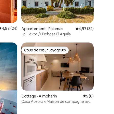
res
Note moyenne de 4,88 sur 5, 24 commentaires
4,88 (24)
Appartement · Palomas
Note moyenne de 4,97
4,97 (32)
Le Lièvre // Dehesa El Aguila
Coup de cœur voyageurs
Coup de cœur voyageurs
Cottage · Almoharín
Note moyenne de 
5 (6)
Casa Aurora « Maison de campagne avec
vue sur la montagne »