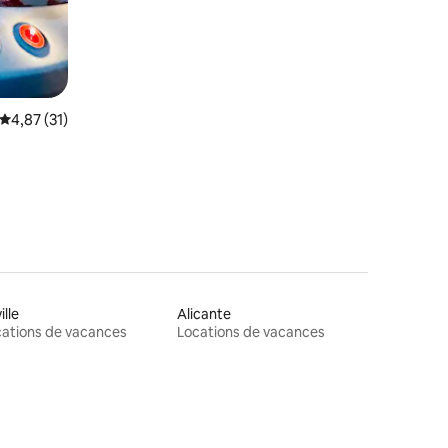
res
Note moyenne de 4,87 sur 5, 31 commentaires
4,87 (31)
ille
Alicante
ations de vacances
Locations de vacances