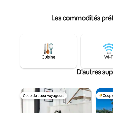
fenêtres donnant sur l'extérieur, lits King
Plus d'in
Size, salon, cuisine et salles de bains
https://y
privatives pour chaque chambre, Wi-Fi
gratuit, Smart TV, TV par satellite. Le
Les commodités préfé
linge de lit et les serviettes de qualité, les
articles de toilette, les capsules de café
et de thé sont inclus.
Cuisine
Wi-F
D'autres sup
Coup de cœur voyageurs
Coup 
Coup de cœur voyageurs
Coup de 