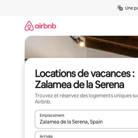
Aller
Une pa
directement
au
contenu
Locations de vacances :
Zalamea de la Serena
Trouvez et réservez des logements uniques su
Airbnb.
Emplacement
Quand les résultats sont affichés, parcourez-les en 
Arrivée