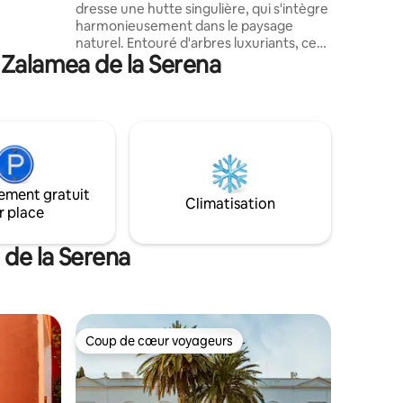
dresse une hutte singulière, qui s'intègre
e
harmonieusement dans le paysage
a, où
naturel. Entouré d'arbres luxuriants, ce
re romain.
 Zalamea de la Serena
refuge traditionnel offre une connexion
unique avec la nature. Sa forme circulaire
et sa structure simple évoquent les
temps anciens, tandis que son
emplacement privilégié permet de
profiter de vues panoramiques et d'une
tranquillité absolue. Le gîte est un coin
parfait pour ceux qui recherchent la paix,
ement gratuit
le silence et le contact direct avec la
Climatisation
r place
nature.
 de la Serena
Coup de cœur voyageurs
Coup de cœur voyageurs