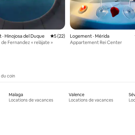
5 sur 5, 4 commentaires
· Hinojosa del Duque
Note moyenne de 5 sur 5, 22 commentai
5 (22)
Logement · Mérida
 de Fernandez « relájate »
Appartement Rei Center
 du coin
Malaga
Valence
Sév
Locations de vacances
Locations de vacances
Loc