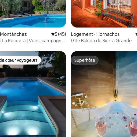
 sur 5, 66 commentaires
· Montánchez
Note moyenne de 5 sur 5, 45 commentai
5 (45)
Logement · Hornachos
l La Recuera | Vues, campagne
Gîte Balcón de Sierra Grande
de cœur voyageurs
Superhôte
cœur voyageurs parmi les plus aimés
Superhôte