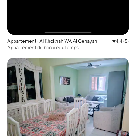
Appartement · Al Khokhah WA Al Qenayah
Note moyen
4,4 (5)
Appartement du bon vieux temps