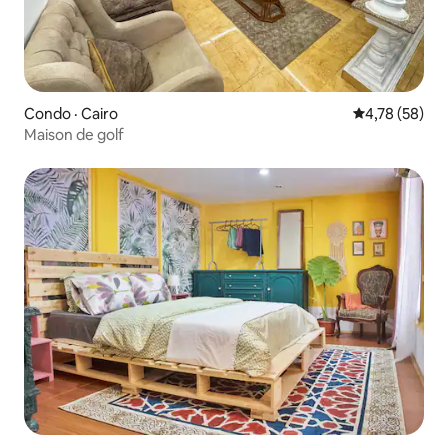
Condo · Cairo
Note moyenne
4,78 (58)
Maison de golf