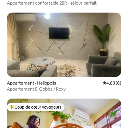
Appartement confortable 2BR - séjour parfait.
Appartement · Heliopolis
Note moyenn
4,83 (6)
Appartement El Qobba / Roxy
Coup de cœur voyageurs
Coup de cœur voyageurs parmi les plus aimés