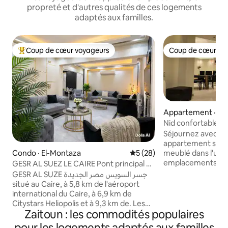
propreté et d'autres qualités de ces logements
adaptés aux familles.
Coup de cœur voyageurs
Coup de cœur vo
Coup de cœur voyageurs parmi les plus aimés
Coup de cœur vo
Appartement · Man
Bakri
Nid confortable au
Séjournez avec sty
appartement spaci
Condo · El-Montaza
Note moyenne de 5 sur 5, 
5 (28)
meublé dans l'un d
emplacements d'Hé
GESR AL SUEZ LE CAIRE Pont principal du
chambres conforta
Suez, Héliopolis
GESR AL SUZE جسر السويس مصر الجديدة
lumineux et des ap
situé au Caire, à 5,8 km de l'aéroport
électroménagers f
international du Caire, à 6,9 km de
espace moderne es
Citystars Heliopolis et à 9,3 km de. Les
familles, les coupl
Zaitoun : les commodités populaires
voyageurs bénéficient d'un balcon et
d'affaires. Profitez du confort, de la
d'une terrasse. -l' appartement est
pour les logements adaptés aux familles