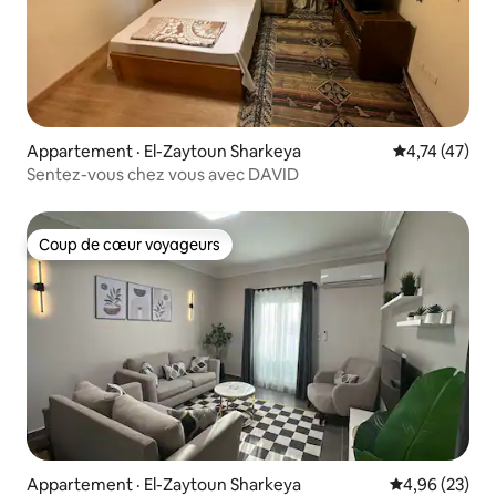
Appartement · El-Zaytoun Sharkeya
Note moyenne
4,74 (47)
Sentez-vous chez vous avec DAVID
Coup de cœur voyageurs
Coup de cœur voyageurs
Appartement · El-Zaytoun Sharkeya
Note moyenne
4,96 (23)