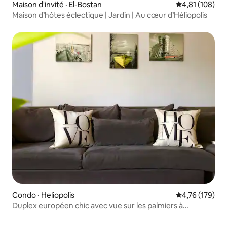
Maison d'invité · El-Bostan
Note moyenne 
4,81 (108)
Maison d’hôtes éclectique | Jardin | Au cœur d’Héliopolis
Condo · Heliopolis
Note moyenne 
4,76 (179)
Duplex européen chic avec vue sur les palmiers à
Maryland Park