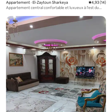
Appartement · El-Zaytoun Sharkeya
Note moyenne
4,93 (14)
Appartement central confortable et luxueux à l'est du
Caire