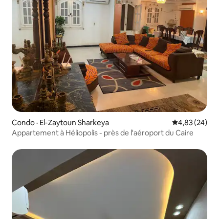
Condo · El-Zaytoun Sharkeya
Note moyenne
4,83 (24)
Appartement à Héliopolis - près de l'aéroport du Caire