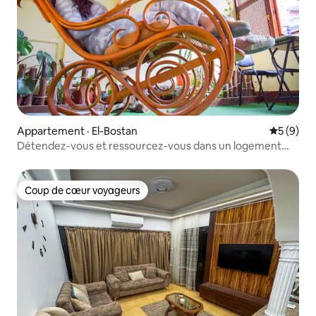
Appartement · El-Bostan
Note moy
5 (9)
Détendez-vous et ressourcez-vous dans un logement
avec 1 chambre et massage
Coup de cœur voyageurs
Coup de cœur voyageurs