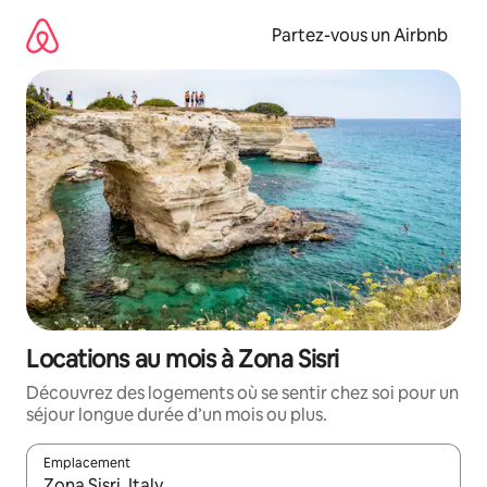
Aller
directement
Partez-vous un Airbnb
au
contenu
Locations au mois à Zona Sisri
Découvrez des logements où se sentir chez soi pour un
séjour longue durée d’un mois ou plus.
Emplacement
Quand les résultats sont affichés, parcourez-les en utilisant les 