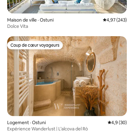
Maison de ville · Ostuni
Note moyenne 
4,97 (243)
Dolce Vita
Coup de cœur voyageurs
Coup de cœur voyageurs
Logement · Ostuni
Note moyenn
4,9 (30)
Expérience Wanderlust | L’alcova del Rò