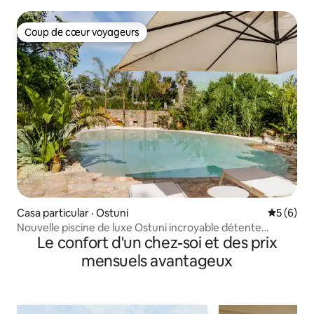
Coup de cœur voyageurs
Coup de cœur voyageurs
Casa particular · Ostuni
Note moy
5 (6)
Nouvelle piscine de luxe Ostuni incroyable détente
Le confort d'un chez-soi et des prix
romantique WiFi
mensuels avantageux