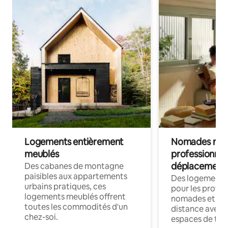
Logements entièrement
Nomades num
meublés
professionnel
déplacement
Des cabanes de montagne
paisibles aux appartements
Des logements
urbains pratiques, ces
pour les profes
logements meublés offrent
nomades et trav
toutes les commodités d'un
distance avec le
chez-soi.
espaces de trav