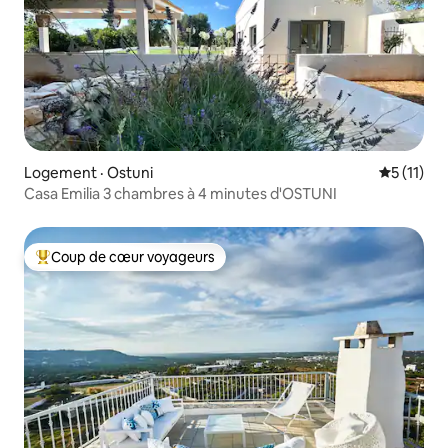
Logement · Ostuni
Note moye
5 (11)
Casa Emilia 3 chambres à 4 minutes d'OSTUNI
Coup de cœur voyageurs
Coup de cœur voyageurs parmi les plus aimés