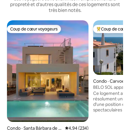
propreté et d'autres qualités de ces logements sont
très bien notés.
Coup de cœur voyageurs
Coup de cœur 
Coup de cœur voyageurs
Coup de cœur voy
Condo · Carvoeiro
BELO SOL apparte
vue sur la mer
Ce logement affic
résolument unique.
d'une position él
spectaculaires sur l
L'appartement di
d'une salle d'eau, 
toit privé. Piscin
Condo · Santa Bárbara de N
Note moyenne de 4,94 sur 5, 2
4,94 (234)