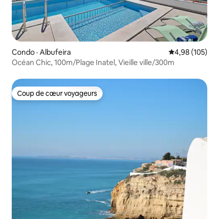
Condo · Albufeira
Note moyenne 
4,98 (105)
Océan Chic, 100m/Plage Inatel, Vieille ville/300m
Coup de cœur voyageurs
Coup de cœur voyageurs