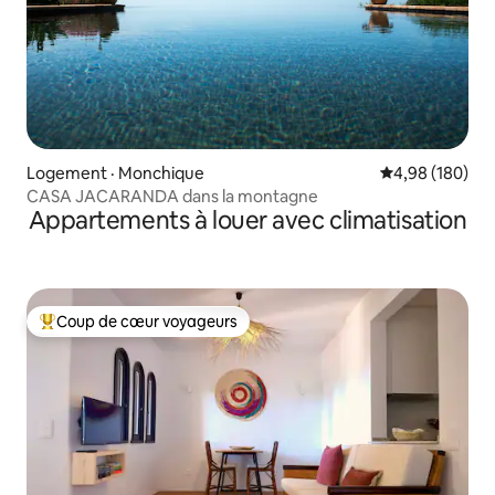
Logement · Monchique
Note moyenne 
4,98 (180)
CASA JACARANDA dans la montagne
Appartements à louer avec climatisation
Coup de cœur voyageurs
Coup de cœur voyageurs parmi les plus aimés