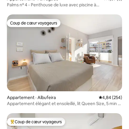
Palms nº 4 - Penthouse de luxe avec piscine à
débordement
Coup de cœur voyageurs
Coup de cœur voyageurs
Appartement · Albufeira
Note moyenne 
4,84 (254)
Appartement élégant et ensoleillé, lit Queen Size, 5 min à
pied de la plage
Coup de cœur voyageurs
Coup de cœur voyageurs parmi les plus aimés