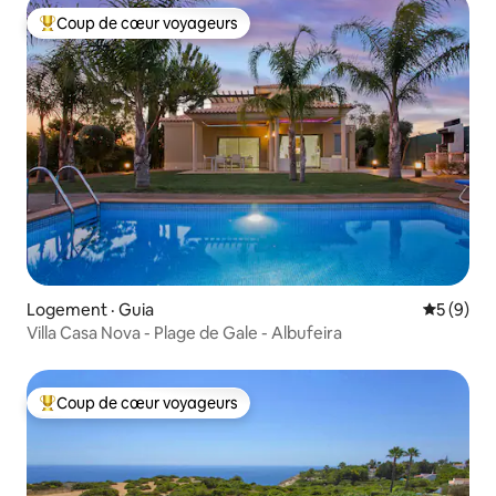
Coup de cœur voyageurs
Coup de cœur voyageurs parmi les plus aimés
Logement · Guia
Note moy
5 (9)
Villa Casa Nova - Plage de Gale - Albufeira
Coup de cœur voyageurs
Coup de cœur voyageurs parmi les plus aimés