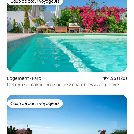
Coup de cœur voyageurs
Coup de cœur voyageurs
Logement · Faro
Note moyenne 
4,95 (120)
Détente et calme : maison de 2 chambres avec piscine
Coup de cœur voyageurs
Coup de cœur voyageurs