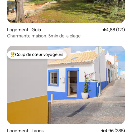
Logement · Guia
Note moyenne 
4,88 (121)
Charmante maison, 5min de la plage
Coup de cœur voyageurs
Coup de cœur voyageurs parmi les plus aimés
Logement · Lagos
Note moyenne 
4,96 (385)