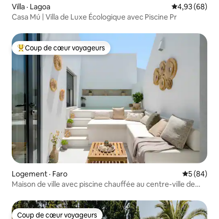
Villa · Lagoa
Note moyenne
4,93 (68)
Casa Mú | Villa de Luxe Écologique avec Piscine Pr
Coup de cœur voyageurs
Coup de cœur voyageurs parmi les plus aimés
Logement · Faro
Note moye
5 (84)
Maison de ville avec piscine chauffée au centre-ville de
Faro
Coup de cœur voyageurs