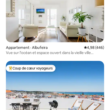
Appartement · Albufeira
Note moyenne 
4,98 (446)
Vue sur l'océan et espace ouvert dans la vieille ville
d'Albufeira
Coup de cœur voyageurs
Coup de cœur voyageurs parmi les plus aimés