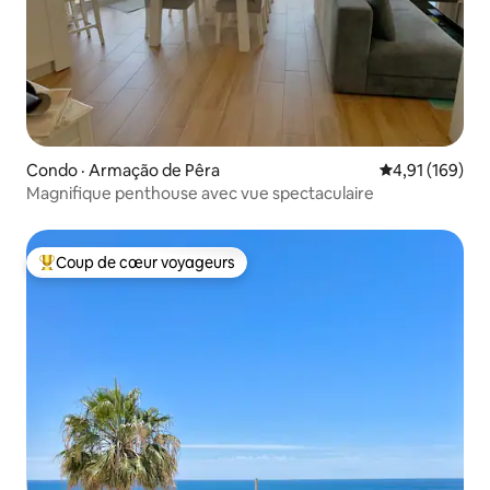
Condo · Armação de Pêra
Note moyenne 
4,91 (169)
Magnifique penthouse avec vue spectaculaire
Coup de cœur voyageurs
Coup de cœur voyageurs parmi les plus aimés