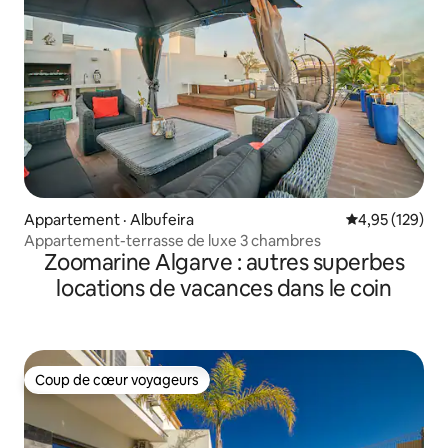
Appartement · Albufeira
Note moyenne 
4,95 (129)
Appartement-terrasse de luxe 3 chambres
Zoomarine Algarve : autres superbes
locations de vacances dans le coin
Coup de cœur voyageurs
Coup de cœur voyageurs