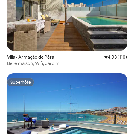
Villa · Armação de Pêra
Note moyenne 
4,93 (110)
Belle maison, Wifi, Jardim
Superhôte
Superhôte