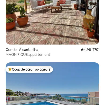
Condo · Alcantarilha
Note moyenne 
4,96 (170)
MAGNIFIQUE appartement
Coup de cœur voyageurs
Coup de cœur voyageurs parmi les plus aimés