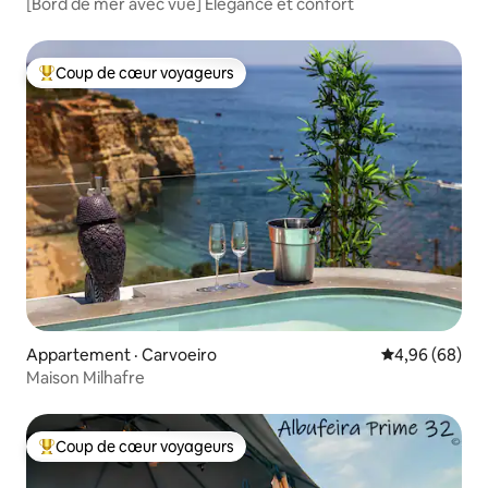
[Bord de mer avec vue] Élégance et confort
Coup de cœur voyageurs
Coup de cœur voyageurs parmi les plus aimés
Appartement · Carvoeiro
Note moyenne
4,96 (68)
Maison Milhafre
Coup de cœur voyageurs
Coup de cœur voyageurs parmi les plus aimés