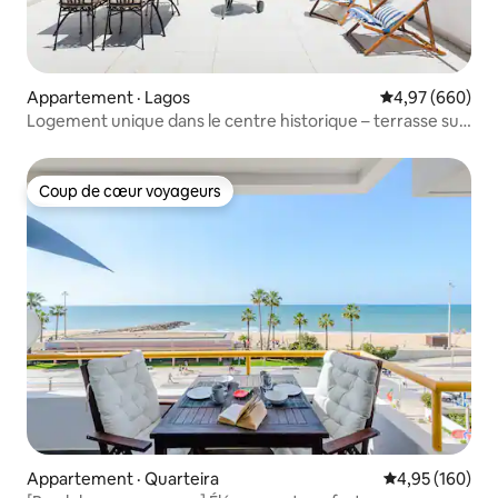
Appartement · Lagos
Note moyenne 
4,97 (660)
Logement unique dans le centre historique – terrasse sur
le toit
Coup de cœur voyageurs
Coup de cœur voyageurs
Appartement · Quarteira
Note moyenne 
4,95 (160)