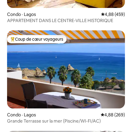
Condo · Lagos
Note moyenne 
4,88 (459)
APPARTEMENT DANS LE CENTRE-VILLE HISTORIQUE
Coup de cœur voyageurs
Coup de cœur voyageurs parmi les plus aimés
Condo · Lagos
Note moyenne 
4,88 (269)
Grande Terrasse sur la mer (Piscine/WI-FI/AC)