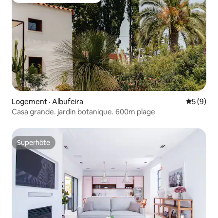
Coup de cœur voyageurs
Logement · Albufeira
Note moy
5 (9)
Casa grande. jardin botanique. 600m plage
Superhôte
Superhôte