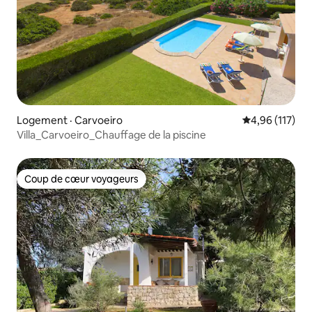
Logement · Carvoeiro
Note moyenne 
4,96 (117)
Villa_Carvoeiro_Chauffage de la piscine
Coup de cœur voyageurs
Coup de cœur voyageurs