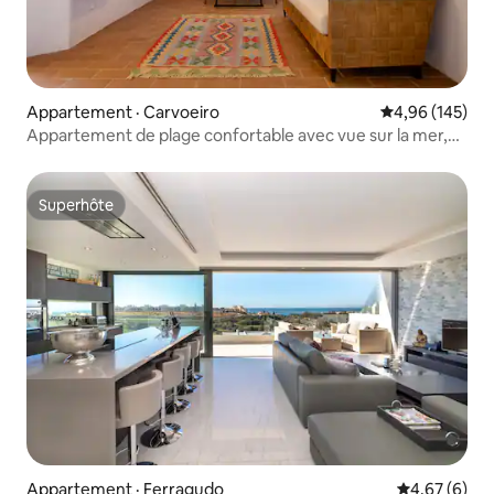
Appartement · Carvoeiro
Note moyenne 
4,96 (145)
Appartement de plage confortable avec vue sur la mer,
parking gratuit et climatisation
Superhôte
Superhôte
Appartement · Ferragudo
Note moyenn
4,67 (6)