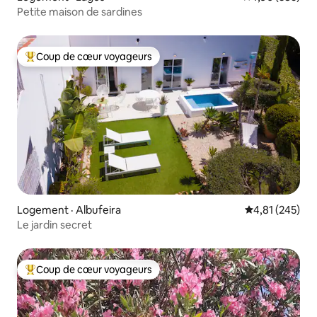
Petite maison de sardines
Coup de cœur voyageurs
Coup de cœur voyageurs parmi les plus aimés
Logement · Albufeira
Note moyenne 
4,81 (245)
Le jardin secret
Coup de cœur voyageurs
Coup de cœur voyageurs parmi les plus aimés