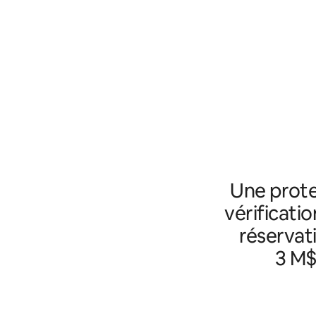
Une prote
vérificatio
réservat
3 M$