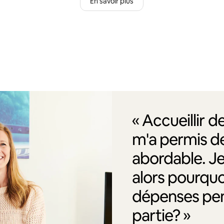
En savoir plus
« Accueillir 
m'a permis de
abordable. J
alors pourquo
dépenses pen
partie? »