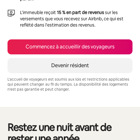
L'immeuble reçoit
15 % en part de revenus
sur les
versements que vous recevez sur Airbnb, ce qui est
reflété dans l'estimation des revenus.
Commencez à accueillir des voyageurs
Devenir résident
L'accueil de voyageurs est soumis aux lois et restrictions applicables
qui peuvent changer au fil du temps. La disponibilité des logements
n'est pas garantie et peut changer.
Vos revenus potentiels sont de $3604 par mois
Restez une nuit avant de
0 article sur 0 est affiché.
rester une année