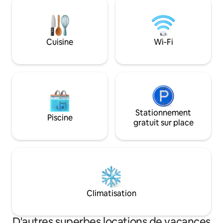
ferme de chèvres - Sentiers de
voyageur sous I
randonnée - juste à côté de l'I-65, à
LES VOYAGEURS, 
30 min au nord de BHM, AL -
RÉSERVATION. Donnez le mot de passe
complètement inaccessible en voiture -
pour confirmer que
Cuisine
Wi-Fi
entièrement approvisionné - Grande
terrasse avec vue à 180° sur la rivière -
Suivez-nous sur IG @caserockcabin - La
seule aventure en tiny house hors
réseau de l'Alabama !
Stationnement
Piscine
gratuit sur place
Climatisation
D'autres superbes locations de vacances