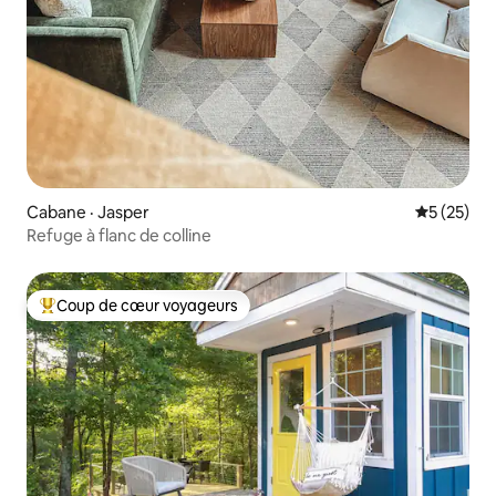
Cabane · Jasper
Note moye
5 (25)
Refuge à flanc de colline
Coup de cœur voyageurs
Coup de cœur voyageurs parmi les plus aimés