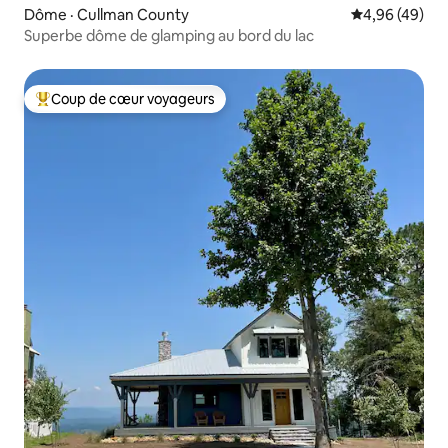
Dôme · Cullman County
Note moyenne
4,96 (49)
Superbe dôme de glamping au bord du lac
Coup de cœur voyageurs
Coup de cœur voyageurs parmi les plus aimés