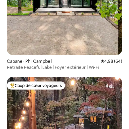
Cabane · Phil Campbell
Note moyenne
4,98 (64)
Retraite Peaceful Lake | Foyer extérieur | Wi-Fi
Coup de cœur voyageurs
Coup de cœur voyageurs parmi les plus aimés