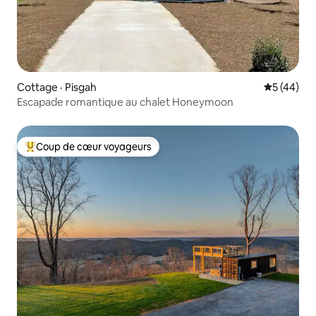
Cottage · Pisgah
Note moye
5 (44)
Escapade romantique au chalet Honeymoon
Coup de cœur voyageurs
Coup de cœur voyageurs parmi les plus aimés