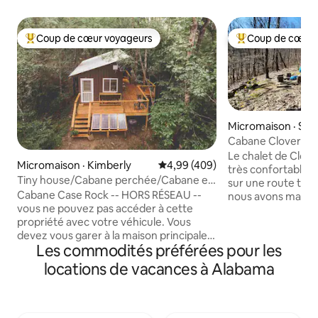
Coup de cœur voyageurs
Coup de cœur 
Coup de cœur voyageurs parmi les plus aimés
Coup de cœur voy
Micromaison · Spri
Cabane Clovers
Le chalet de Clove
Micromaison · Kimberly
Note moyenne de 4,99 sur 5, 4
4,99 (409)
très confortable s
Tiny house/Cabane perchée/Cabane en
sur une route très 
rondins de bois
Cabane Case Rock -- HORS RÉSEAU --
nous avons mainten
vous ne pouvez pas accéder à cette
vue en hiver, vous
propriété avec votre véhicule. Vous
kilomètres. Beau
devez vous garer à la maison principale
arborée en été, ce
Les commodités préférées pour les
et parcourir 1,25 miles jusqu'au chalet
l'intimité. Il se tr
dans un véhicule utilitaire Case Rock
de notre maison. Un endroit calme et
locations de vacances à Alabama
conduit par un membre du personnel. -
agréable à part les
Luxe 400 pieds carrés sur la rivière
Vous pouvez faire
Locust Fork - animaux acceptés -
que vous sortez de
Retraite écologique de 105 acres et
Veuillez lire l'int