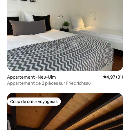
Appartement · Neu-Ulm
Note moyenne
4,97 (31)
Appartement de 2 pièces sur Friedrichsau
Coup de cœur voyageurs
Coup de cœur voyageurs