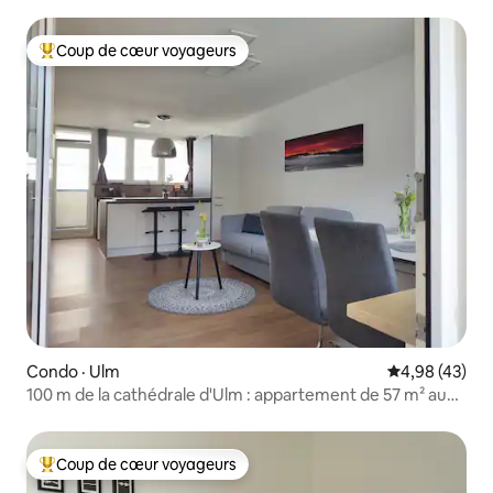
Coup de cœur voyageurs
Coup de cœur voyageurs parmi les plus aimés
Condo · Ulm
Note moyenne
4,98 (43)
100 m de la cathédrale d'Ulm : appartement de 57 m² au
bord de la Blau
Coup de cœur voyageurs
Coup de cœur voyageurs parmi les plus aimés