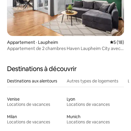
Appartement · Laupheim
Note moye
5 (18)
Appartement de 2 chambres Haven Laupheim City avec
Wi-Fi/balcon
Destinations à découvrir
Destinations aux alentours
Autres types de logements
L
Venise
Lyon
Locations de vacances
Locations de vacances
Milan
Munich
Locations de vacances
Locations de vacances