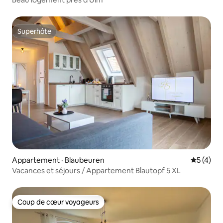
Superhôte
Superhôte
Appartement · Blaubeuren
Note moy
5 (4)
Vacances et séjours / Appartement Blautopf 5 XL
Coup de cœur voyageurs
Coup de cœur voyageurs