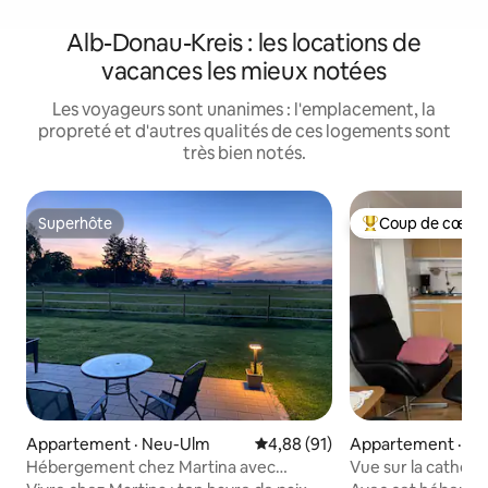
Alb-Donau-Kreis : les locations de
vacances les mieux notées
Les voyageurs sont unanimes : l'emplacement, la
propreté et d'autres qualités de ces logements sont
très bien notés.
Superhôte
Coup de cœur 
Superhôte
Coup de cœur voy
Appartement · Neu-Ulm
Note moyenne de 4,88 sur 5, 
4,88 (91)
Appartement · Bla
Hébergement chez Martina avec
Vue sur la cathédr
terrasse et arrivée autonome