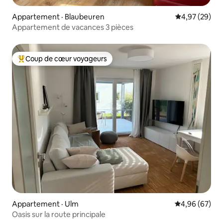
Appartement · Blaubeuren
Note moyenne
4,97 (29)
Appartement de vacances 3 pièces
Coup de cœur voyageurs
Coup de cœur voyageurs parmi les plus aimés
Appartement · Ulm
Note moyenne
4,96 (67)
Oasis sur la route principale