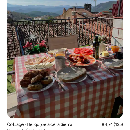
Cottage · Herguijuela de la Sierra
Note moyenne 
4,74 (125)