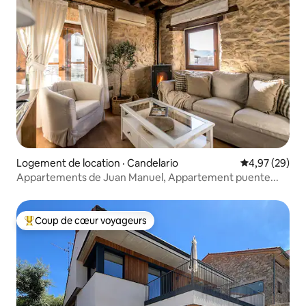
Logement de location · Candelario
Note moyenne
4,97 (29)
Appartements de Juan Manuel, Appartement puente...
Coup de cœur voyageurs
Coup de cœur voyageurs parmi les plus aimés