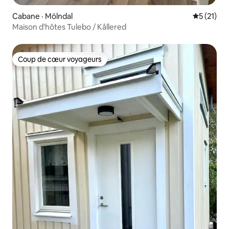
Cabane · Mölndal
Note moye
5 (21)
Maison d'hôtes Tulebo / Kållered
Coup de cœur voyageurs
Coup de cœur voyageurs