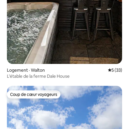
Logement · Walton
Note moye
5 (33)
L'étable de la ferme Dale House
Coup de cœur voyageurs
Coup de cœur voyageurs