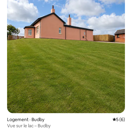
Logement · Budby
Note moy
5 (6)
Vue sur le lac – Budby