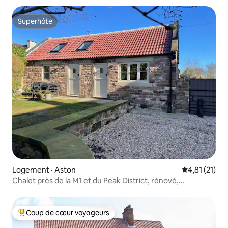
Superhôte
Superhôte
Logement · Aston
Note moyenne
4,81 (21)
Chalet près de la M1 et du Peak District, rénové,
chaleureux
Coup de cœur voyageurs
Coup de cœur voyageurs parmi les plus aimés