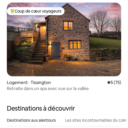
Coup de cœur voyageurs
Coup de cœur voyageurs parmi les plus aimés
Logement · Tissington
Note moye
5 (75)
Retraite dans un spa avec vue sur la vallée
Destinations à découvrir
Destinations aux alentours
Les sites incontournables du coin