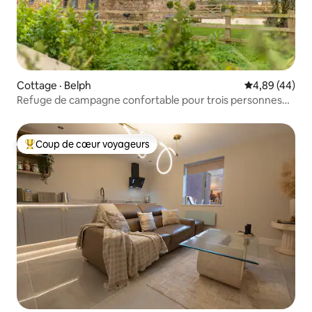
Cottage · Belph
Note moyenne
4,89 (44)
Refuge de campagne confortable pour trois personnes
avec chien
Coup de cœur voyageurs
Coup de cœur voyageurs parmi les plus aimés