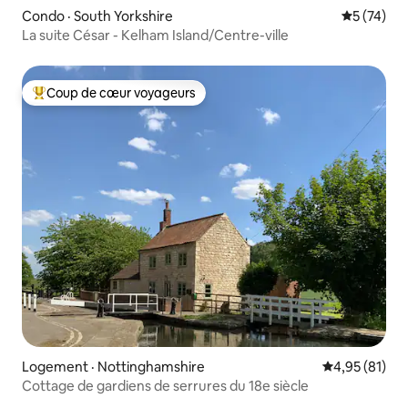
Condo · South Yorkshire
Note moye
5 (74)
La suite César - Kelham Island/Centre-ville
Coup de cœur voyageurs
Coup de cœur voyageurs parmi les plus aimés
Logement · Nottinghamshire
Note moyenne
4,95 (81)
Cottage de gardiens de serrures du 18e siècle