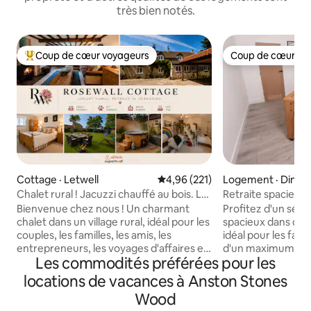
très bien notés.
Coup de cœur voyageurs
Coup de cœur vo
Coup de cœur voyageurs parmi les plus aimés
Coup de cœur vo
Cottage · Letwell
Note moyenne de 4,96 sur 5, 2
4,96 (221)
Logement · Dinni
Chalet rural ! Jacuzzi chauffé au bois. Le
Retraite spacieus
bonheur vous attend.
avec table de billa
Bienvenue chez nous ! Un charmant
Profitez d'un séjo
chalet dans un village rural, idéal pour les
spacieux dans ce 
couples, les familles, les amis, les
idéal pour les fami
entrepreneurs, les voyages d'affaires et
d'un maximum de 
Les commodités préférées pour les
les mariages. La propriété dispose de 2
deux lits doubles 
chambres avec très grand lit, d'une
deux lits simples, 
locations de vacances à Anston Stones
chambre pour enfants avec 3 lits
pour que tout le 
Wood
simples, ainsi que d'une chambre avec
détendre. Détende