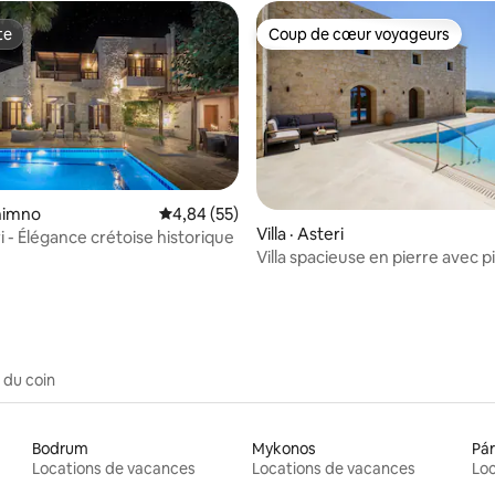
te
Coup de cœur voyageurs
te
Coup de cœur voyageurs
thimno
Note moyenne de 4,84 sur 5, 55 commentai
4,84 (55)
 sur 5, 84 commentaires
Villa · Asteri
ri - Élégance crétoise historique
Villa spacieuse en pierre avec p
privée et vue sur la mer
 du coin
Bodrum
Mykonos
Pá
Locations de vacances
Locations de vacances
Loc