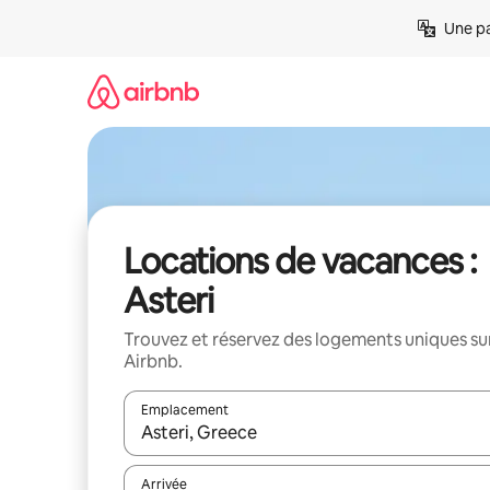
Aller
Une pa
directement
au
contenu
Locations de vacances :
Asteri
Trouvez et réservez des logements uniques su
Airbnb.
Emplacement
Quand les résultats sont affichés, parcourez-les en 
Arrivée