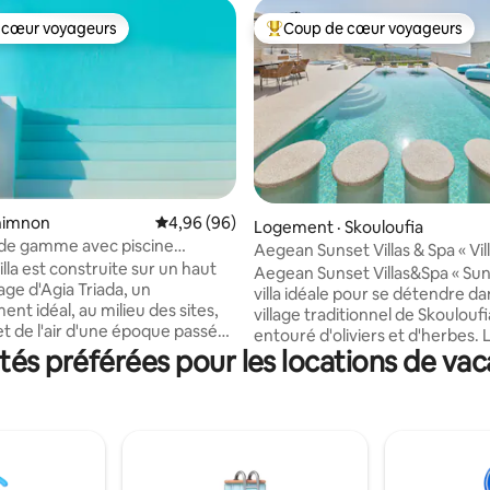
 cœur voyageurs
Coup de cœur voyageurs
 cœur voyageurs
Coup de cœur voyageurs parmi 
thimnon
Note moyenne de 4,96 sur 5, 96 commentai
4,96 (96)
 sur 5, 57 commentaires
Logement · Skouloufia
t de gamme avec piscine
Aegean Sunset Villas & Spa « Vil
de 72 m² dans la nature
lla est construite sur un haut
Aegean Sunset Villas&Spa « Sun 
llage d'Agia Triada, un
villa idéale pour se détendre d
nt idéal, au milieu des sites,
village traditionnel de Skouloufi
et de l'air d'une époque passée.
entouré d'oliviers et d'herbes. 
nicorn est entourée d'une
s préférées pour les locations de vac
la mer Égée et le coucher de sol
e beauté naturelle, de jardins
rendront vos vacances magnifi
bustes à fleurs et d'oliviers
villa dispose d'une piscine privé
timité, détente et le voyageur
débordement de 55 m² avec sp
igeant à un niveau de confort
piscine pour enfants. Les 2 ch
st difficile de résister. Le
avec salle de bain privée et sp
eut également visiter d'autres
dispose d'une télévision conne