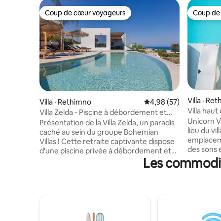
Coup de cœur voyageurs
Coup de
Coup de cœur voyageurs
Coup de
Villa · Re
Villa · Rethimno
Note moyenne de 4,98
4,98 (57)
Villa hau
Villa Zelda - Piscine à débordement et
chauffée 
Unicorn Vi
superbe vue sur la mer
Présentation de la Villa Zelda, un paradis
lieu du vi
caché au sein du groupe Bohemian
emplaceme
Villas ! Cette retraite captivante dispose
des sons 
d'une piscine privée à débordement et
La villa U
Les commodité
d'un jacuzzi rajeunissant (non chauffé),
magnifiqu
tous donnant sur la mer Égée
de jolis ar
envoûtante. Embrassez l'attrait de
offrant in
l'esthétique méditerranéenne dans
le plus ex
cette villa de luxe. Dotée de 3 chambres
auquel il e
avec lits doubles et salles de bains
visiteur p
privatives complètes, ainsi que d'une