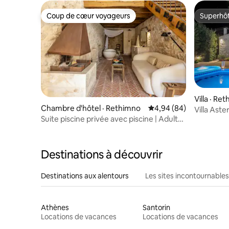
Coup de cœur voyageurs
Superhô
Coup de cœur voyageurs
Superhô
Villa · Re
Chambre d'hôtel · Rethimno
Note moyenne de 4,94
4,94 (84)
Villa Aste
Suite piscine privée avec piscine | Adultes
uniquement
Destinations à découvrir
Destinations aux alentours
Les sites incontournables
Athènes
Santorin
Locations de vacances
Locations de vacances