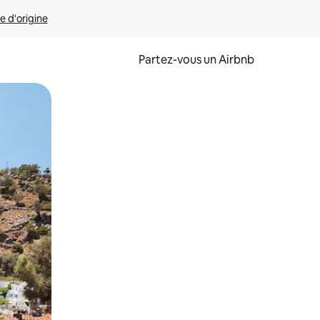
e d'origine
Partez-vous un Airbnb
et en les faisant glisser.