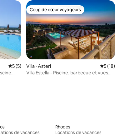
Coup de cœur voyageurs
Coup de cœur voyageurs
res
Note moyenne de 5 sur 5, 5 commentaires
5 (5)
Villa · Asteri
Note moyenne de 5
5 (18)
iscine
Villa Estella - Piscine, barbecue et vues
magnifiques à 360°
ros
Rhodes
ations de vacances
Locations de vacances