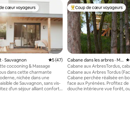
de cœur voyageurs
Coup de cœur voyageurs
cœur voyageurs parmi les plus aimés
Coup de cœur voyageurs parmi 
sur 5, 322 commentaires
 · Sauvagnon
Note moyenne de 5 sur 5, 47 commentai
5 (47)
Cabane dans les arbres · Mo
N
rlanne
tte cocooning & Massage
Cabane aux ArbresTordus, cab
perchée vuePyrénée
ous dans cette charmante
Cabane aux Arbres Tordus (Fa
oderne, nichée dans une
Cabane perchée réalisée en bois
aisible de Sauvagnon, sans vis-
face aux Pyrénées. Profitez de
fitez d'un séjour alliant confort
douche intérieure vue forêt, ou
t relaxation absolue grâce à
douche extérieure naturelle T
ations de massage
suspendu, Grand lit 160*200, dra
nel sur place. Un véritable
face au pic du Midi d’Ossau. La 
aix pour les couples, famille ou
couverte abrite un coin cuisine
 en transit ! La maisonnette se
hamac pour se relaxer même le
uelques mètres de notre maison
pluie. Mobilier en merisier, chê
e, nous serons donc disponible
châtaignier... Wc sèche, Frigo, Poêle à