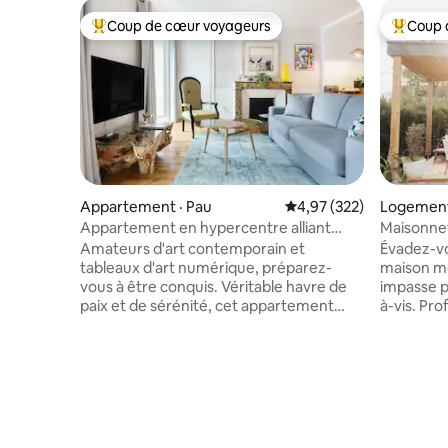
Coup de cœur voyageurs
Coup 
Coup de cœur voyageurs parmi les plus aimés
Coup de 
Appartement · Pau
Note moyenne de 4,97 
4,97 (322)
Logement
Appartement en hypercentre alliant
Maisonne
charme et design
Amateurs d'art contemporain et
Évadez-v
tableaux d'art numérique, préparez-
maison m
vous à être conquis. Véritable havre de
impasse p
paix et de sérénité, cet appartement
à-vis. Pro
mêle subtilement charme de l'ancien et
moderne e
confort moderne. Notre appartement
nos prest
est chaleureux et personnalisé avec une
profession
vue directe sur le château depuis le salon
havre de p
. Notre décoration est inspirée de nos
voyageurs
nombreux voyages et de nos
situe à q
expériences dans les grands salons
principal