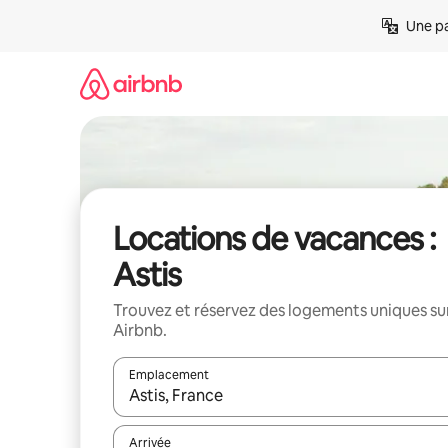
Aller
Une pa
directement
au
contenu
Locations de vacances :
Astis
Trouvez et réservez des logements uniques su
Airbnb.
Emplacement
Quand les résultats sont affichés, parcourez-les en 
Arrivée