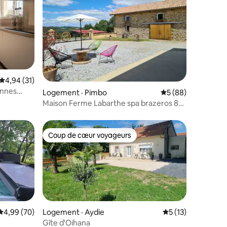
res
Note moyenne de 4,94 sur 5, 31 commentaires
4,94 (31)
onnes
Logement · Pimbo
Note moyenne de 5
5 (88)
Maison Ferme Labarthe spa brazeros 8
couchages
Coup de cœur voyageurs
les plus aimés
Coup de cœur voyageurs
Note moyenne de 4,99 sur 5, 70 commentaires
4,99 (70)
Logement · Aydie
Note moyenne de 
5 (13)
Gîte d'Oihana
res