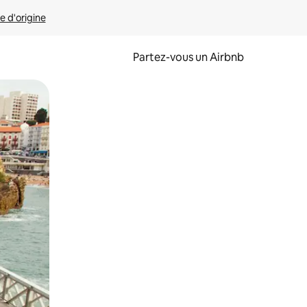
e d'origine
Partez-vous un Airbnb
et en les faisant glisser.