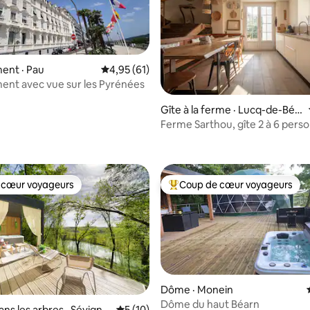
ent · Pau
Note moyenne de 4,95 sur 5, 61 commentai
4,95 (61)
Appartement avec vue sur les Pyrénées
Gîte à la ferme · Lucq-de-Béa
rn
Ferme Sarthou, gîte 2 à 6 pers
 sur 5, 11 commentaires
avec piscine
 cœur voyageurs
Coup de cœur voyageurs
 cœur voyageurs
Coup de cœur voyageurs parmi 
Dôme · Monein
Dôme du haut Béarn
ns les arbres · Sévigna
Note moyenne de 5 sur 5, 10 commentai
5 (10)