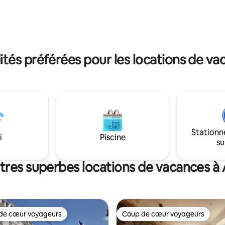
 problème (sauf durant nos
granulés Paniers petits déjeuners et
ous fournissons draps et
prestations gourmandes en op
 !
és préférées pour les locations de vac
Stationn
i
Piscine
su
tres superbes locations de vacances à 
de cœur voyageurs
Coup de cœur voyageurs
cœur voyageurs parmi les plus aimés
Coup de cœur voyageurs