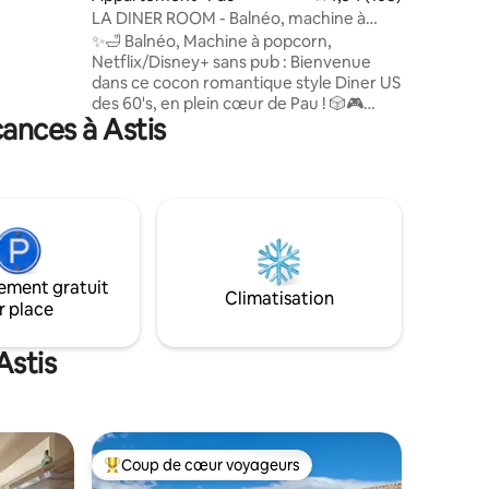
LA DINER ROOM - Balnéo, machine à
tion
Pop-corn, Switch
✨🛁 Balnéo, Machine à popcorn,
Netflix/Disney+ sans pub : Bienvenue
dans ce cocon romantique style Diner US
des 60's, en plein cœur de Pau ! 🎲🎮
ances à Astis
Nintendo Switch avec jeux installés et
jeux de société sont à disposition pour
varier les plaisirs ! À pied : — Centre-ville :
2 min — Château : 2 min — Gare : 14 min
— Parking Verdun : 5 min (1,50 € / demi-
journée) Tout est prêt pour vous
accueillir : linge de lit, serviettes,
peignoirs, café, thé, gel douche,
ement gratuit
shampoing, et autres consommables…
Climatisation
r place
Astis
Coup de cœur voyageurs
Coup de cœur voyageurs parmi les plus aimés