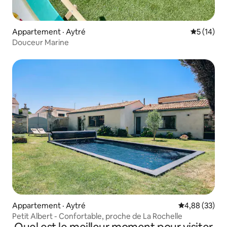
Appartement · Aytré
Note moye
5 (14)
Douceur Marine
Appartement · Aytré
Note moyenne
4,88 (33)
Petit Albert - Confortable, proche de La Rochelle