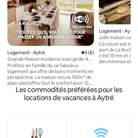
Logement · Aytré
Jolie maison cach
Ce cocon est situé
port de La Rochelle
Logement · Aytré
Note moyenne de 5 sur 5,
5 (6)
c’est 10 mn et à p
Grande Maison moderne avec jardin 4
des minimes et Ayt
chambres
Profitez en famille de ce fabuleux
Location de vélos 
logement qui offre de bons moments en
Commerces et bus
perspective. La maison neuve 100m² de
petite maison fait
plain-pied offre tout le confort pour 12
de jardin, agréabl
Les commodités préférées pour les
personnes. Elle dispose de 4 chambres, 2
rénovée et toute é
WC, 2 salles de bain et buanderie. Le
locations de vacances à Aytré
et privatif est équ
salon a un canapé-lit convertible double
reposer. Le soir, il
et TV et Wifi fibre La cuisine équipée
parking dans la rue
dispose un frigo, un four, une plaque de
calme, sur et paisib
cuisson, un micro-ondes, un lave-
vaisselle, couverts, verres et les
ustensiles de cuisine. Un jardin plein sud
avec terrasse. Plage d’aytré à 3 kms