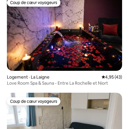
Coup de cœur voyageurs
Coup de cœur voyageurs
Logement · La Laigne
Note moyenne
4,95 (43)
Love Room Spa & Sauna - Entre La Rochelle et Niort
Coup de cœur voyageurs
Coup de cœur voyageurs