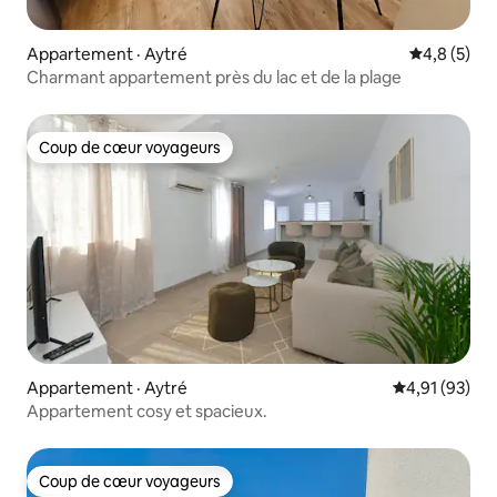
Appartement · Aytré
Note moyen
4,8 (5)
Charmant appartement près du lac et de la plage
Coup de cœur voyageurs
Coup de cœur voyageurs
Appartement · Aytré
Note moyenne
4,91 (93)
Appartement cosy et spacieux.
Coup de cœur voyageurs
Coup de cœur voyageurs