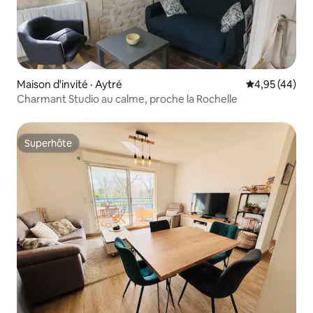
Maison d'invité · Aytré
Note moyenne
4,95 (44)
Charmant Studio au calme, proche la Rochelle
Superhôte
Superhôte