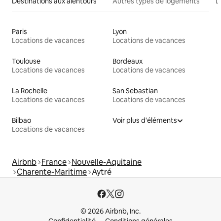
Destinations aux alentours
Autres types de logements
L
Paris
Lyon
Locations de vacances
Locations de vacances
Toulouse
Bordeaux
Locations de vacances
Locations de vacances
La Rochelle
San Sebastian
Locations de vacances
Locations de vacances
Bilbao
Voir plus d'éléments
Locations de vacances
Airbnb
France
Nouvelle-Aquitaine
Charente-Maritime
Aytré
© 2026 Airbnb, Inc.