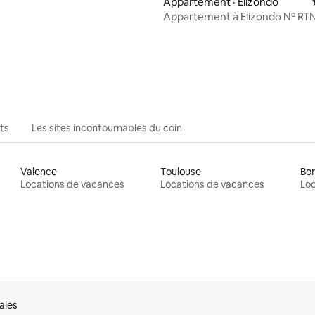
Appartement · Elizondo
Appartement à Elizondo Nº RT
UAT01083
 sur 5, 18 commentaires
ts
Les sites incontournables du coin
Valence
Toulouse
Bo
Locations de vacances
Locations de vacances
Loc
ales