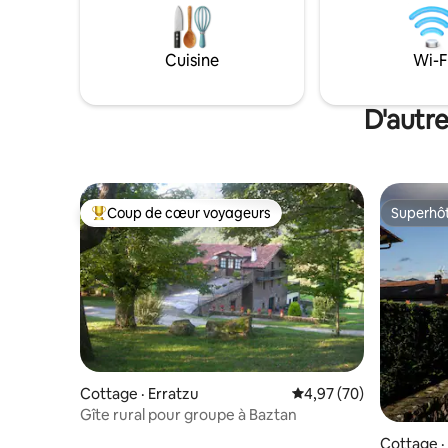
d'un patrimo
ouvertures, dirigées vers la forêt et le
séjour nat
verger. Et nous avons également mis à
votre disposition un SPA privatif, pour
Cuisine
Wi-F
une détente totale !!
D'autre
Coup de cœur voyageurs
Superhô
Coup de cœur voyageurs parmi les plus aimés
Superhô
Cottage · Erratzu
Note moyenne de 4,97
4,97 (70)
Gîte rural pour groupe à Baztan
Cottage · 