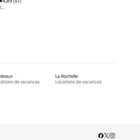
Note moyenne de 4,89 sur 5, 57 commentaires
4,89 (57)
N
rdeaux
La Rochelle
ations de vacances
Locations de vacances