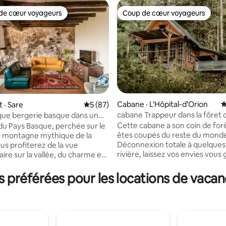
de cœur voyageurs
Coup de cœur voyageurs
cœur voyageurs parmi les plus aimés
Coup de cœur voyageurs
Cabane · L'Hôpital-d'Orion
N
 · Sare
Note moyenne de 5 sur 5, 87 commentai
5 (87)
cabane Trappeur dans la fôret d
ue bergerie basque dans un
sur 5, 283 commentaires
de bearn
ique
Cette cabane a son coin de for
u Pays Basque, perchée sur le
êtes coupés du reste du mond
la montagne mythique de la
Déconnexion totale à quelques 
us profiterez de la vue
rivière, laissez vos envies vous 
ire sur la vallée, du charme et
durant votre séjour. La cabane 
t d’une authentique bergerie.
composée d'une chambre à l'é
nt rénovée et équipée pour
préférées pour les locations de vacan
un lit, en bas une pièce qui don
 toute votre famille ou vos amis
terrasse qui vous permet de plein pied
environnement calme et
d'accéder à votre bain nordique. 
placée, vous
douche est à l'extérieur, sous un
depuis la bergerie pour des
bambou. Panier repas (30€ p/p) ou
s inoubliables à la découverte