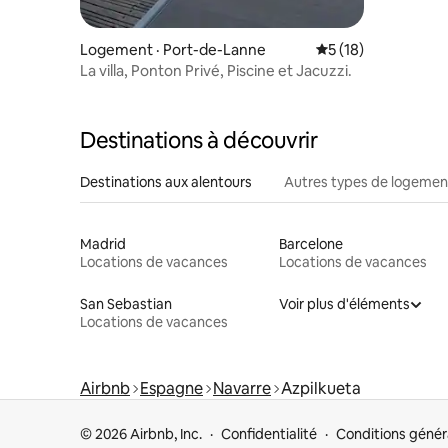
Logement · Port-de-Lanne
Note moyenne de 5
5 (18)
La villa, Ponton Privé, Piscine et Jacuzzi.
Destinations à découvrir
Destinations aux alentours
Autres types de logemen
Madrid
Barcelone
Locations de vacances
Locations de vacances
San Sebastian
Voir plus d'éléments
Locations de vacances
Airbnb
Espagne
Navarre
Azpilkueta
© 2026 Airbnb, Inc.
Confidentialité
Conditions génér