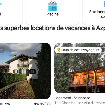
planche charcuterie fromage (
ine culturel unique. Pour un
possibles le soir (commande 48
ure, zen, sportif et convivial
l’avance)
Stationn
i
Piscine
su
s superbes locations de vacances à Az
te
Coup de cœur voyageurs
te
Coup de cœur voyageurs parmi 
 sur 5, 70 commentaires
Logement · Seignosse
The Glass House : Villa d'archit
Irurita
Note moyenne de 4,85 sur 5, 33 commentai
4,85 (33)