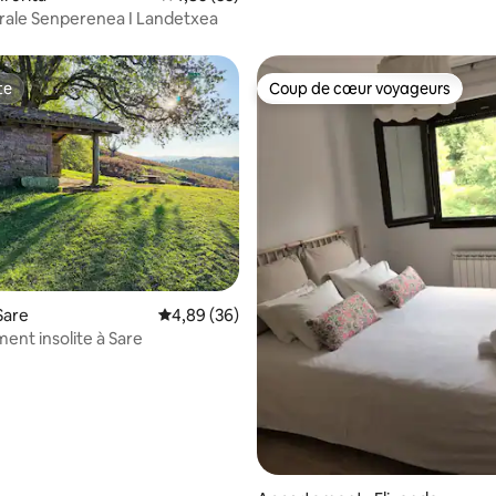
chic
rale Senperenea I Landetxea
te
Coup de cœur voyageurs
te
Coup de cœur voyageurs
Sare
Note moyenne de 4,89 sur 5, 36 commentai
4,89 (36)
nt insolite à Sare