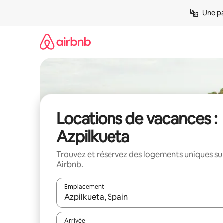
Aller
Une pa
directement
au
contenu
Locations de vacances :
Azpilkueta
Trouvez et réservez des logements uniques su
Airbnb.
Emplacement
Quand les résultats sont affichés, parcourez-les en 
Arrivée