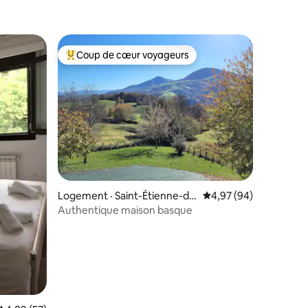
Coup de cœur voyageurs
Coup de cœur voyageurs parmi les plus aimés
res
Logement · Saint-Étienne-de
Note moyenne de 4,97
4,97 (94)
-Baïgorry
Authentique maison basque