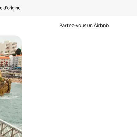
e d'origine
Partez-vous un Airbnb
et en les faisant glisser.