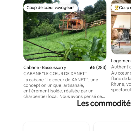
Coup de cœur voyageurs
Coup 
Coup de cœur voyageurs
Coup de 
Logement
Authentiq
Cabane · Bassussarry
Note moyenne de 5 
5 (283)
cadre un
Au cœur d
CABANE "LE CŒUR DE XANET'"
flanc de 
La cabane "Le coeur de XANET'", une
Rhune, vo
conception unique, artisanale,
spectacula
entièrement isolée, réalisée par un
du confor
charpentier local. Nous avons pensé ce
Entièreme
Les commodités 
bien pour vous offrir une parenthèse, un
accueillir
moment hors du temps. Le bois offre
dans un 
tout l'exotisme nécessaire. Vous
exceptionnel. Idéalement 
trouverez tout le confort souhaité, dans
partirez 
un "esprit cabane". Beaucoup de
randonnée
luminosité grâce à ses nombreuses