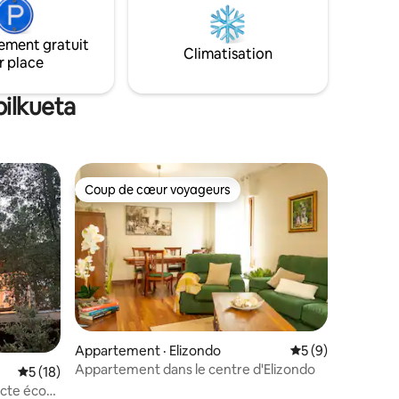
24€)
h à
ement gratuit
Climatisation
r place
pilkueta
Coup de cœur voyageurs
les plus aimés
Coup de cœur voyageurs
Appartement · Elizondo
Note moyenne de 
5 (9)
Appartement dans le centre d'Elizondo
Note moyenne de 5 sur 5, 18 commentaires
5 (18)
ecte éco-
res