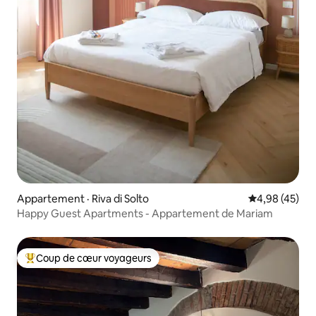
Appartement · Riva di Solto
Note moyenne
4,98 (45)
Happy Guest Apartments - Appartement de Mariam
Coup de cœur voyageurs
Coup de cœur voyageurs parmi les plus aimés