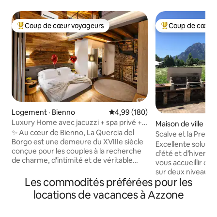
Coup de cœur voyageurs
Coup de cœur 
Coup de cœur voyageurs parmi les plus aimés
Coup de cœur voy
Logement · Bienno
Note moyenne de 4,99 sur 5, 1
4,99 (180)
Luxury Home avec jacuzzi + spa privé +
Maison de ville · V
vue sur les Alpes
✨ Au cœur de Bienno, La Quercia del
Scalve et la Presol
Borgo est une demeure du XVIIIe siècle
Denise
Excellente solutio
conçue pour les couples à la recherche
d’été et d’hiver. 
de charme, d'intimité et de véritable
vous accueillir da
bien-être. La pierre ancienne, le bois et
sur deux niveaux 
le design accompagnent un spa privé
Les commodités préférées pour les
magnifique sur la v
rien que pour toi avec un jacuzzi, un
massif de la Presol
locations de vacances à Azzone
sauna finlandais et une vue sur les Alpes.
dans une rue privé
🛏️ Suite king avec salle de bain privée, 📺
excellente soluti
Téléviseur intelligent 75 po, 🛋️ Canapé-