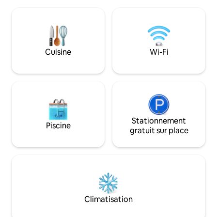
ceux qui ont des 
lit à mémoire de forme, 🍷 Cuisine
chaussée : jardin, 
artisanale et cave à vin 🌄 Terrasses
et open-space avec
panoramiques 📶 Wi-Fi rapide ❤️ Idéal
Premier étage : 
pour les anniversaires, les escapades
balcons respectifs,
romantiques et les week-ends bien-être
compris le jardin, 
Cuisine
Wi-Fi
dans un village authentique inoubliable.
les box privés. Code CIR : 016243-CNI-
00001
Stationnement
Piscine
gratuit sur place
Climatisation