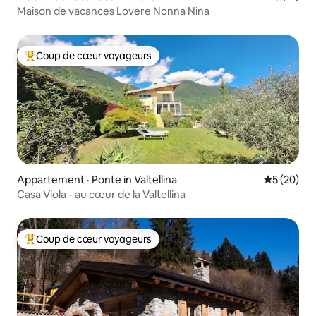
Maison de vacances Lovere Nonna Nina
Coup de cœur voyageurs
Coup de cœur voyageurs parmi les plus aimés
Appartement · Ponte in Valtellina
Note moye
5 (20)
Casa Viola - au cœur de la Valtellina
Coup de cœur voyageurs
Coup de cœur voyageurs parmi les plus aimés