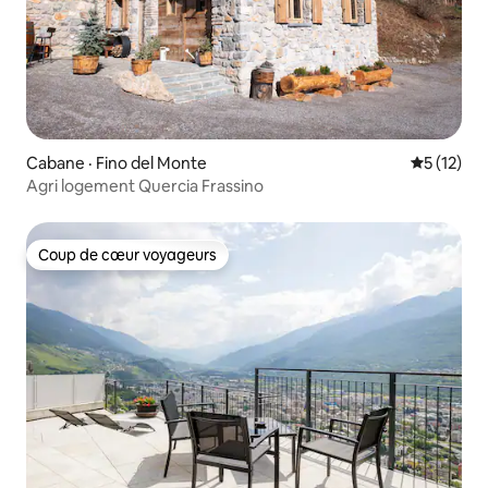
Cabane · Fino del Monte
Note moye
5 (12)
Agri logement Quercia Frassino
Coup de cœur voyageurs
Coup de cœur voyageurs