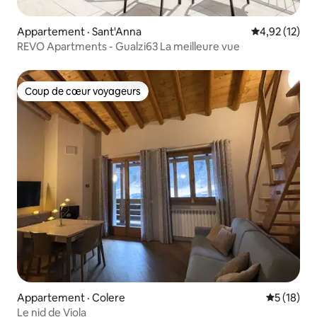
Appartement · Sant'Anna
Note moyenne
4,92 (12)
REVO Apartments - Gualzi63 La meilleure vue
Coup de cœur voyageurs
Coup de cœur voyageurs
Appartement · Colere
Note moye
5 (18)
Le nid de Viola