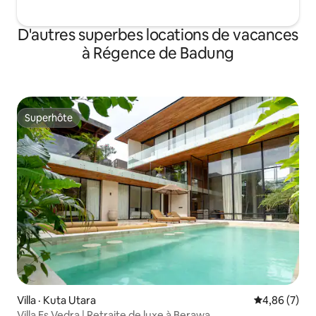
D'autres superbes locations de vacances
à Régence de Badung
Superhôte
Superhôte
Villa · Kuta Utara
Note moyenn
4,86 (7)
Villa Es Vedra | Retraite de luxe à Berawa