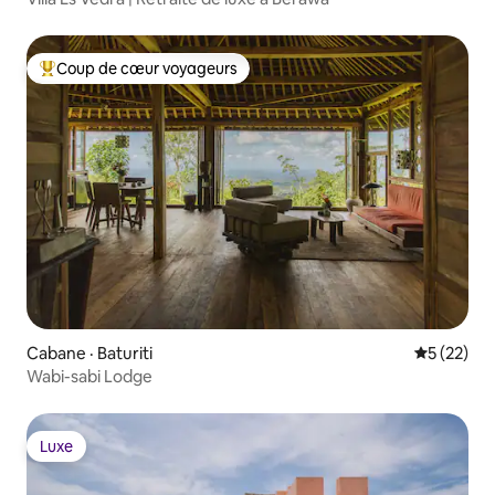
Coup de cœur voyageurs
Coup de cœur voyageurs parmi les plus aimés
Cabane · Baturiti
Note moye
5 (22)
Wabi-sabi Lodge
Luxe
Luxe