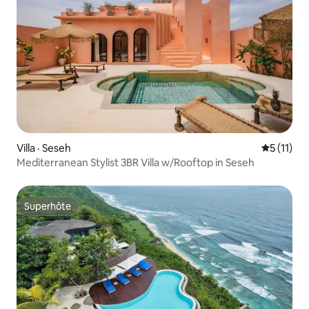
Villa · Seseh
Note moye
5 (11)
Mediterranean Stylist 3BR Villa w/Rooftop in Seseh
Superhôte
Superhôte