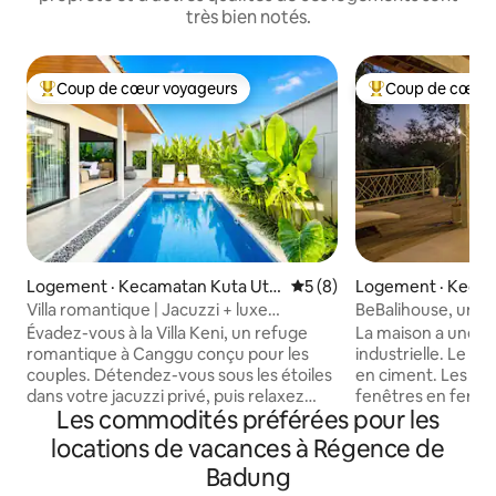
très bien notés.
Coup de cœur voyageurs
Coup de cœur 
Coup de cœur voyageurs parmi les plus aimés
Coup de cœur voy
Logement · Kecamatan Kuta Uta
Note moyenne de 5 sur 5,
5 (8)
Logement · Keca
ra
ud
Villa romantique | Jacuzzi + luxe
BeBalihouse, une 
moderne
Évadez-vous à la Villa Keni, un refuge
La maison a une a
romantique à Canggu conçu pour les
industrielle. Le m
couples. Détendez-vous sous les étoiles
en ciment. Les por
dans votre jacuzzi privé, puis relaxez
fenêtres en fer pou
Les commodités préférées pour les
dans des intérieurs élégants et
jungle depuis la ma
modernes aux textures naturelles
maison. Un élément
locations de vacances à Régence de
chaleureuses. 2 chambres, 2 salles de
rustique est joliment 
Badung
bain, peut accueillir jusqu'à 4 personnes.
meubles sont prin