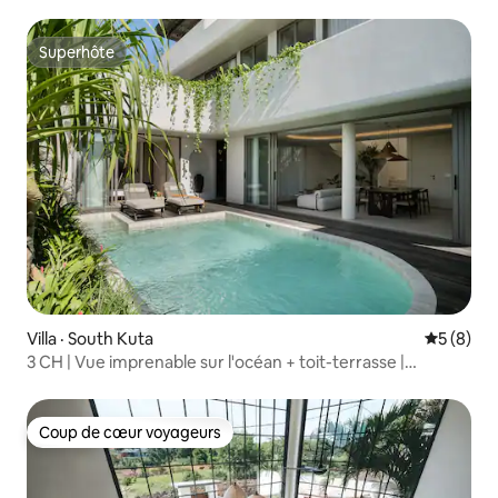
et jacuzzi – Bingin
Superhôte
Superhôte
Villa · South Kuta
Note moy
5 (8)
3 CH | Vue imprenable sur l'océan + toit-terrasse |
Uluwatu
Coup de cœur voyageurs
Coup de cœur voyageurs