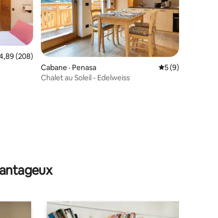
ote moyenne de 4,89 sur 5, 208 commentaires
4,89 (208)
res
Cabane · Penasa
Note moyenne de 
5 (9)
Chalet au Soleil - Edelweiss
avantageux