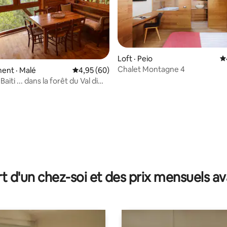
Loft · Peio
N
Chalet Montagne 4
ent · Malé
Note moyenne de 4,95 sur 5, 60 commentai
4,95 (60)
 sur 5, 10 commentaires
t d'un chez-soi et des prix mensuels 