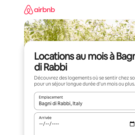
Aller
directement
au
contenu
Locations au mois à Bagn
di Rabbi
Découvrez des logements où se sentir chez so
pour un séjour longue durée d’un mois ou plus
Emplacement
Quand les résultats sont affichés, parcourez-les en 
Arrivée