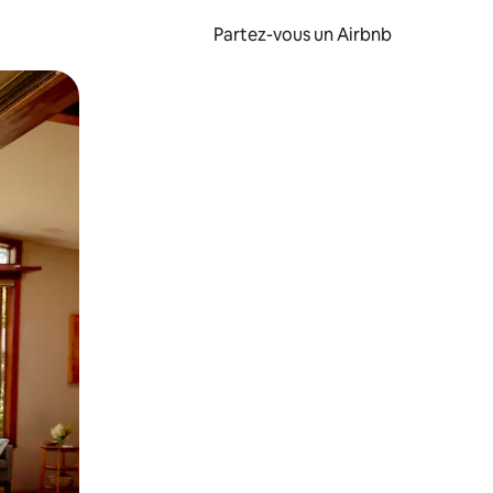
Partez-vous un Airbnb
et en les faisant glisser.