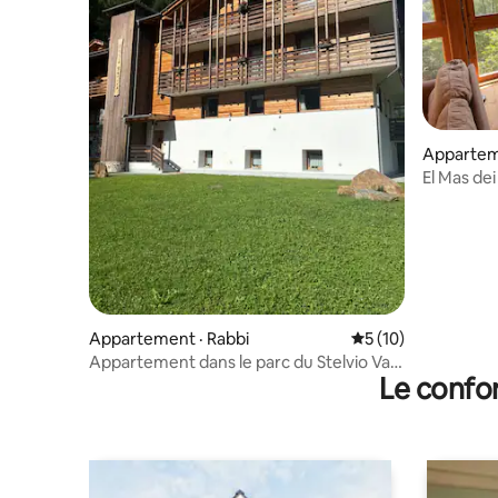
Appartem
El Mas dei Baiti ... dans la forêt du Val di
Rabbi
Appartement · Rabbi
Note moyenne de 5
5 (10)
Appartement dans le parc du Stelvio Val
Le confor
di Rabbi