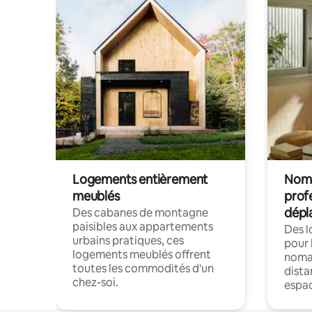
Logements entièrement
Noma
meublés
prof
dépl
Des cabanes de montagne
paisibles aux appartements
Des 
urbains pratiques, ces
pour 
logements meublés offrent
nomad
toutes les commodités d'un
dista
chez-soi.
espac