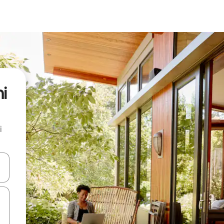
i
i
.
utilisant les flèches vers le haut et vers le bas, ou en appuyant dessus 