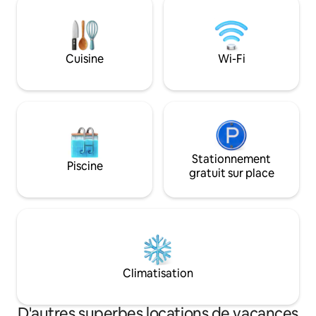
avoir à apporter quoi que ce soit avec
mètres carrés équ
vous. La climatisation, l'ambiance
pour une voiture 
chaleureuse et le quartier calme vous
place pour les vélo
garantissent un véritable repos – tout ici
places de parking
Cuisine
Wi-Fi
est conçu pour que vous vous sentiez
bienvenus. CIN 
comme chez vous.
Stationnement
Piscine
gratuit sur place
Climatisation
D'autres superbes locations de vacances