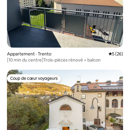
Appartement · Trento
Note moye
5 (26)
[10 min du centre]Trois-pièces rénové + balcon
Coup de cœur voyageurs
Coup de cœur voyageurs