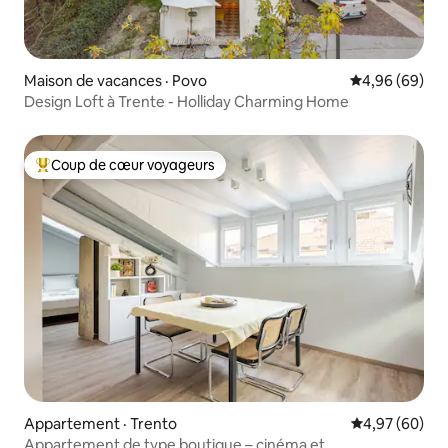
Maison de vacances · Povo
Note moyenne
4,96 (69)
Design Loft à Trente - Holliday Charming Home
Coup de cœur voyageurs
Coup de cœur voyageurs parmi les plus aimés
Appartement · Trento
Note moyenne
4,97 (60)
Appartement de type boutique – cinéma et