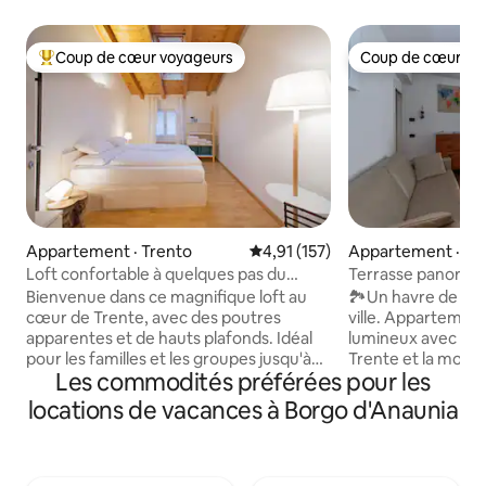
Coup de cœur voyageurs
Coup de cœur vo
Coup de cœur voyageurs parmi les plus aimés
Coup de cœur vo
Appartement · Trento
Note moyenne de 4,91 sur 5, 1
4,91 (157)
Appartement · Tr
Loft confortable à quelques pas du
Terrasse panorami
Duomo – Le Bleu
stationnements
Bienvenue dans ce magnifique loft au
🏞️Un havre de pai
cœur de Trente, avec des poutres
ville. Appartement
apparentes et de hauts plafonds. Idéal
lumineux avec vue
pour les familles et les groupes jusqu'à
Trente et la monta
Les commodités préférées pour les
6 personnes. À deux pas des sentiers
groupes et les fam
des Dolomites, des pistes cyclables de
accessible en 15 m
locations de vacances à Borgo d'Anaunia
l'Adige et des principales attractions
5 minutes en voitu
touristiques du centre-ville. Revenez,
Supermarchés à 5
reposez-vous, repartez : vous trouverez
klima, chauffage au
tout ce dont vous avez besoin, sans
au milieu d'un vig