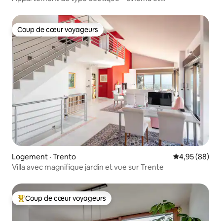
climatisation – centre historique
Coup de cœur voyageurs
Coup de cœur voyageurs
Logement · Trento
Note moyenne
4,95 (88)
Villa avec magnifique jardin et vue sur Trente
Coup de cœur voyageurs
Coup de cœur voyageurs parmi les plus aimés