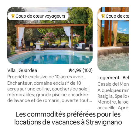
Coup de cœur voyageurs
Coup de cœur 
Coup de cœur voyageurs parmi les plus aimés
Coup de cœur voy
Villa · Guardea
Note moyenne de 4,99 sur 5, 1
4,99 (102)
Propriété exclusive de 10 acres avec
Logement · Belfio
piscine et oliveraie !
Enchanteur, domaine exclusif de 10
Casale del Menotre 
acres sur une colline, couchers de soleil
campagne en Omb
À quelques minute
mémorables; grande piscine encadrée
Rasiglia, Spello et
de lavande et de romarin, ouverte toute
Menotre, la locati
l'année. Nouvelle climatisation, Internet
accueille. Après u
Starlink. Très privé et paisible 2 étages, 4
Les commodités préférées pour les
découverte de l'
chambres, 4 salles de bain, jacuzzi,
simplement dans l
locations de vacances à Stravignano
smartTV 55 pouces, cuisine bien
hamac, les chaises
équipée, porche et pergola pour dîner
barbecue, au cœur
en plein air, barbecue Weber, four à