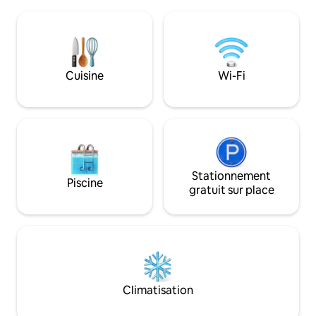
silence du paysag
pizza, oliveraie, cheminée ; À 20 min
dispose du Wi-Fi, d
d'Orvieto,Todi,Amelia ; à 10 minutes en
intelligente avec
voiture de la gare de Rome/Florence, à 5
Netflix personnel, 
minutes en voiture des commerces de la
de 3 chambres, do
ville. Gardien de terrain/piscine
bain privée. Locat
Cuisine
Wi-Fi
entrepreneuriale 
supplémentaires.
Stationnement
Piscine
gratuit sur place
Climatisation