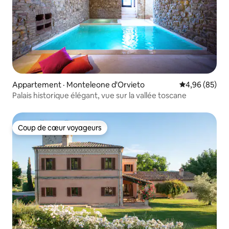
Appartement · Monteleone d'Orvieto
Note moyenne
4,96 (85)
Palais historique élégant, vue sur la vallée toscane
Coup de cœur voyageurs
Coup de cœur voyageurs