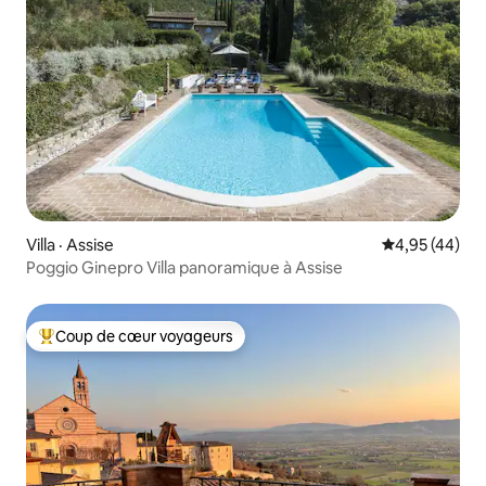
Villa · Assise
Note moyenne
4,95 (44)
Poggio Ginepro Villa panoramique à Assise
Coup de cœur voyageurs
Coup de cœur voyageurs parmi les plus aimés