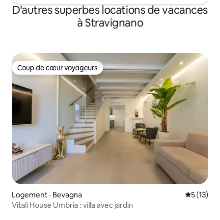
D'autres superbes locations de vacances
à Stravignano
Coup de cœur voyageurs
Coup de cœur voyageurs
Logement · Bevagna
Note moye
5 (13)
Vitali House Umbria : villa avec jardin