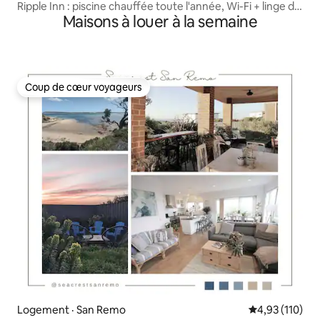
Ripple Inn : piscine chauffée toute l'année, Wi-Fi + linge de
Maisons à louer à la semaine
maison
Coup de cœur voyageurs
Coup de cœur voyageurs
Logement · San Remo
Note moyenne 
4,93 (110)