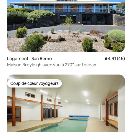
Logement · San Remo
Note moyenne
4,91 (46)
Maison Breyleigh avec vue à 270° sur l'océan
Coup de cœur voyageurs
Coup de cœur voyageurs