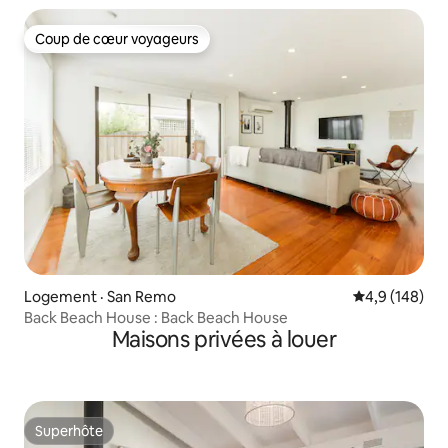
Coup de cœur voyageurs
Coup de cœur voyageurs
Logement · San Remo
Note moyenne
4,9 (148)
Back Beach House : Back Beach House
Maisons privées à louer
Superhôte
Superhôte