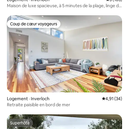
Maison de luxe spacieuse, à 5 minutes de la plage, linge de
maison, piscine
Coup de cœur voyageurs
Coup de cœur voyageurs
Logement · Inverloch
Note moyenne
4,91 (34)
Retraite paisible en bord de mer
Superhôte
Superhôte