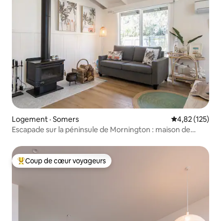
Logement · Somers
Note moyenne 
4,82 (125)
Escapade sur la péninsule de Mornington : maison de
plage à Somers
Coup de cœur voyageurs
Coup de cœur voyageurs parmi les plus aimés