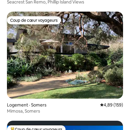
Seacrest San Remo, Phillip Island Views
Coup de cœur voyageurs
Coup de cœur voyageurs
Logement · Somers
Note moyenne 
4,89 (159)
Mimosa, Somers
Coup de cœur voyageurs