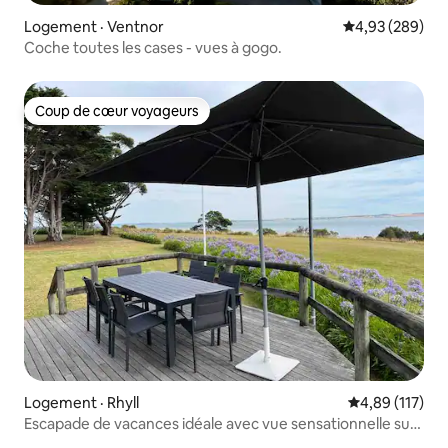
Logement · Ventnor
Note moyenne 
4,93 (289)
Coche toutes les cases - vues à gogo.
Coup de cœur voyageurs
Coup de cœur voyageurs
Logement · Rhyll
Note moyenne 
4,89 (117)
Escapade de vacances idéale avec vue sensationnelle sur
la baie