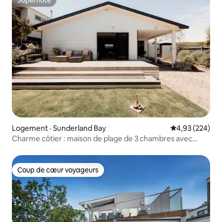
Superhôte
Superhôte
Logement · Sunderland Bay
Note moyenne 
4,93 (224)
Charme côtier : maison de plage de 3 chambres avec
sauna
Coup de cœur voyageurs
Coup de cœur voyageurs