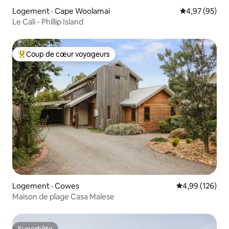
Logement · Cape Woolamai
Note moyenne
4,97 (95)
Le Cali - Phillip Island
Coup de cœur voyageurs
Coup de cœur voyageurs parmi les plus aimés
Logement · Cowes
Note moyenne 
4,99 (126)
Maison de plage Casa Malese