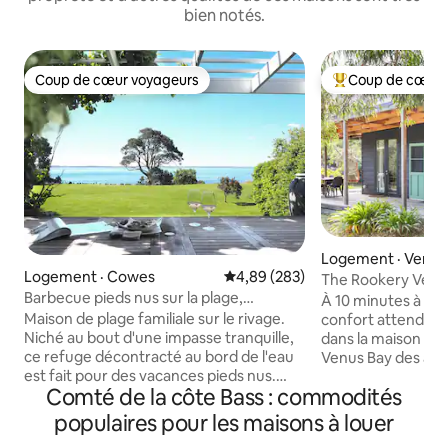
bien notés.
Coup de cœur voyageurs
Coup de cœur 
Coup de cœur voyageurs
Coup de cœur voy
Logement · Venus
Logement · Cowes
Note moyenne de 4,89 sur 5, 2
4,89 (283)
The Rookery Venus 
Barbecue pieds nus sur la plage,
Wood + Animaux 
À 10 minutes à pied
wallabies et vagues
Maison de plage familiale sur le rivage.
confort attend ce
Niché au bout d'une impasse tranquille,
dans la maison de 
ce refuge décontracté au bord de l'eau
Venus Bay des an
est fait pour des vacances pieds nus.
chambres et une 
Comté de la côte Bass : commodités
Promenez-vous jusqu'aux piscines
complète. Linge de maison gratuit, bois
rocheuses, jouez sur la pelouse,
de chauffage, Netfl
populaires pour les maisons à louer
observez les wallabies paître et les
- tout compris ; v