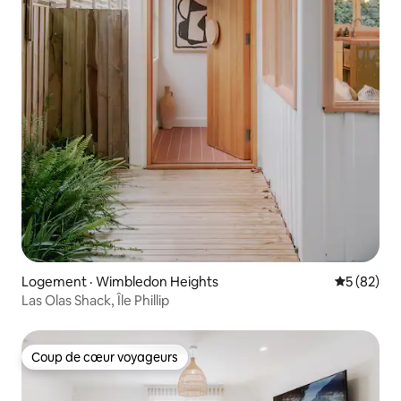
Logement · Wimbledon Heights
Note moye
5 (82)
Las Olas Shack, Île Phillip
Coup de cœur voyageurs
Coup de cœur voyageurs