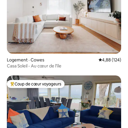
Logement · Cowes
Note moyenne 
4,88 (124)
Casa Soleil - Au cœur de l'île
Coup de cœur voyageurs
Coup de cœur voyageurs parmi les plus aimés