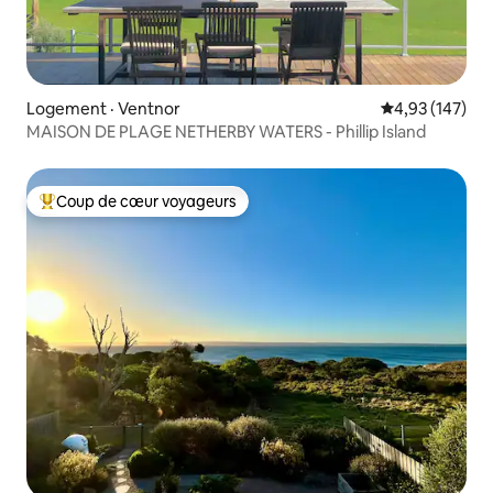
Logement · Ventnor
Note moyenne 
4,93 (147)
MAISON DE PLAGE NETHERBY WATERS - Phillip Island
Coup de cœur voyageurs
Coup de cœur voyageurs parmi les plus aimés