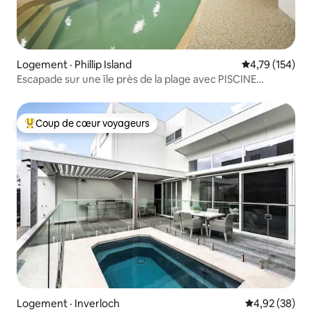
Logement · Phillip Island
Note moyenne 
4,79 (154)
Escapade sur une île près de la plage avec PISCINE
INTÉRIEURE CHAUFFÉE
Coup de cœur voyageurs
Coup de cœur voyageurs parmi les plus aimés
Logement · Inverloch
Note moyenne
4,92 (38)