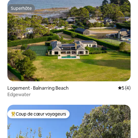
Superhôte
Superhôte
Logement · Balnarring Beach
Note moy
5 (4)
Edgewater
Coup de cœur voyageurs
Coup de cœur voyageurs parmi les plus aimés