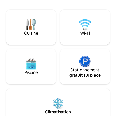
kookaburras rire dans les arbres, ou
Minimum 5 nuits p
rassemblez-vous sur la terrasse pendant
d'été. Cuisine et appareils
que le barbecue grésille et que les
électroménagers 
vagues se brisent. Deux espaces de vie
technologie facile
offrent aux familles de la place pour
espaces lumineux 
s'étendre, tandis que les chambres
Compacte en taill
confortables invitent à des matins
ambiance vintage.
Cuisine
Wi-Fi
tranquilles avec vue sur la mer. Une
retraite romantiqu
cuisine entièrement équipée facilite les
couple, ou une pe
séjours longue durée et les réceptions
famille. Les chiens
dans votre maison de rêve sur l'île.
Stationnement
Piscine
gratuit sur place
Climatisation