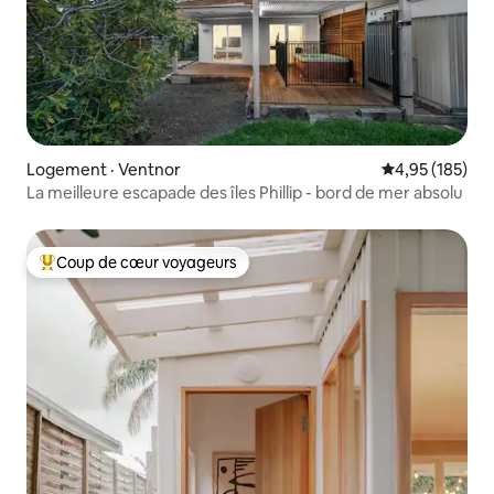
Logement · Ventnor
Note moyenne 
4,95 (185)
La meilleure escapade des îles Phillip - bord de mer absolu
Coup de cœur voyageurs
Coup de cœur voyageurs parmi les plus aimés