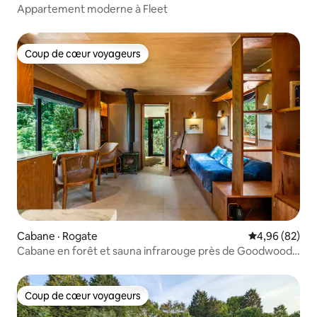
Appartement moderne à Fleet
Coup de cœur voyageurs
Coup de cœur voyageurs
Cabane · Rogate
Note moyenne
4,96 (82)
Cabane en forêt et sauna infrarouge près de Goodwood
et Cowdray
Coup de cœur voyageurs
Coup de cœur voyageurs