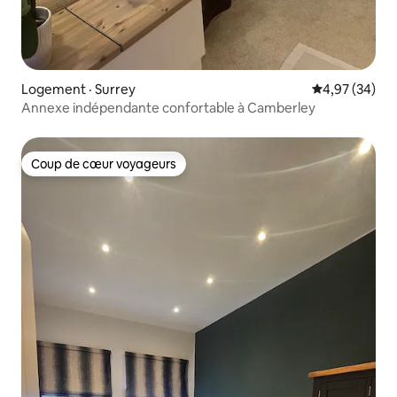
Logement · Surrey
Note moyenne
4,97 (34)
Annexe indépendante confortable à Camberley
Coup de cœur voyageurs
Coup de cœur voyageurs