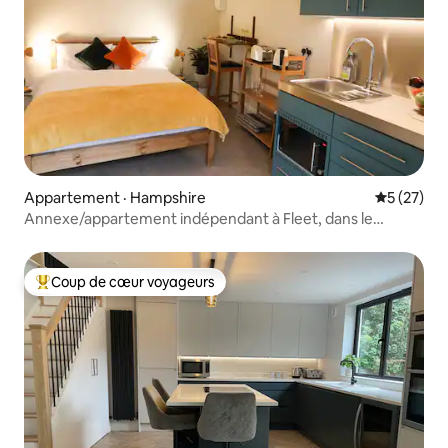
Appartement · Hampshire
Note moye
5 (27)
Annexe/appartement indépendant à Fleet, dans le
Hampshire
Coup de cœur voyageurs
Coup de cœur voyageurs parmi les plus aimés