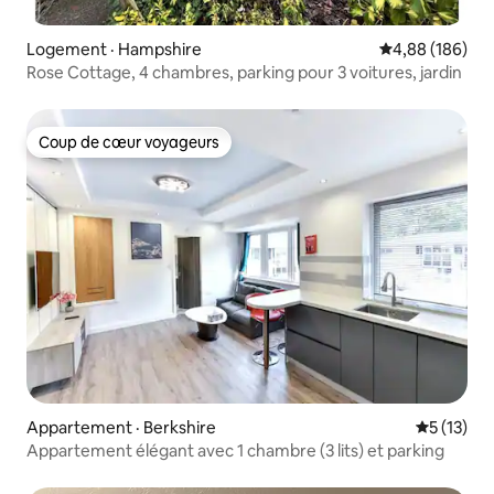
Logement · Hampshire
Note moyenne 
4,88 (186)
Rose Cottage, 4 chambres, parking pour 3 voitures, jardin
Coup de cœur voyageurs
Coup de cœur voyageurs
Appartement · Berkshire
Note moye
5 (13)
Appartement élégant avec 1 chambre (3 lits) et parking