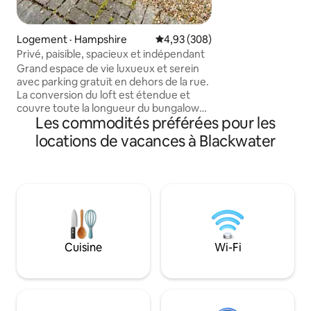
recharge pour véh
pour les voyageur
l'environnement 
Logement · Hampshire
Note moyenne de 4,93 sur 5, 3
4,93 (308)
aux animaux de co
Privé, paisible, spacieux et indépendant
à fourrure mériten
Grand espace de vie luxueux et serein
Télévision HD de 
avec parking gratuit en dehors de la rue.
standard/satellite 
La conversion du loft est étendue et
couvre toute la longueur du bungalow
Les commodités préférées pour les
prolongé et comprend une entrée
privée et une salle de bain. La chambre
locations de vacances à Blackwater
principale dispose d'un lit super king size,
d'un autre canapé convertible et d'un
coin salon avec télévision. La deuxième
chambre dispose d'une baignoire, d'une
kitchenette et d'un coin repas. Le
canapé-lit ici offre une plus grande
flexibilité de couchage. La kitchenette
dispose d'un plateau/bouilloire, d'un
Cuisine
Wi-Fi
grille-pain, d'un micro-ondes et d'un
mini-réfrigérateur-congélateur, mais
pas d'équipements de cuisson.