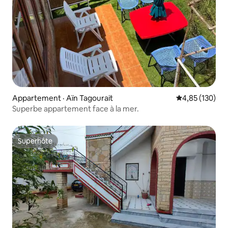
Appartement · Aïn Tagourait
Note moyenne 
4,85 (130)
Superbe appartement face à la mer.
Superhôte
Superhôte