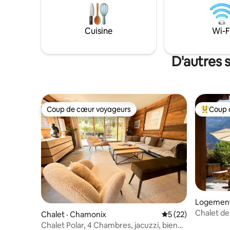
se trouve dans la rue piétonne historique
voyageurs
de la rue du Dr Paccard, avec le meilleur
sur le transport. **Offi
de Chamonix juste à côté. Des
comme hé
Cuisine
Wi-F
restaurants, boutiques, une épicerie, des
étoiles **
boulangeries, des cafés et des musées
sont tous facilement accessibles à pied.
D'autres 
Vous pourrez vous rendre à Chamonix. Il
y a un bus, un train à proximité. Le vélo et
la randonnée sont également excellents.
Coup de cœur voyageurs
Coup 
Coup de cœur voyageurs
Coup de 
Logement
Chalet de
Chalet · Chamonix
Note moyenne de 5
5 (22)
Mont-Bla
Chalet Polar, 4 Chambres, jacuzzi, bien