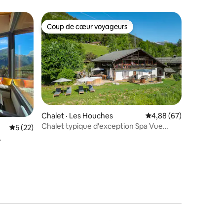
Coup de cœur voyageurs
Coup de cœur voyageurs
Chalet · Les Houches
Note moyenne de 4,88
4,88 (67)
Chalet typique d'exception Spa Vue
Note moyenne de 5 sur 5, 22 commentaires
5 (22)
res
Mont Blanc