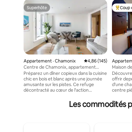
Superhôte
Coup 
Superhôte
Coup de 
Appartement · Chamonix
Note moyenne de 4,86 
4,86 (145)
Appartem
Centre de Chamonix, appartement
Maison de
confortable et chic
Préparez un dîner copieux dans la cuisine
Découvrez
chic en bois et blanc après une journée
offrir de
amusante sur les pistes. Ce refuge
d'une cha
décontracté au cœur de l'action
centre piétonni
combine bois récupéré, publicité de style
dispose d
vintage et vue sur le Brévent depuis le
imprenabl
Les commodités pr
balcon. L'appartement dispose d'une
entrée pr
entrée, d'une cuisine/ salon, de deux
l'équipeme
chambres et deux salles de bain Les
célibatair
clients peuvent utiliser tout
coin lit p
l'appartement. 0699409997 L'immeuble
invité. C