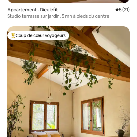
Appartement · Dieulefit
Note moye
5 (21)
Studio terrasse sur jardin, 5 mn à pieds du centre
Coup de cœur voyageurs
Coup de cœur voyageurs parmi les plus aimés