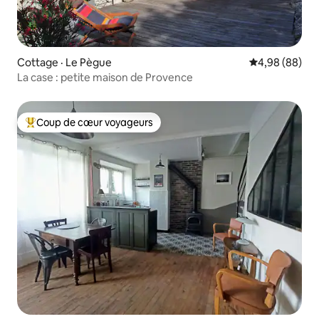
Cottage · Le Pègue
Note moyenne
4,98 (88)
La case : petite maison de Provence
Coup de cœur voyageurs
Coup de cœur voyageurs parmi les plus aimés