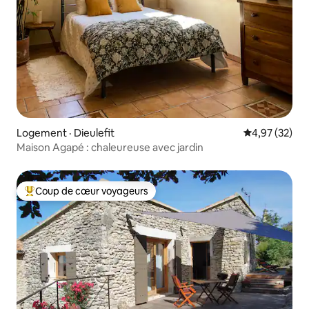
Logement · Dieulefit
Note moyenne
4,97 (32)
Maison Agapé : chaleureuse avec jardin
Coup de cœur voyageurs
Coup de cœur voyageurs parmi les plus aimés