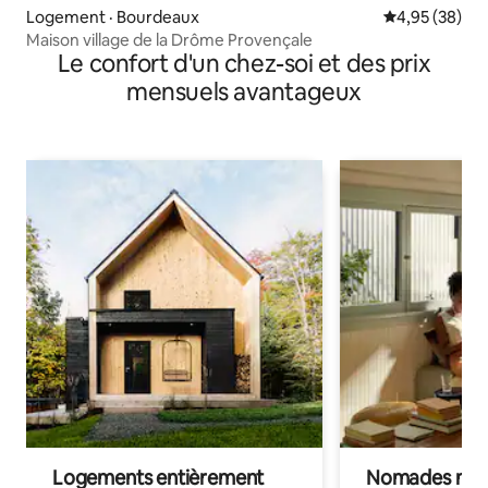
Logement · Bourdeaux
Note moyenne
4,95 (38)
Maison village de la Drôme Provençale
Le confort d'un chez-soi et des prix
mensuels avantageux
Logements entièrement
Nomades num