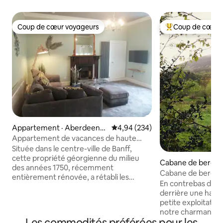
Coup de cœur voyageurs
Coup de cœur 
Coup de cœur voyageurs
Coup de cœur voy
Appartement · Aberdeens
Note moyenne de 4,94 sur 5, 2
4,94 (234)
hire
Appartement de vacances de haute
qualité avec 2 chambres à Banff
Située dans le centre-ville de Banff,
cette propriété géorgienne du milieu
Cabane de berger 
des années 1750, récemment
Cabane de berger
entièrement rénovée, a rétabli les
jacuzzi chauffé au
En contrebas d'un
caractéristiques d'origine avec des
derrière une haie
fenêtres à caisson coulissantes
petite exploitatio
géorgiennes, des cheminées dans
notre charmante 
chaque pièce (bloquées). Hauts plafonds
Les commodités préférées pour les
le refuge idéal po