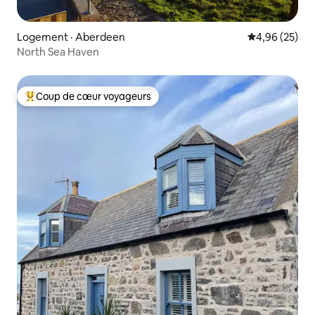
Logement · Aberdeen
Note moyenne
4,96 (25)
North Sea Haven
Coup de cœur voyageurs
Coup de cœur voyageurs parmi les plus aimés