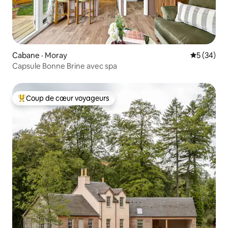
Cabane · Moray
Note moye
5 (34)
Capsule Bonne Brine avec spa
Coup de cœur voyageurs
Coup de cœur voyageurs parmi les plus aimés