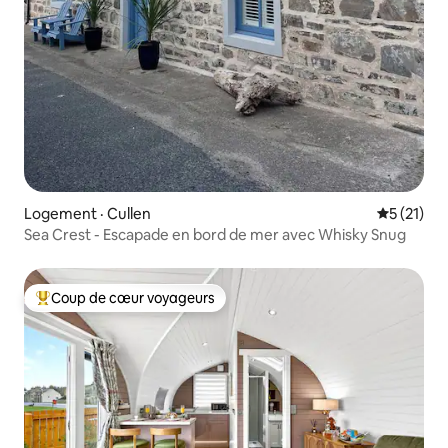
Logement · Cullen
Note moye
5 (21)
Sea Crest - Escapade en bord de mer avec Whisky Snug
Coup de cœur voyageurs
Coup de cœur voyageurs parmi les plus aimés