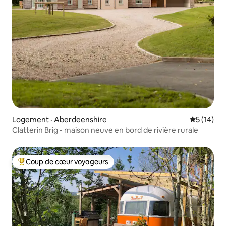
Logement · Aberdeenshire
Note moye
5 (14)
Clatterin Brig - maison neuve en bord de rivière rurale
Coup de cœur voyageurs
Coup de cœur voyageurs parmi les plus aimés