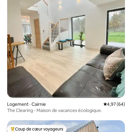
Logement · Cairnie
Note moyenne
4,97 (64)
The Clearing - Maison de vacances écologique.
Coup de cœur voyageurs
Coup de cœur voyageurs parmi les plus aimés