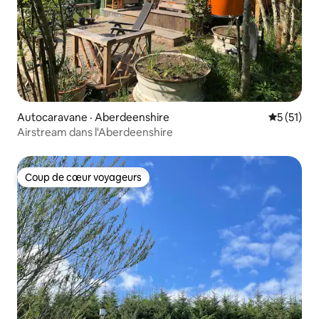
Autocaravane · Aberdeenshire
Note moye
5 (51)
Airstream dans l'Aberdeenshire
Coup de cœur voyageurs
Coup de cœur voyageurs