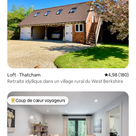
Loft · Thatcham
Note moyenne 
4,98 (180)
Retraite idyllique dans un village rural du West Berkshire
Coup de cœur voyageurs
Coup de cœur voyageurs parmi les plus aimés