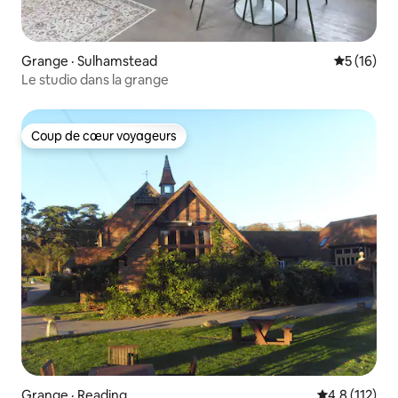
Grange · Sulhamstead
Note moye
5 (16)
Le studio dans la grange
Coup de cœur voyageurs
Coup de cœur voyageurs
Grange · Reading
Note moyenne
4,8 (112)