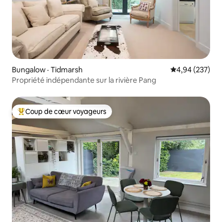
Bungalow · Tidmarsh
Note moyenne 
4,94 (237)
Propriété indépendante sur la rivière Pang
Coup de cœur voyageurs
Coup de cœur voyageurs parmi les plus aimés