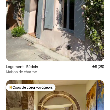
Logement · Bédoin
Note moye
5 (25)
Maison de charme
Coup de cœur voyageurs
Coup de cœur voyageurs parmi les plus aimés