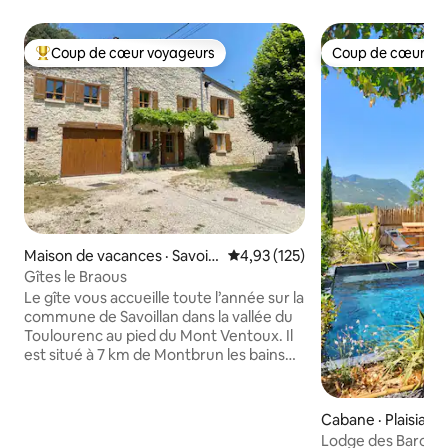
Coup de cœur voyageurs
Coup de cœur vo
Coup de cœur voyageurs parmi les plus aimés
Coup de cœur vo
Maison de vacances · Savoill
Note moyenne de 4,93 sur 5, 1
4,93 (125)
an
Gîtes le Braous
Le gîte vous accueille toute l’année sur la
commune de Savoillan dans la vallée du
Toulourenc au pied du Mont Ventoux. Il
est situé à 7 km de Montbrun les bains
(station thermale), 17km de Sault,et 31
km de Vaison la romaine. Il fera le
bonheur des sportifs, des cyclistes, des
Cabane · Plaisians
randonneurs avec les gorges du
Lodge des Baronni