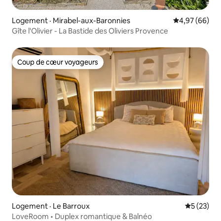
Logement · Mirabel-aux-Baronnies
Note moyenne
4,97 (66)
Gîte l'Olivier - La Bastide des Oliviers Provence
Coup de cœur voyageurs
Coup de cœur voyageurs
Logement · Le Barroux
Note moye
5 (23)
LoveRoom • Duplex romantique & Balnéo