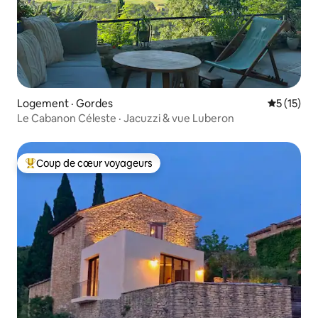
Logement · Gordes
Note moye
5 (15)
Le Cabanon Céleste · Jacuzzi & vue Luberon
Coup de cœur voyageurs
Coup de cœur voyageurs parmi les plus aimés