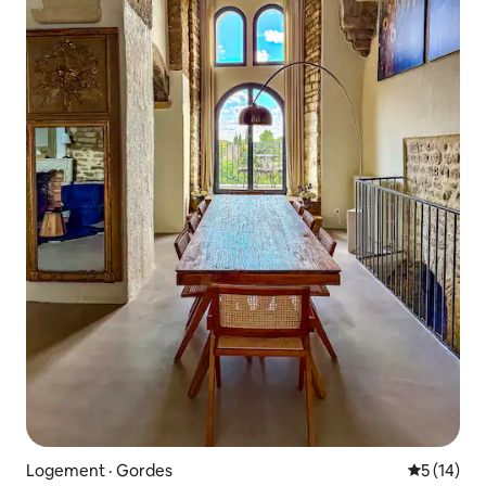
Logement · Gordes
Note moye
5 (14)