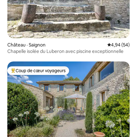
Château · Saignon
Note moyenne
4,94 (54)
Chapelle isolée du Luberon avec piscine exceptionnelle
Coup de cœur voyageurs
Coup de cœur voyageurs parmi les plus aimés