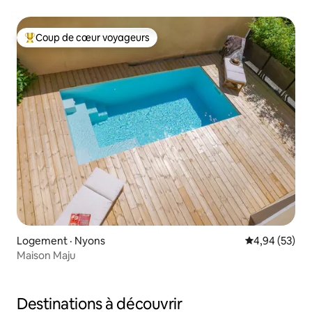
Coup de cœur voyageurs
Coup de cœur voyageurs parmi les plus aimés
Logement · Nyons
Note moyenne
4,94 (53)
Maison Maju
Destinations à découvrir