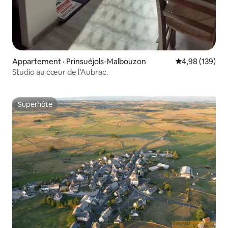
Appartement · Prinsuéjols-Malbouzon
Note moyenne 
4,98 (139)
Studio au cœur de l’Aubrac.
Superhôte
Superhôte