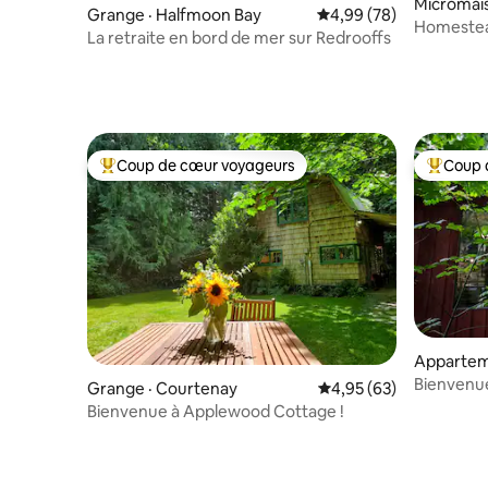
Micromais
Grange · Halfmoon Bay
Note moyenne de 4,99
4,99 (78)
Homestea
La retraite en bord de mer sur Redrooffs
paisible
Coup de cœur voyageurs
Coup 
Coup de cœur voyageurs parmi les plus aimés
Coup de 
Apparteme
Bienvenue
Grange · Courtenay
Note moyenne de 4,95
4,95 (63)
Bienvenue à Applewood Cottage !