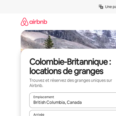
Aller
Une pa
directement
au
contenu
Colombie-Britannique :
locations de granges
Trouvez et réservez des granges uniques sur
Airbnb.
Emplacement
Quand les résultats sont affichés, parcourez-les en 
Arrivée