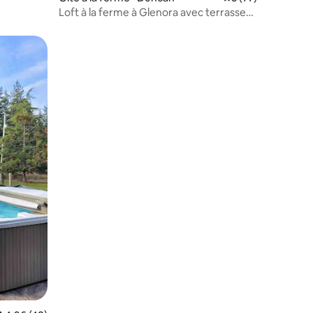
Loft à la ferme à Glenora avec terrasse
privée sur le toit
les plus aimés