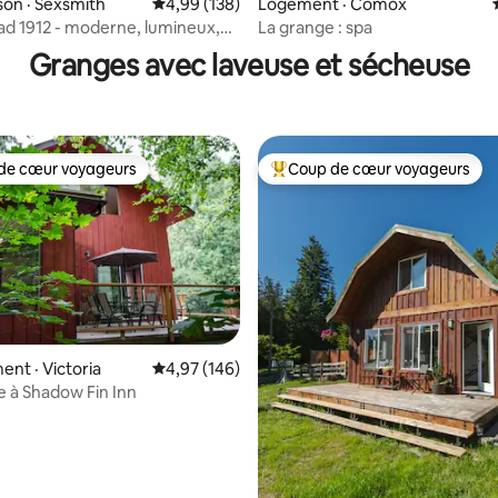
on · Sexsmith
Note moyenne de 4,99 sur 5, 138 commentai
4,99 (138)
Logement · Comox
 sur 5, 78 commentaires
d 1912 - moderne, lumineux,
La grange : spa
Granges avec laveuse et sécheuse
de cœur voyageurs
Coup de cœur voyageurs
cœur voyageurs parmi les plus aimés
Coup de cœur voyageurs parmi 
nt · Victoria
Note moyenne de 4,97 sur 5, 146 commentai
4,97 (146)
 à Shadow Fin Inn
 sur 5, 63 commentaires