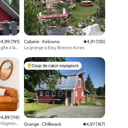
res
ote moyenne de 4,99 sur 5, 191 commentaires
4,99 (191)
Cabane · Kelowna
Note moyenne de 4,91
4,91 (120)
îte à la
La grange à Easy Breeze Acres
Coup de cœur voyageurs
Coup de cœur voyageurs parmi les plus aimés
res
ote moyenne de 4,89 sur 5, 114 commentaires
4,89 (114)
ntagnes
Grange · Chilliwack
Note moyenne de 4,97 
4,97 (167)