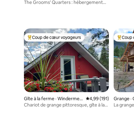
forêt
The Grooms' Quarters : hébergement
unique à la ferme
Coup de cœur voyageurs
Coup 
Coup de cœur voyageurs parmi les plus aimés
Coup de 
Gîte à la ferme · Windermer
Note moyenne de 4,99 
4,99 (191)
Grange ·
e
Chariot de grange pittoresque, gîte à la
La grange
ferme