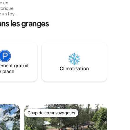
ancrée. Le chalet comprend une cuisine
de en
de base, des intérieurs en bois et de
torique
grandes fenêtres qui laissent entrer l'air
c un foyer
frais et la lumière naturelle.
ent et une
ns les granges
hangement
grand-
 des
100 ans
s dans
ement gratuit
Climatisation
e en
r place
Coup de cœur voyageurs
les plus aimés
Coup de cœur voyageurs