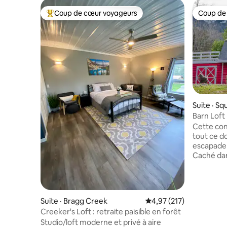
Coup de cœur voyageurs
Coup de
Coup de cœur voyageurs parmi les plus aimés
Coup de
Suite · S
Barn Loft
Cette con
tout ce d
escapade 
Caché dan
Squamish,
une salle
restaurati
salon co
Suite · Bragg Creek
Note moyenne de 4,97 
4,97 (217)
avec un li
Creeker's Loft : retraite paisible en forêt
groupes, 
Studio/loft moderne et privé à aire
roi l'autre 