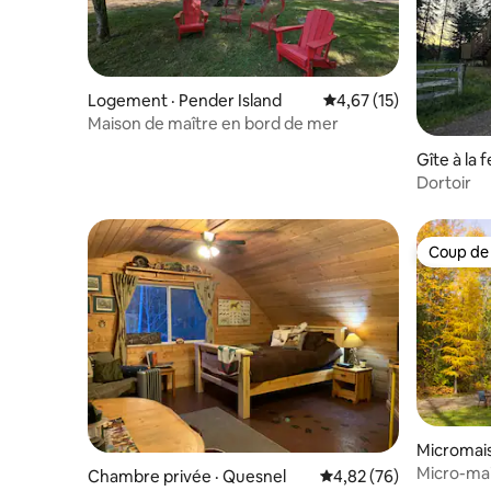
Logement · Pender Island
Note moyenne de 4,67
4,67 (15)
Maison de maître en bord de mer
Gîte à la 
ridge
Dortoir
Coup de
Coup de
Micromais
Micro-mai
Chambre privée · Quesnel
Note moyenne de 4,82
4,82 (76)