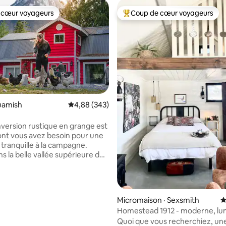
 cœur voyageurs
Coup de cœur voyageurs
 cœur voyageurs
Coup de cœur voyageurs parmi 
quamish
Note moyenne de 4,88 sur 5, 343 commentai
4,88 (343)
version rustique en grange est
ont vous avez besoin pour une
tranquille à la campagne.
s la belle vallée supérieure de
 il offre une cuisine complète,
 de bain, des espaces de
on intérieurs et extérieurs, un
nfortable maintenant aménagé
sur 5, 217 commentaires
Micromaison · Sexsmith
N
t double pour les plus grands
Homestead 1912 - moderne, lu
deux chambres, l'une avec un
paisible
Quoi que vous recherchiez, une
avec un lit queen. Venez