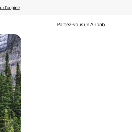
e d'origine
Partez-vous un Airbnb
et en les faisant glisser.