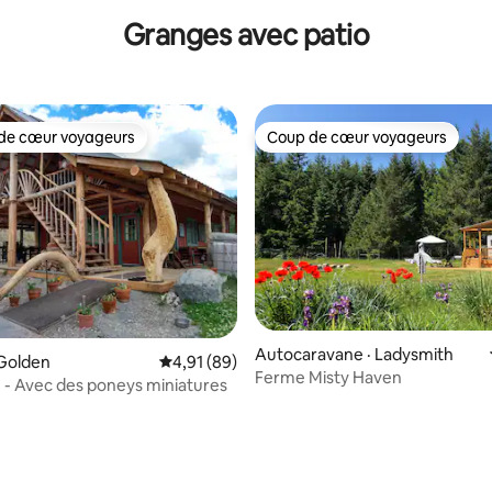
en toile de fond
Granges avec patio
de cœur voyageurs
Coup de cœur voyageurs
cœur voyageurs parmi les plus aimés
Coup de cœur voyageurs
Autocaravane · Ladysmith
sur 5, 191 commentaires
 Golden
Note moyenne de 4,91 sur 5, 89 commentai
4,91 (89)
Ferme Misty Haven
 - Avec des poneys miniatures