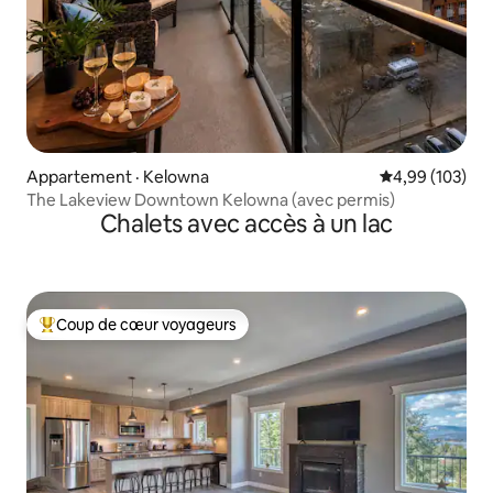
Appartement · Kelowna
Note moyenne 
4,99 (103)
The Lakeview Downtown Kelowna (avec permis)
Chalets avec accès à un lac
Coup de cœur voyageurs
Coup de cœur voyageurs parmi les plus aimés