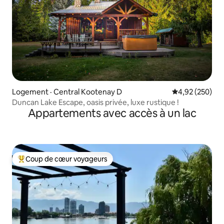
Logement · Central Kootenay D
Note moyenne 
4,92 (250)
Duncan Lake Escape, oasis privée, luxe rustique !
Appartements avec accès à un lac
Coup de cœur voyageurs
Coup de cœur voyageurs parmi les plus aimés