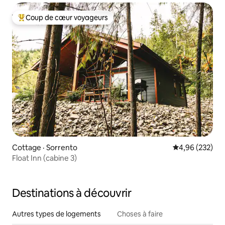
Coup de cœur voyageurs
Coup de cœur voyageurs parmi les plus aimés
Cottage · Sorrento
Note moyenne 
4,96 (232)
Float Inn (cabine 3)
Destinations à découvrir
Autres types de logements
Choses à faire