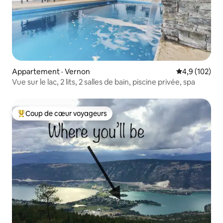
Appartement · Vernon
Note moyenne
4,9 (102)
Vue sur le lac, 2 lits, 2 salles de bain, piscine privée, spa
Coup de cœur voyageurs
Coup de cœur voyageurs parmi les plus aimés