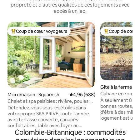
propreté et d'autres qualités de ces logements avec
accès à un lac.
Coup de cœur voyageurs
Coup de cœur 
Coup de cœur voyageurs parmi les plus aimés
Coup de cœur voy
Gîte à la ferme · L
e
Cabane en rondins 
Micromaison · Squamish
Note moyenne de 4,96 sur 5, 6
4,96 (688)
avec canoë et kay
À seulement 8 km 
Chalet et spa paisibles : rivière, poules et
bonnes routes, vo
sauna secret
Détendez-vous sous les étoiles dans
d'être à des milli
votre propre SPA PRIVÉ, toute l'année,
logement est un r
avec terrasse couverte, canapés
200 acres, dans un
confortables, table avec foyer au
Petite ville à prox
Colombie-Britannique : commodités
propane et guirlandes lumineuses en
de base. À 45 min 
fibre de verre. Promenez-vous sur un