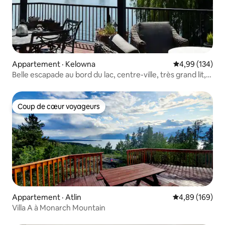
Appartement · Kelowna
Note moyenne 
4,99 (134)
Belle escapade au bord du lac, centre-ville, très grand lit,
barbecue
Coup de cœur voyageurs
Coup de cœur voyageurs
Appartement · Atlin
Note moyenne 
4,89 (169)
Villa A à Monarch Mountain