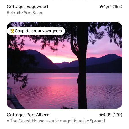
Cottage · Edgewood
Note moyenne 
4,94 (155)
Retraite Sun Beam
Coup de cœur voyageurs
Coup de cœur voyageurs parmi les plus aimés
Cottage · Port Alberni
Note moyenne 
4,99 (170)
« The Guest House » sur le magnifique lac Sproat !