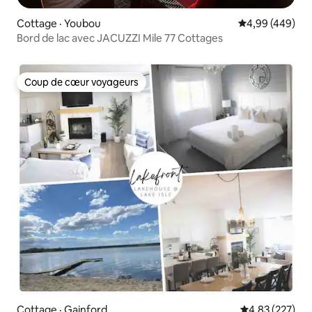
Cottage · Youbou
Note moyenne 
4,99 (449)
Bord de lac avec JACUZZI Mile 77 Cottages
Coup de cœur voyageurs
Coup de cœur voyageurs
Cottage · Gainford
Note moyenne 
4,83 (227)