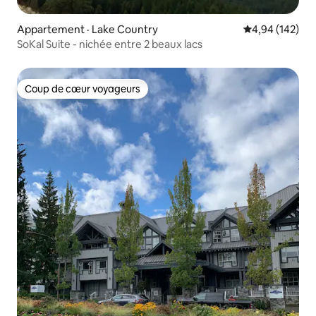
Appartement · Lake Country
Note moyenne 
4,94 (142)
SoKal Suite - nichée entre 2 beaux lacs
Coup de cœur voyageurs
Coup de cœur voyageurs