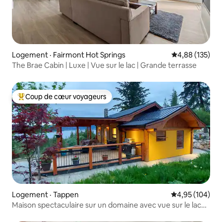
Logement · Fairmont Hot Springs
Note moyenne 
4,88 (135)
The Brae Cabin | Luxe | Vue sur le lac | Grande terrasse
Coup de cœur voyageurs
Coup de cœur voyageurs parmi les plus aimés
Logement · Tappen
Note moyenne 
4,95 (104)
Maison spectaculaire sur un domaine avec vue sur le lac
Shushwap