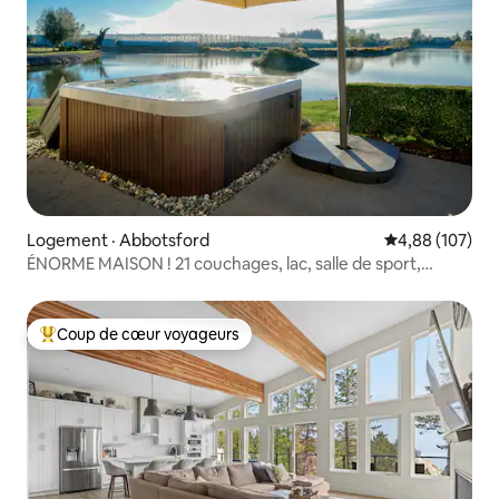
Logement · Abbotsford
Note moyenne 
4,88 (107)
ÉNORME MAISON ! 21 couchages, lac, salle de sport,
jacuzzi, salle de jeux
Coup de cœur voyageurs
Coup de cœur voyageurs parmi les plus aimés