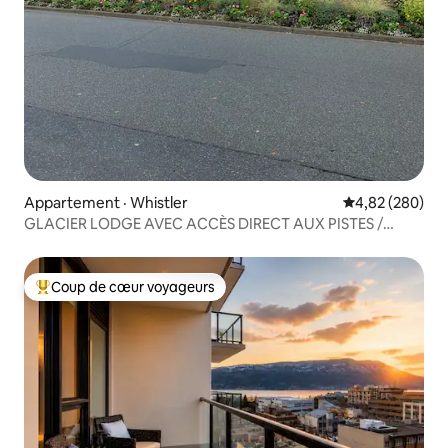
Appartement · Whistler
Note moyenne 
4,82 (280)
GLACIER LODGE AVEC ACCÈS DIRECT AUX PISTES /
NETTOYAGE ET TPS INCLUS
Coup de cœur voyageurs
Coup de cœur voyageurs parmi les plus aimés