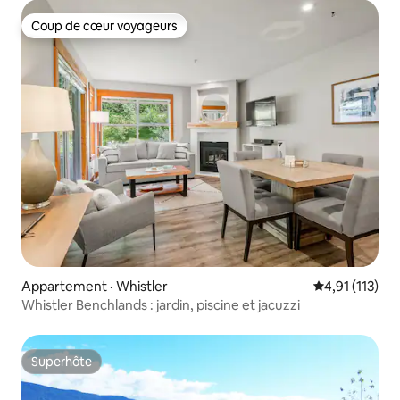
Coup de cœur voyageurs
Coup de cœur voyageurs
Appartement · Whistler
Note moyenne 
4,91 (113)
Whistler Benchlands : jardin, piscine et jacuzzi
Superhôte
Superhôte