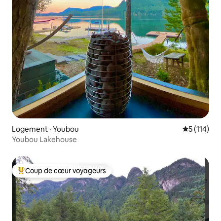
Logement · Youbou
Note moyen
5 (114)
Youbou Lakehouse
Coup de cœur voyageurs
Coup de cœur voyageurs parmi les plus aimés