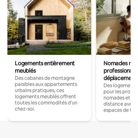
Logements entièrement
Nomades num
meublés
professionnel
déplacement
Des cabanes de montagne
paisibles aux appartements
Des logements
urbains pratiques, ces
pour les profes
logements meublés offrent
nomades et trav
toutes les commodités d'un
distance avec le
chez-soi.
espaces de trav