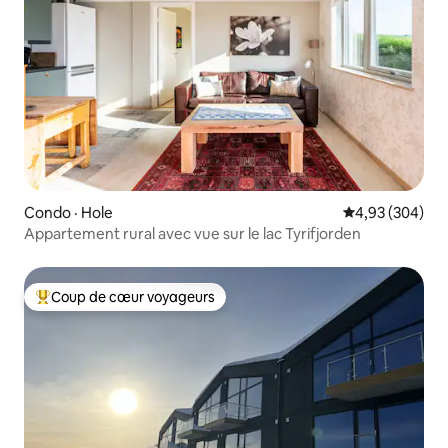
Condo · Hole
Note moyenne 
4,93 (304)
Appartement rural avec vue sur le lac Tyrifjorden
Coup de cœur voyageurs
Coup de cœur voyageurs parmi les plus aimés