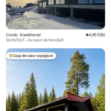
Condo · Krødsherad
Note moyenne 
4,95 (126)
Ski IN/OUT - Au cœur de Norefjell
Coup de cœur voyageurs
Coup de cœur voyageurs parmi les plus aimés