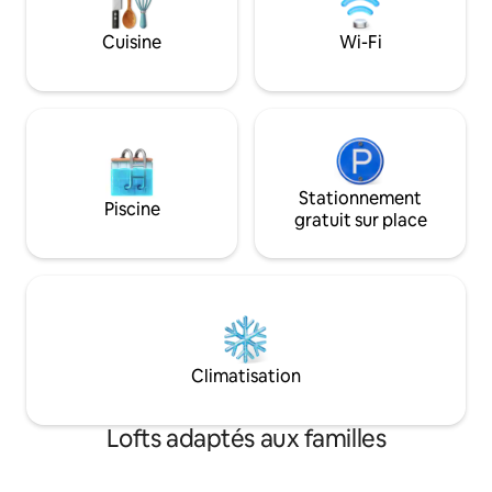
années 1920 situé au 10e étage dans le
kilomètres à maré
centre historique. Conformément aux
simplement vous a
Cuisine
Wi-Fi
règles de sécurité de l'immeuble, les
la plage et admirer
voyageurs peuvent devoir fournir une
Les lofts sont bi
pièce d'identité officielle aux agents de
kitchenettes.
sécurité.
Stationnement
Piscine
gratuit sur place
Climatisation
Lofts adaptés aux familles