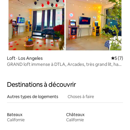
Loft · Los Angeles
Note moy
5 (7)
GRAND loft immense à DTLA, Arcades, très grand lit, haut
plafond
Destinations à découvrir
Autres types de logements
Choses à faire
Bateaux
Châteaux
Californie
Californie