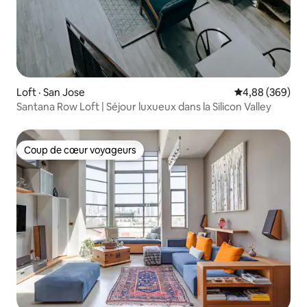
Loft · San Jose
Note moyenne 
4,88 (369)
Santana Row Loft | Séjour luxueux dans la Silicon Valley
Coup de cœur voyageurs
Coup de cœur voyageurs