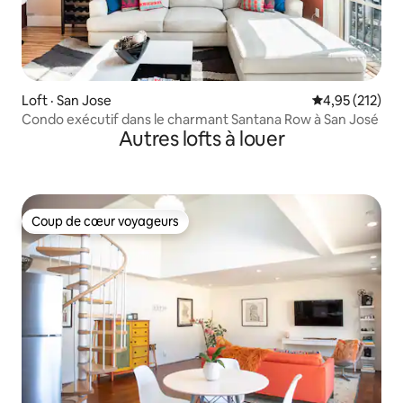
Loft · San Jose
Note moyenne 
4,95 (212)
Condo exécutif dans le charmant Santana Row à San José
Autres lofts à louer
Coup de cœur voyageurs
Coup de cœur voyageurs