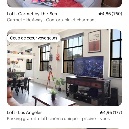
Loft · Carmel-by-the-Sea
Note moyenne 
4,86 (760)
Carmel HideAway - Confortable et charmant
Coup de cœur voyageurs
Coup de cœur voyageurs
Loft · Los Angeles
Note moyenne 
4,96 (177)
Parking gratuit + loft cinéma unique + piscine + vues