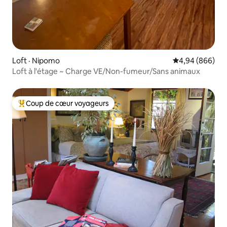
Loft · Nipomo
Note moyenne d
4,94 (866)
Loft à l'étage ~ Charge VE/Non-fumeur/Sans animaux
Coup de cœur voyageurs
Coup de cœur voyageurs parmi les plus aimés