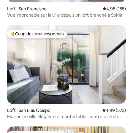
Loft · San Francisco
Note moyenne 
4,98 (155)
Vue imprenable sur la ville depuis un loft branché à SoMa
Coup de cœur voyageurs
Coup de cœur voyageurs parmi les plus aimés
Loft · San Luis Obispo
Note moyenne 
4,99 (573)
Maison de ville élégante et confortable, centre-ville de
SLO