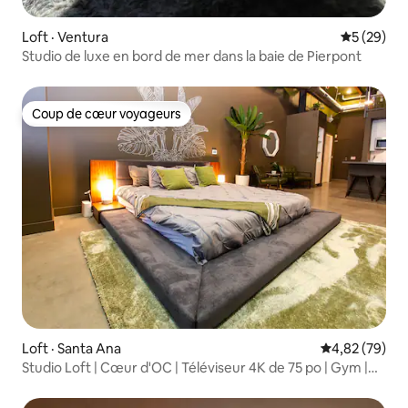
Loft · Ventura
Note moye
5 (29)
Studio de luxe en bord de mer dans la baie de Pierpont
Coup de cœur voyageurs
Coup de cœur voyageurs
Loft · Santa Ana
Note moyenne
4,82 (79)
Studio Loft | Cœur d'OC | Téléviseur 4K de 75 po | Gym |
Climatisation