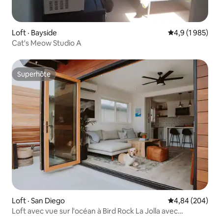
Loft · Bayside
Note moyenne d
4,9 (1 985)
Cat's Meow Studio A
Superhôte
Superhôte
Loft · San Diego
Note moyenne 
4,84 (204)
Loft avec vue sur l'océan à Bird Rock La Jolla avec