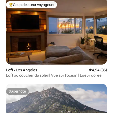
Coup de cœur voyageurs
Coup de cœur voyageurs parmi les plus aimés
Loft · Los Angeles
Note moyenne
4,94 (35)
Loft au coucher du soleil | Vue sur l'océan | Lueur dorée
Superhôte
Superhôte