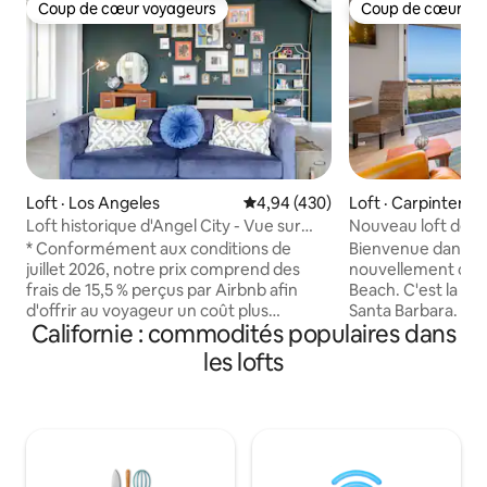
Coup de cœur voyageurs
Coup de cœur vo
Coup de cœur voyageurs
Coup de cœur vo
Loft · Los Angeles
Note moyenne de 4,94 sur 5, 4
4,94 (430)
Loft · Carpinteria
Loft historique d'Angel City - Vue sur
Nouveau loft de sur
DTLA et design urbain rétro
l'eau à Santa Barb
* Conformément aux conditions de
Bienvenue dans le
juillet 2026, notre prix comprend des
nouvellement cons
frais de 15,5 % perçus par Airbnb afin
Beach. C'est la plage la plus exclusive de
d'offrir au voyageur un coût plus
Santa Barbara. Vous ne trouverez pas
Californie : commodités populaires dans
transparent dès le départ. Votre prix
d'hébergement plu
total est toujours le même.* Lisez le
des kilomètres. Non seulement vous
les lofts
règlement intérieur et les descriptions
êtes à quelques m
du quartier AVANT de réserver. En
vous êtes à une c
réservant, vous acceptez toutes les
magasins de surf, 
règles de la maison ! Venez profiter de la
boutiques. Les Sea Lofts sont la
vue magnifique et vous détendre dans
première destinat
ce loft industriel de style Beaux-Arts des
Barbara. Vous pouvez marcher des