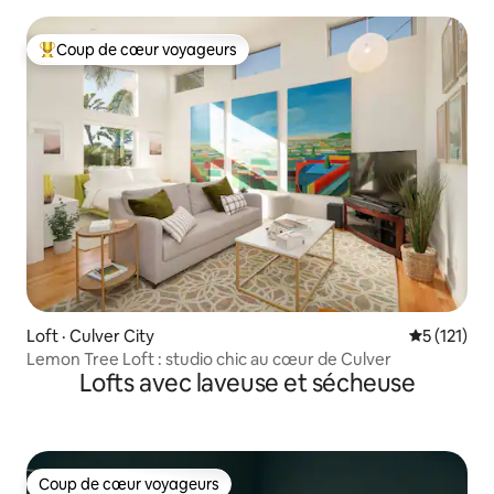
stationnement
Coup de cœur voyageurs
Coup de cœur voyageurs parmi les plus aimés
Loft · Culver City
Note moyen
5 (121)
Lemon Tree Loft : studio chic au cœur de Culver
Lofts avec laveuse et sécheuse
Coup de cœur voyageurs
Coup de cœur voyageurs