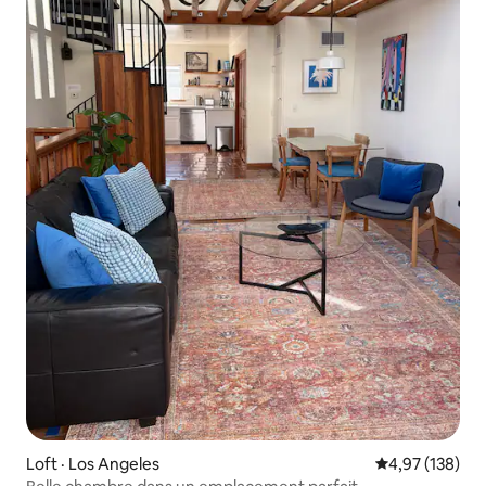
Loft · Los Angeles
Note moyenne 
4,97 (138)