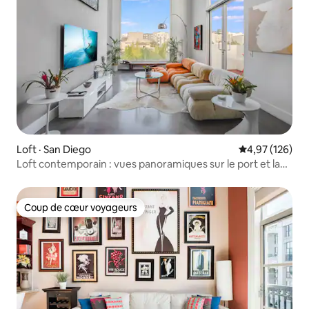
Loft · San Diego
Note moyenne 
4,97 (126)
Loft contemporain : vues panoramiques sur le port et la
ville
Coup de cœur voyageurs
Coup de cœur voyageurs