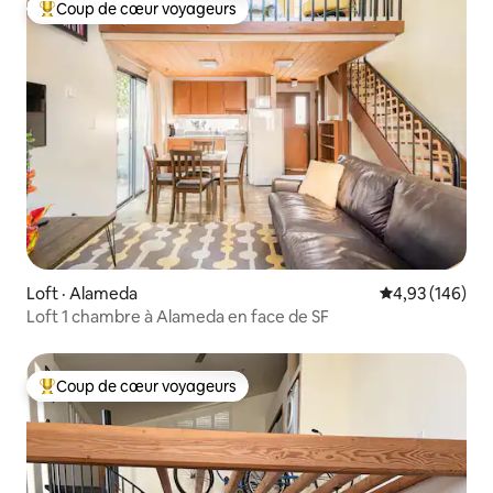
Coup de cœur voyageurs
Coup de cœur voyageurs parmi les plus aimés
Loft · Alameda
Note moyenne 
4,93 (146)
Loft 1 chambre à Alameda en face de SF
Coup de cœur voyageurs
Coup de cœur voyageurs parmi les plus aimés