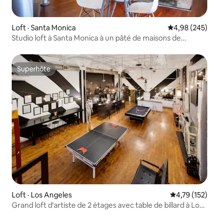
Loft · Santa Monica
Note moyenne 
4,98 (245)
Studio loft à Santa Monica à un pâté de maisons de
Montana Avenue
Superhôte
Superhôte
Loft · Los Angeles
Note moyenne 
4,79 (152)
Grand loft d'artiste de 2 étages avec table de billard à Los
Angeles