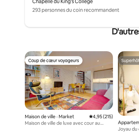
Chapelle du King's College
293 personnes du coin recommandent
D'autre
Coup de cœur voyageurs
Superhô
Coup de cœur voyageurs
Superhô
Maison de ville · Market
Note moyenne de 4,95 
4,95 (215)
Appartem
Maison de ville de luxe avec cour au
Joyau du 
centre-ville
au dernie