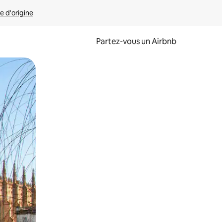
e d'origine
Partez-vous un Airbnb
et en les faisant glisser.