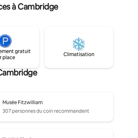
 Cet
n'est pas disponible sur place, mais les
nces à Cambridge
le d'une
aires de stationnement à proximité
il faut
peuvent être recommandées.
ement gratuit
Climatisation
r place
 Cambridge
Musée Fitzwilliam
307 personnes du coin recommandent