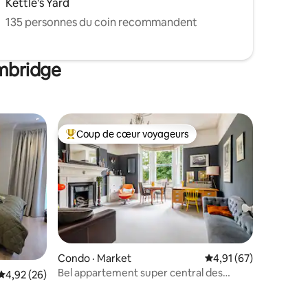
Kettle's Yard
135 personnes du coin recommandent
ambridge
Coup de cœur voyageurs
Coup de cœur voyageurs parmi les plus aimés
Condo · Market
Note moyenne de 4,91
4,91 (67)
res
Bel appartement super central des
Note moyenne de 4,92 sur 5, 26 commentaires
4,92 (26)
années 1880 au bord de la rivière/du parc