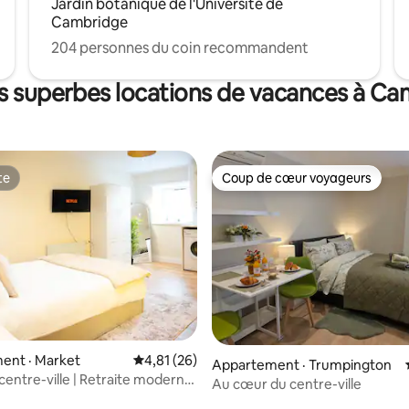
Jardin botanique de l'Université de
Cambridge
204 personnes du coin recommandent
s superbes locations de vacances à C
te
Coup de cœur voyageurs
te
Coup de cœur voyageurs
sur 5, 215 commentaires
ent · Market
Note moyenne de 4,81 sur 5, 26 commentai
4,81 (26)
Appartement · Trumpington
centre-ville | Retraite moderne
Au cœur du centre-ville
r étage