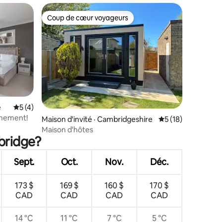
Coup de cœur voyageurs
Coup de cœur voyageurs
e
Note moyenne de 5 sur 5, 4 commentaires
5 (4)
res
nnement!
Maison d'invité · Cambridgeshire
Note moyenne de 5
5 (18)
Maison d'hôtes
bridge?
Sept.
Oct.
Nov.
Déc.
173 $
169 $
160 $
170 $
CAD
CAD
CAD
CAD
14 °C
11 °C
7 °C
5 °C