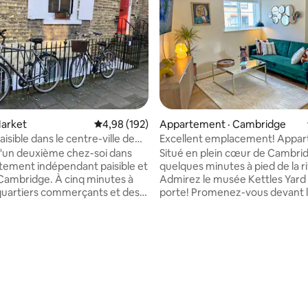
Market
Note moyenne de 4,98 sur 5, 192 commentai
4,98 (192)
Appartement · Cambridge
aisible dans le centre-ville de
Excellent emplacement! Appa
ge
d'une chambre près de la rivièr
d'un deuxième chez-soi dans
Situé en plein cœur de Cambrid
tement indépendant paisible et
quelques minutes à pied de la ri
ge. À cinq minutes à
Admirez le musée Kettles Yard 
quartiers commerçants et des
porte! Promenez-vous devant les
oriques, c'est une base idéale
célèbres stations de punting, e
Cambridge. Les voyageurs
par les superbes collèges Magd
 à l'ensemble de l'appartement
Johns et Trinity, jusqu'à la place
sur 5, 101 commentaires
ompose d'une chambre double
marché et au Kings College. De
 d'eau attenante, d'une cuisine,
nombreux restaurants, cafés e
/salle à manger et d'un patio.
sont à quelques minutes Dans ce
s d'enfants ni d'animaux. Les
bâtiment historique construit d
mobiles sont les bienvenus. Il
années 1860, mais récemment