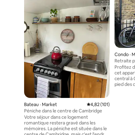
Condo · 
Retraite p
Cambrid
Profitez 
cet appar
central à Cambrid
pied des 
sites hist
pour explorer 
ont accès
Bateau · Market
Note moyenne de 4,82 
4,82 (101)
qui se c
Péniche dans le centre de Cambridge
avec salle
Votre séjour dans ce logement
d'un salon
romantique restera gravé dans les
Désolé, pa
mémoires. La péniche est située dans le
bébés non 
centre de Cambridge, mais c'est l'endroit