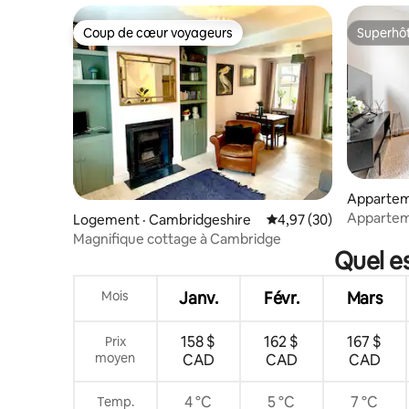
Coup de cœur voyageurs
Superhô
Coup de cœur voyageurs
Superhô
Appartem
Appartem
Logement · Cambridgeshire
Note moyenne de 4,97
4,97 (30)
de la rivi
Magnifique cottage à Cambridge
Quel e
Mois
Janv.
Févr.
Mars
158 $
162 $
167 $
Prix
moyen
CAD
CAD
CAD
4 °C
5 °C
7 °C
Temp.