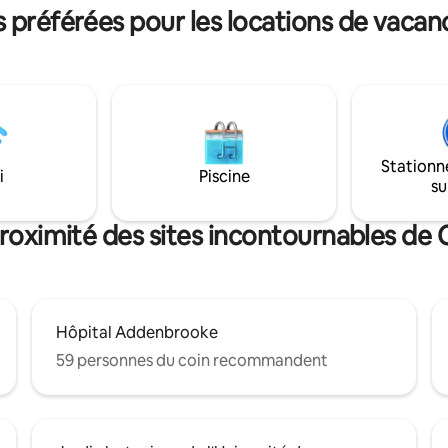
tement interdit de fumer ou de
selon des normes exceptionnelles,
préférées pour les locations de vaca
appartement moderne et paisib
e.
chambre à coucher a tout ce qu'
sur deux étages.
Stationn
i
Piscine
su
proximité des sites incontournables de
Hôpital Addenbrooke
59 personnes du coin recommandent