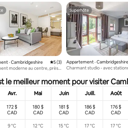
te
Superhôte
te
Superhôte
Appartement · Cambridgeshir
ent · Cambridgeshire
Note moyenne de 5 sur 5, 3 commentai
5 (3)
Charmant studio - avec statio
ent moderne au centre, près
 sur 5, 30 commentaires
ère Cam
st le meilleur moment pour visiter Cam
Avr.
Mai
Juin
Juill.
Août
172 $
180 $
181 $
186 $
176 $
CAD
CAD
CAD
CAD
CAD
9 °C
12 °C
15 °C
17 °C
17 °C