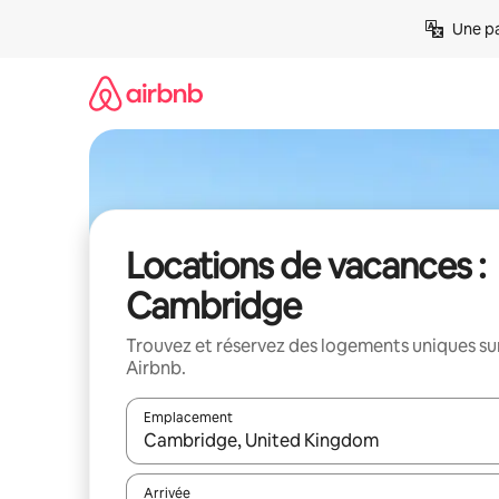
Aller
Une pa
directement
au
contenu
Locations de vacances :
Cambridge
Trouvez et réservez des logements uniques su
Airbnb.
Emplacement
Quand les résultats sont affichés, parcourez-les en 
Arrivée