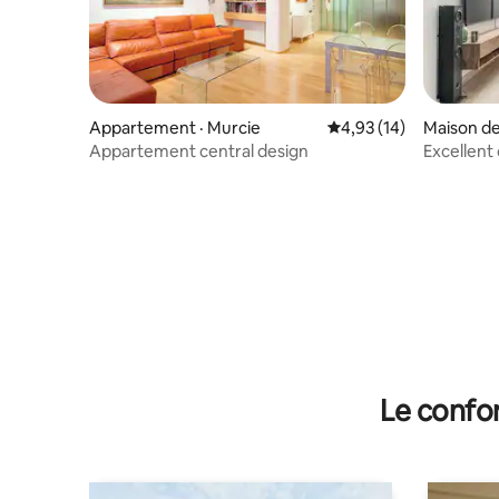
Appartement · Murcie
Note moyenne de 4,93
4,93 (14)
Maison de 
Appartement central design
Excellent
Le confor