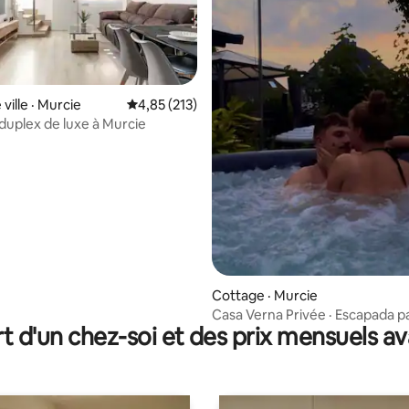
 sur 5, 14 commentaires
ville · Murcie
Note moyenne de 4,85 sur 5, 213 commentai
4,85 (213)
 duplex de luxe à Murcie
Cottage · Murcie
Casa Verna Privée · Escapada p
t d'un chez-soi et des prix mensuels 