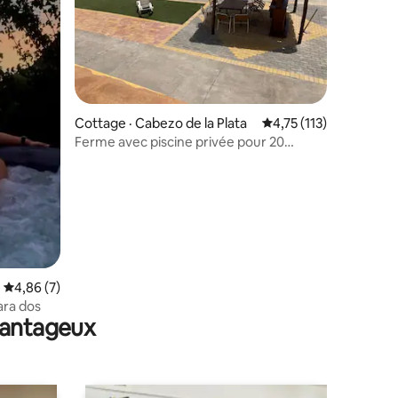
res
Cottage · Cabezo de la Plata
Note moyenne de 4,75
4,75 (113)
Ferme avec piscine privée pour 20
personnes
Note moyenne de 4,86 sur 5, 7 commentaires
4,86 (7)
ara dos
avantageux