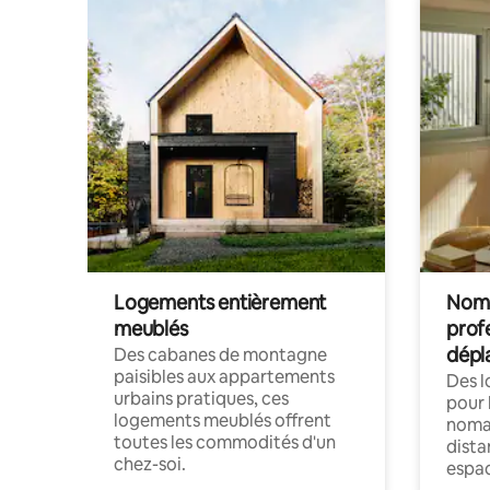
Logements entièrement
Noma
meublés
prof
dépl
Des cabanes de montagne
paisibles aux appartements
Des 
urbains pratiques, ces
pour 
logements meublés offrent
nomad
toutes les commodités d'un
dista
chez-soi.
espac