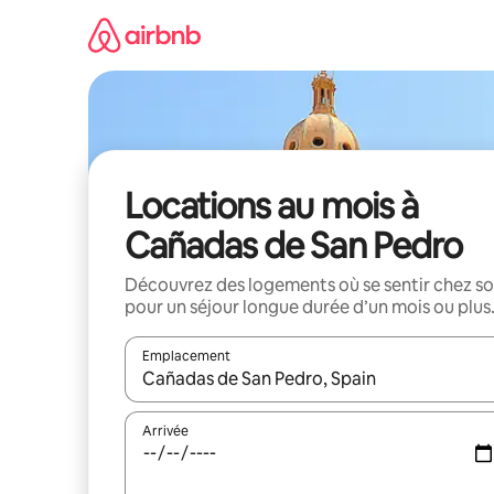
Aller
directement
au
contenu
Locations au mois à
Cañadas de San Pedro
Découvrez des logements où se sentir chez so
pour un séjour longue durée d’un mois ou plus
Emplacement
Quand les résultats sont affichés, parcourez-les en 
Arrivée