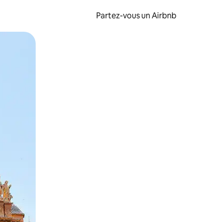
Partez-vous un Airbnb
et en les faisant glisser.