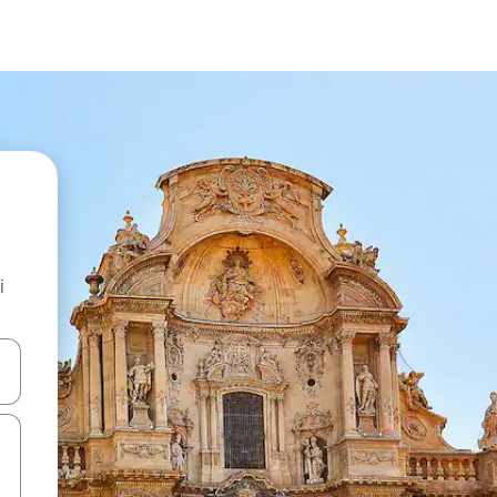
i
.
utilisant les flèches vers le haut et vers le bas, ou en appuyant dessus 