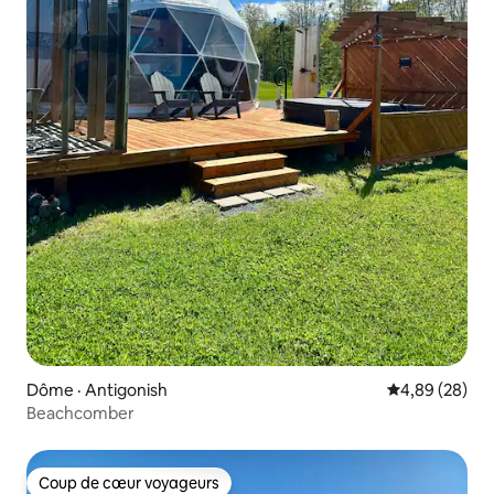
Dôme · Antigonish
Note moyenne
4,89 (28)
Beachcomber
Coup de cœur voyageurs
Coup de cœur voyageurs