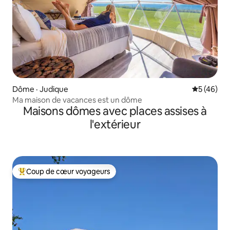
Dôme · Judique
Note moye
5 (46)
Ma maison de vacances est un dôme
Maisons dômes avec places assises à
l'extérieur
Coup de cœur voyageurs
Coup de cœur voyageurs parmi les plus aimés