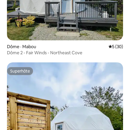
Dôme · Mabou
Note moye
5 (30)
Dôme 2 - Fair Winds - Northeast Cove
Superhôte
Superhôte