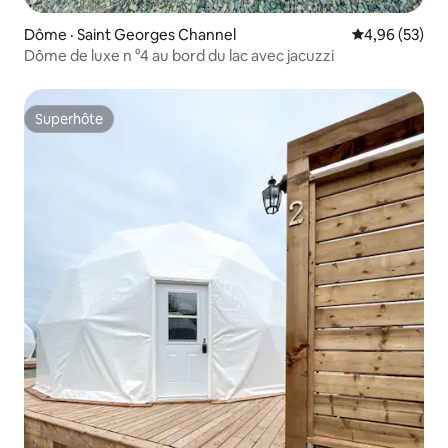
Dôme · Saint Georges Channel
Note moyenne
4,96 (53)
Dôme de luxe n °4 au bord du lac avec jacuzzi
Superhôte
Superhôte