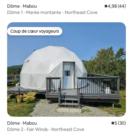
Dôme · Mabou
Note moyenne
4,98 (44)
Dôme 1 - Marée montante - Northeast Cove
Coup de cœur voyageurs
Coup de cœur voyageurs
Dôme · Mabou
Note moye
5 (30)
Dôme 2 - Fair Winds - Northeast Cove