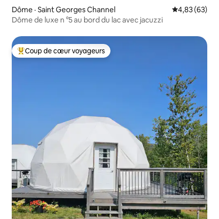
Dôme · Saint Georges Channel
Note moyenne
4,83 (63)
Dôme de luxe n °5 au bord du lac avec jacuzzi
Coup de cœur voyageurs
Coup de cœur voyageurs parmi les plus aimés