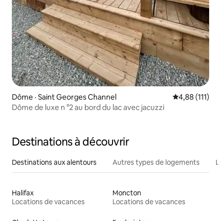
Dôme · Saint Georges Channel
Note moyenne 
4,88 (111)
Dôme de luxe n °2 au bord du lac avec jacuzzi
Destinations à découvrir
Destinations aux alentours
Autres types de logements
L
Halifax
Moncton
Locations de vacances
Locations de vacances