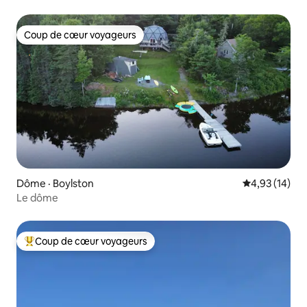
Coup de cœur voyageurs
Coup de cœur voyageurs
Dôme · Boylston
Note moyenne
4,93 (14)
Le dôme
Coup de cœur voyageurs
Coup de cœur voyageurs parmi les plus aimés