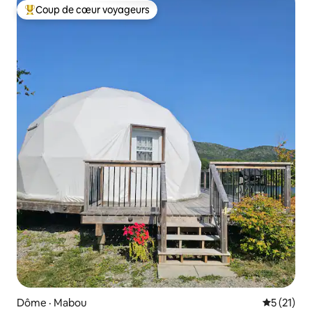
Coup de cœur voyageurs
Coup de cœur voyageurs parmi les plus aimés
Dôme · Mabou
Note moye
5 (21)