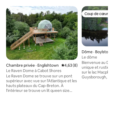
Coup de cœur vo
Coup de cœur vo
Dôme · Boylston
Le dôme
Bienvenue au Dom
Chambre privée · Englishtown
Note moyenne de 4,63 sur 5,
4,63 (8)
unique et rustique
Le Raven Dome à Cabot Shores
sur le lac Macpher
Le Raven Dome se trouve sur un pont
Guysborough, The
supérieur avec vue sur l'Atlantique et les
idéal pour créer d
hauts plateaux du Cap-Breton. À
inoubliables. Profi
l'intérieur se trouve un lit queen size
de la pêche à parti
offrant une vue imprenable sur l'océan
ou faites une pro
et les étoiles. Parfait pour une escapade
planche à pagaie o
en couple, il y a un poêle à bois pour
Imprégnez-vous du
l'hiver. Une douche extérieure de base,
grande terrasse to