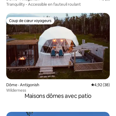
Tranquility - Accessible en fauteuil roulant
Coup de cœur voyageurs
Coup de cœur voyageurs
Dôme · Antigonish
Note moyenne
4,92 (38)
Wilderness
Maisons dômes avec patio