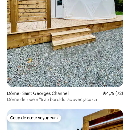
Dôme · Saint Georges Channel
Note moyenne
4,79 (72)
Dôme de luxe n °6 au bord du lac avec jacuzzi
Coup de cœur voyageurs
Coup de cœur voyageurs