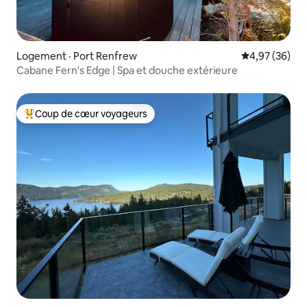
Logement · Port Renfrew
Note moyenne
4,97 (36)
Cabane Fern's Edge | Spa et douche extérieure
Coup de cœur voyageurs
Coup de cœur voyageurs parmi les plus aimés