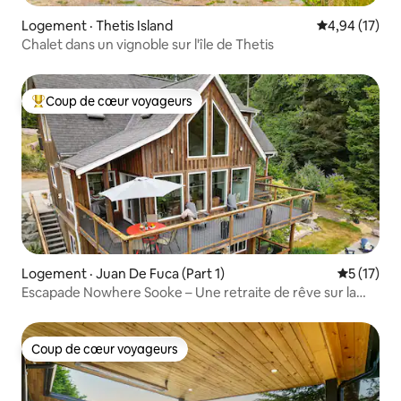
Logement · Thetis Island
Note moyenne
4,94 (17)
Chalet dans un vignoble sur l'île de Thetis
Coup de cœur voyageurs
Coup de cœur voyageurs parmi les plus aimés
Logement · Juan De Fuca (Part 1)
Note moye
5 (17)
Escapade Nowhere Sooke – Une retraite de rêve sur la
côte ouest
Coup de cœur voyageurs
Coup de cœur voyageurs