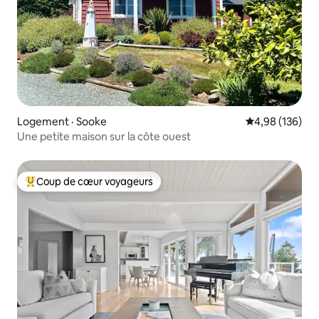
Logement · Sooke
Note moyenne 
4,98 (136)
Une petite maison sur la côte ouest
Coup de cœur voyageurs
Coup de cœur voyageurs parmi les plus aimés