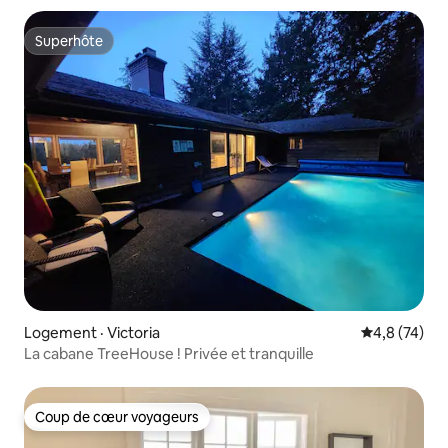
Superhôte
Superhôte
Logement · Victoria
Note moyenn
4,8 (74)
La cabane TreeHouse ! Privée et tranquille
Coup de cœur voyageurs
Coup de cœur voyageurs