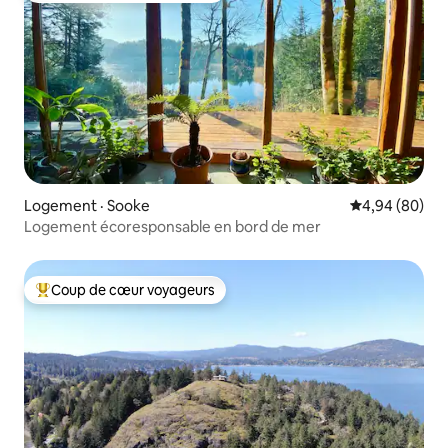
Logement · Sooke
Note moyenne
4,94 (80)
Logement écoresponsable en bord de mer
Coup de cœur voyageurs
Coup de cœur voyageurs parmi les plus aimés