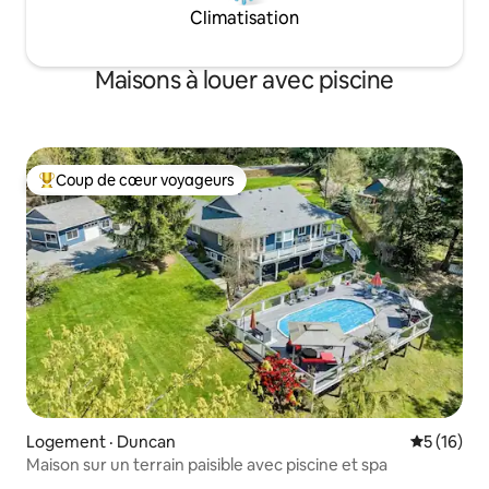
Climatisation
Maisons à louer avec piscine
Coup de cœur voyageurs
Coup de cœur voyageurs parmi les plus aimés
Logement · Duncan
Note moye
5 (16)
Maison sur un terrain paisible avec piscine et spa