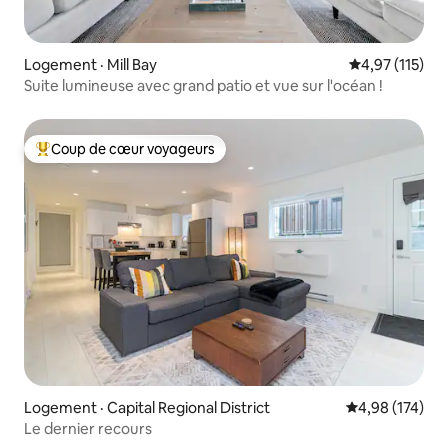
Logement · Mill Bay
Note moyenne 
4,97 (115)
Suite lumineuse avec grand patio et vue sur l'océan !
Coup de cœur voyageurs
Coup de cœur voyageurs parmi les plus aimés
Logement · Capital Regional District
Note moyenne 
4,98 (174)
Le dernier recours