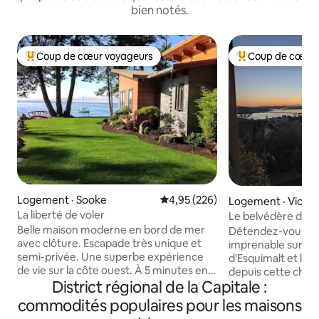
bien notés.
Coup de cœur voyageurs
Coup de cœur 
Coup de cœur voyageurs parmi les plus aimés
Coup de cœur voy
Logement · Sooke
Note moyenne de 4,95 sur 5, 2
4,95 (226)
Logement · Victor
La liberté de voler
Le belvédère du p
Belle maison moderne en bord de mer
Détendez-vous et 
avec clôture. Escapade très unique et
imprenable sur l'o
semi-privée. Une superbe expérience
d'Esquimalt et le c
de vie sur la côte ouest. À 5 minutes en
depuis cette char
District régional de la Capitale :
voiture de toutes les commodités et à
chambres et 1 sall
40 minutes de Victoria. L'océan est à
équipé avec tout 
commodités populaires pour les maisons
quelques pas pour faire de la planche à
escapade parfaite