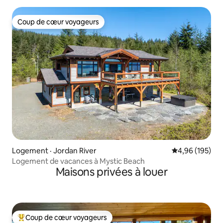
Coup de cœur voyageurs
Coup de cœur voyageurs
Logement · Jordan River
Note moyenne 
4,96 (195)
Logement de vacances à Mystic Beach
Maisons privées à louer
Coup de cœur voyageurs
Coup de cœur voyageurs parmi les plus aimés