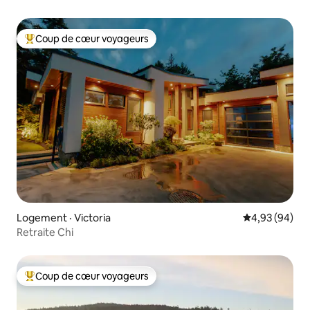
Coup de cœur voyageurs
Coup de cœur voyageurs parmi les plus aimés
Logement · Victoria
Note moyenne
4,93 (94)
Retraite Chi
Coup de cœur voyageurs
Coup de cœur voyageurs parmi les plus aimés