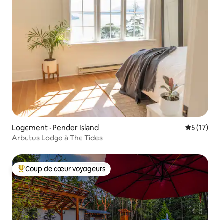
Logement · Pender Island
Note moye
5 (17)
Arbutus Lodge à The Tides
Coup de cœur voyageurs
Coup de cœur voyageurs parmi les plus aimés