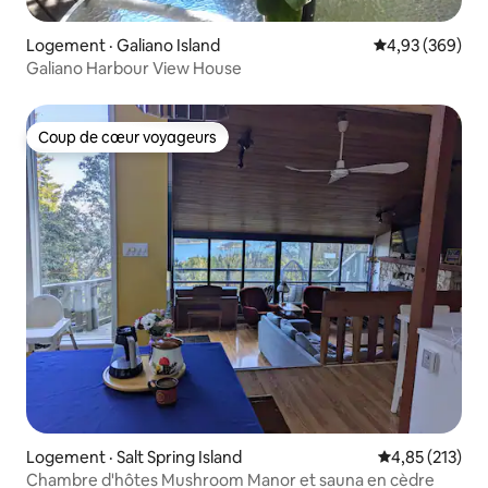
Logement · Galiano Island
Note moyenne 
4,93 (369)
Galiano Harbour View House
Coup de cœur voyageurs
Coup de cœur voyageurs
Logement · Salt Spring Island
Note moyenne 
4,85 (213)
Chambre d'hôtes Mushroom Manor et sauna en cèdre