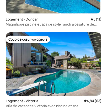
Logement · Duncan
Note moye
5 (11)
Magnifique piscine et spa de style ranch à ossature de
bois
Coup de cœur voyageurs
Coup de cœur voyageurs
Logement · Victoria
Note moyenne
4,84 (63)
Villa de vacances Victoria avec piscine et spa